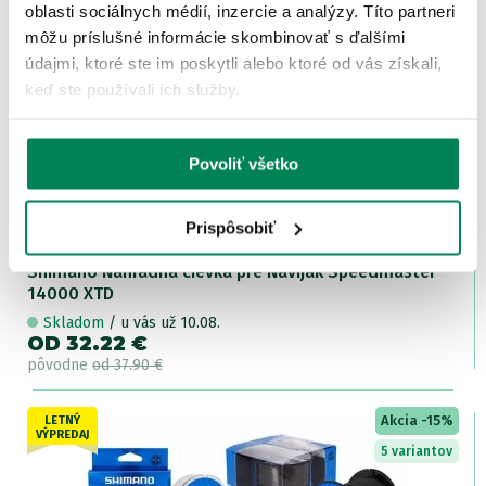
OD 95.90 €
oblasti sociálnych médií, inzercie a analýzy. Títo partneri
pôvodne
od 122.90 €
môžu príslušné informácie skombinovať s ďalšími
údajmi, ktoré ste im poskytli alebo ktoré od vás získali,
Akcia -15%
LETNÝ
keď ste používali ich služby.
VÝPREDAJ
Povoliť všetko
Prispôsobiť
Shimano Náhradná cievka pre Navijak Speedmaster
14000 XTD
Skladom
/ u vás už 10.08.
OD 32.22 €
pôvodne
od 37.90 €
Akcia -15%
LETNÝ
VÝPREDAJ
5 variantov