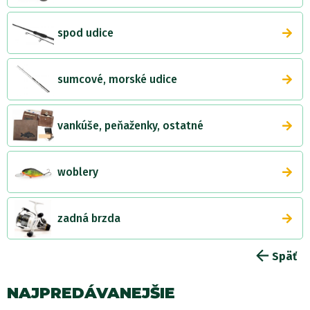
spod udice
sumcové, morské udice
vankúše, peňaženky, ostatné
woblery
zadná brzda
Späť
NAJPREDÁVANEJŠIE