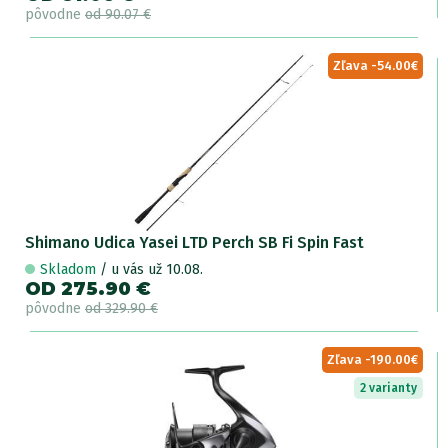
pôvodne
od 90.07 €
Zľava -54.00€
Shimano Udica Yasei LTD Perch SB Fi Spin Fast
Skladom
/ u vás už 10.08.
OD 275.90 €
pôvodne
od 329.90 €
Zľava -190.00€
2 varianty