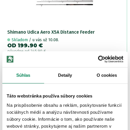
Shimano Udica Aero X5A Distance Feeder
Skladom
/ u vás už 10.08.
OD 199.90 €
pôvodne
od 245.90 €
Zľava -33.00€
2 varianty
Súhlas
Detaily
O cookies
Táto webstránka používa súbory cookies
Na prispôsobenie obsahu a reklám, poskytovanie funkcií
sociálnych médií a analýzu návštevnosti používame
Shimano Udica Aero X3 Distance Feeder
súbory cookie. Informácie o tom, ako používate naše
Skladom
/ u vás už 10.08.
webové stránky, poskytujeme aj našim partnerom v