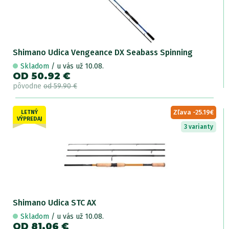
Shimano Udica Vengeance DX Seabass Spinning
Skladom
/ u vás už 10.08.
OD 50.92 €
pôvodne
od 59.90 €
Zľava -25.19€
LETNÝ
VÝPREDAJ
3 varianty
Shimano Udica STC AX
Skladom
/ u vás už 10.08.
OD 81.06 €