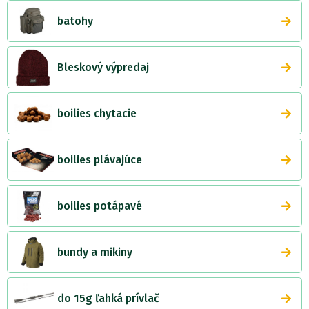
batohy
Bleskový výpredaj
boilies chytacie
boilies plávajúce
boilies potápavé
bundy a mikiny
do 15g ľahká prívlač