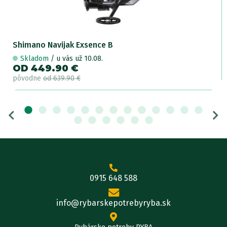
Shimano Navijak Exsence B
Skladom
/ u vás už 10.08.
OD 449.90 €
pôvodne
od 639.90 €
0915 648 588
info@rybarskepotrebyryba.sk