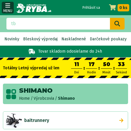
0 ks
Prihlásiť sa
MENU
Novinky
Bleskový výpredaj
Naskladnené
Darčekové poukazy
Tovar skladom
odosielame do 24h
11
17
50
33
:
:
:
Totálny Letný výpredaj už len
Dní
Hodín
Minút
Sekúnd
SHIMANO
Home
Výrobcovia
Shimano
baitrunnery