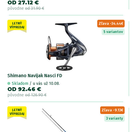
OD 27.12 €
pôvodne
od 31.90 €
Zľava -34.44€
LETNÝ
VÝPREDAJ
5 variantov
Shimano Navijak Nasci FD
Skladom
/ u vás už 10.08.
OD 92.46 €
pôvodne
od 126.90 €
Zľava -9.13€
LETNÝ
VÝPREDAJ
3 varianty