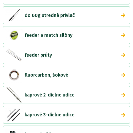
do 60g stredná prívlač
feeder a match silóny
feeder prúty
fluorcarbon, šokové
kaprové 2-dielne udice
kaprové 3-dielne udice