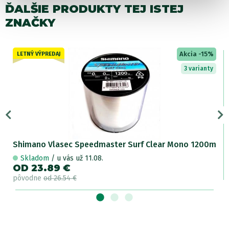
ĎALŠIE PRODUKTY TEJ ISTEJ
ZNAČKY
Akcia -15%
LETNÝ VÝPREDAJ
3 varianty
Shimano Vlasec Speedmaster Surf Clear Mono 1200m
Skladom
/ u vás už 11.08.
OD 23.89 €
pôvodne
od 26.54 €