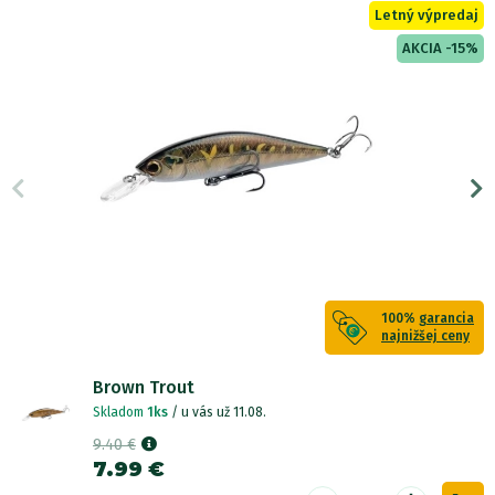
Letný výpredaj
AKCIA -15%
100%
garancia
najnižšej ceny
Brown Trout
Skladom
1ks
/ u vás už 11.08.
9.40 €
7.99 €