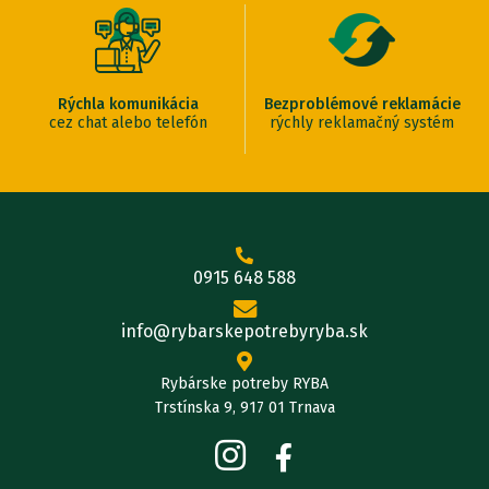
Rýchla komunikácia
Bezproblémové reklamácie
cez chat alebo telefón
rýchly reklamačný systém
0915 648 588
info@rybarskepotrebyryba.sk
Rybárske potreby RYBA
Trstínska 9, 917 01 Trnava