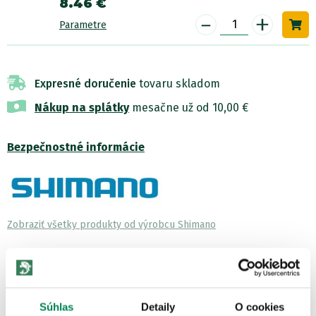
8.46 €
-
+
Parametre
Expresné doručenie
tovaru skladom
Nákup na splátky
mesačne už od 10,00 €
Bezpečnostné informácie
Zobraziť všetky produkty od výrobcu Shimano
POPIS PRODUKTU
S hrdosťou predstavujeme originálne woblery značky Shimano,
ktoré dlhší čas boli určené len pre japonský trh. Vďaka nášmu
Súhlas
Detaily
O cookies
partnerstvu so značkou...