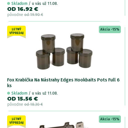
Skladom
/ u vás už 11.08.
OD 16.92 €
pôvodne
od 19.90 €
Akcia -15%
LETNÝ
VÝPREDAJ
Fox Krabička Na Nástrahy Edges Hookbaits Pots Full 6
ks
Skladom
/ u vás už 11.08.
OD 15.56 €
pôvodne
od 18.30 €
Akcia -15%
LETNÝ
VÝPREDAJ