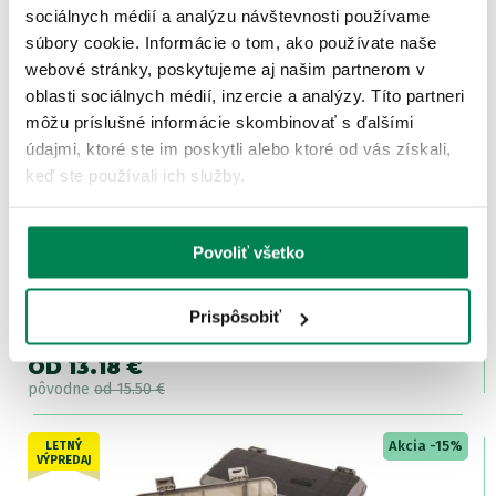
sociálnych médií a analýzu návštevnosti používame
Skladom
/ u vás už 11.08.
OD 26.78 €
súbory cookie. Informácie o tom, ako používate naše
pôvodne
od 31.50 €
webové stránky, poskytujeme aj našim partnerom v
oblasti sociálnych médií, inzercie a analýzy. Títo partneri
Akcia -15%
môžu príslušné informácie skombinovať s ďalšími
LETNÝ
VÝPREDAJ
údajmi, ktoré ste im poskytli alebo ktoré od vás získali,
keď ste používali ich služby.
Povoliť všetko
Zfish Organizér Smart Box ZFX
Prispôsobiť
Skladom
/ u vás už 11.08.
OD 13.18 €
pôvodne
od 15.50 €
Akcia -15%
LETNÝ
VÝPREDAJ