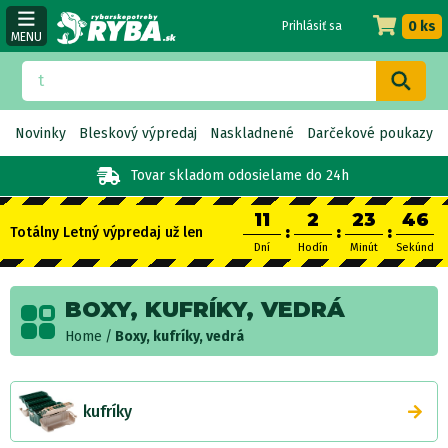
0 ks
Prihlásiť sa
MENU
Novinky
Bleskový výpredaj
Naskladnené
Darčekové poukazy
Tovar skladom
odosielame do 24h
11
2
23
45
:
:
:
Totálny Letný výpredaj už len
Dní
Hodín
Minút
Sekúnd
BOXY, KUFRÍKY, VEDRÁ
Home
Boxy, kufríky, vedrá
kufríky