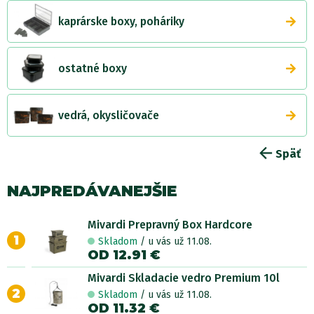
kaprárske boxy, poháriky
ostatné boxy
vedrá, okysličovače
Späť
NAJPREDÁVANEJŠIE
Mivardi Prepravný Box Hardcore
1
Skladom
/ u vás už 11.08.
OD 12.91 €
Mivardi Skladacie vedro Premium 10l
2
Skladom
/ u vás už 11.08.
OD 11.32 €