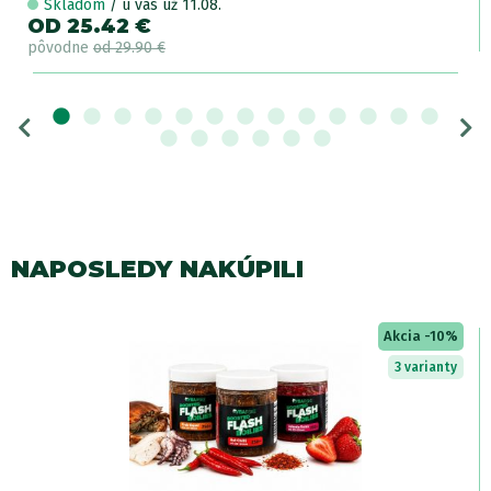
Skladom
/ u vás už 11.08.
OD 25.42 €
pôvodne
od 29.90 €
NAPOSLEDY NAKÚPILI
Akcia -10%
3 varianty