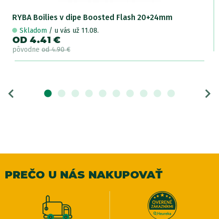
RYBA Boilies v dipe Boosted Flash 20+24mm
Skladom
/ u vás už 11.08.
OD 4.41 €
pôvodne
od 4.90 €
PREČO U NÁS NAKUPOVAŤ