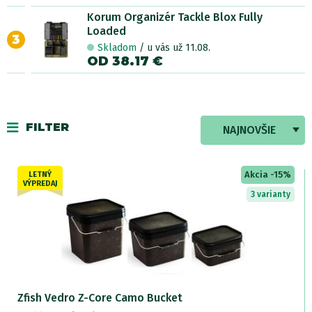
Korum Organizér Tackle Blox Fully
Loaded
3
Skladom
/ u vás už 11.08.
OD 38.17 €
FILTER
NAJNOVŠIE
Akcia -15%
LETNÝ
VÝPREDAJ
3 varianty
Zfish Vedro Z-Core Camo Bucket