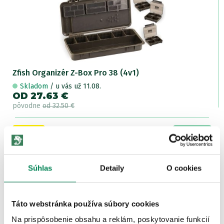
Zfish Organizér Z-Box Pro 38 (4v1)
Skladom
/ u vás už 11.08.
OD 27.63 €
pôvodne
od 32.50 €
Akcia -15%
LETNÝ
VÝPREDAJ
Súhlas
Detaily
O cookies
Táto webstránka používa súbory cookies
Na prispôsobenie obsahu a reklám, poskytovanie funkcií
Zfish Organizér Z-Box Pro 45 (4v1)