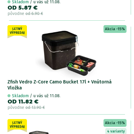
Skladom
/ u vás už 11.08.
OD 5.87 €
pôvodne
od 6.90 €
Akcia -15%
LETNÝ
VÝPREDAJ
Zfish Vedro Z-Core Camo Bucket 17l + Vnútorná
Vložka
Skladom
/ u vás už 11.08.
OD 11.82 €
pôvodne
od 13.90 €
Akcia -15%
LETNÝ
VÝPREDAJ
4 varianty