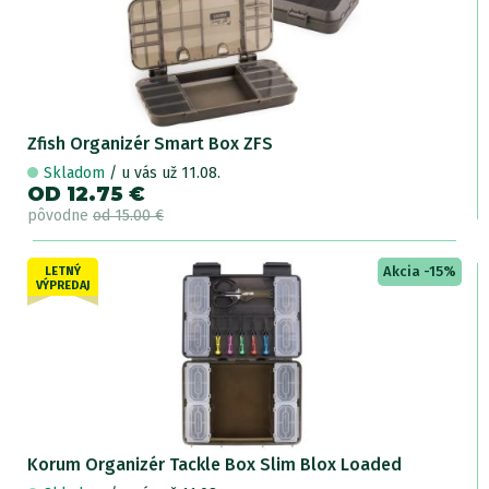
Zfish Organizér Smart Box ZFS
Skladom
/ u vás už 11.08.
OD 12.75 €
pôvodne
od 15.00 €
Akcia -15%
LETNÝ
VÝPREDAJ
Korum Organizér Tackle Box Slim Blox Loaded