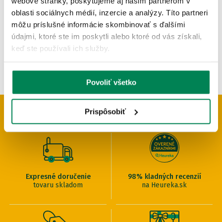
webové stránky, poskytujeme aj našim partnerom v
OD 69.61 €
oblasti sociálnych médií, inzercie a analýzy. Títo partneri
pôvodne
od 81.89 €
môžu príslušné informácie skombinovať s ďalšími
údajmi, ktoré ste im poskytli alebo ktoré od vás získali,
keď ste používali ich služby.
Povoliť všetko
Prispôsobiť
PREČO U NÁS NAKUPOVAŤ
Expresné doručenie
98% kladných recenzií
tovaru skladom
na Heureka.sk