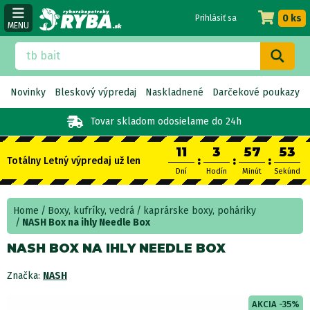
0 ks
Prihlásiť sa
MENU
Novinky
Bleskový výpredaj
Naskladnené
Darčekové poukazy
Tovar skladom
odosielame do 24h
11
3
57
52
:
:
:
Totálny Letný výpredaj už len
Dní
Hodín
Minút
Sekúnd
Home
Boxy, kufríky, vedrá
kaprárske boxy, poháriky
NASH Box na ihly Needle Box
NASH BOX NA IHLY NEEDLE BOX
Značka:
NASH
AKCIA -35%