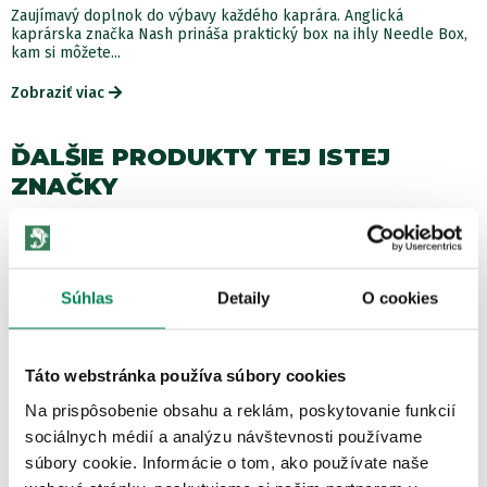
Zaujímavý doplnok do výbavy každého kaprára. Anglická
kaprárska značka Nash prináša praktický box na ihly Needle Box,
kam si môžete...
Zobraziť viac
ĎALŠIE PRODUKTY TEJ ISTEJ
ZNAČKY
€
Zľava -12.28€
LETNÝ VÝPREDAJ
3 varianty
Súhlas
Detaily
O cookies
Táto webstránka používa súbory cookies
Na prispôsobenie obsahu a reklám, poskytovanie funkcií
sociálnych médií a analýzu návštevnosti používame
NASH Šnúra Baseline Sinking Braid UV Yellow
súbory cookie. Informácie o tom, ako používate naše
Skladom
/ u vás už 11.08.