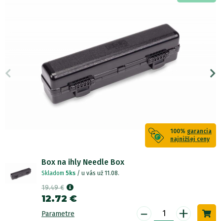
100%
garancia
najnižšej ceny
Box na ihly Needle Box
Skladom
5ks
/ u vás už 11.08.
19.49 €
12.72 €
-
+
Parametre