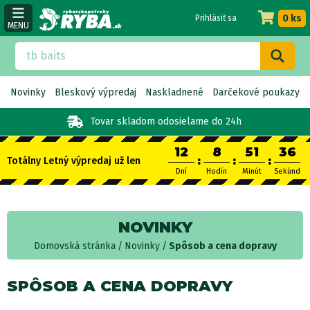
0 ks
Prihlásiť sa
MENU
Novinky
Bleskový výpredaj
Naskladnené
Darčekové poukazy
Tovar skladom
odosielame do 24h
12
8
51
36
:
:
:
Totálny Letný výpredaj už len
Dní
Hodín
Minút
Sekúnd
NOVINKY
Domovská stránka
Novinky
Spôsob a cena dopravy
SPÔSOB A CENA DOPRAVY