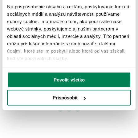
Na prispôsobenie obsahu a reklám, poskytovanie funkcií
sociálnych médií a analýzu návštevnosti používame
súbory cookie. Informácie o tom, ako používate naše
webové stránky, poskytujeme aj našim partnerom v
MIVARDI BASE CAMP XL: JESENNÝ
oblasti sociálnych médií, inzercie a analýzy. Títo partneri
SPOLOČNÍK DO VETRA,
môžu príslušné informácie skombinovať s ďalšími
údajmi, ktoré ste im poskytli alebo ktoré od vás získali,
S príchodom jesene prichádzajú aj tie pravé
keď ste používali ich služby.
rybárske výpravy – ranné hmly nad vodou,
chladnejšie
Povoliť všetko
Čítaj ďalej
Prispôsobiť