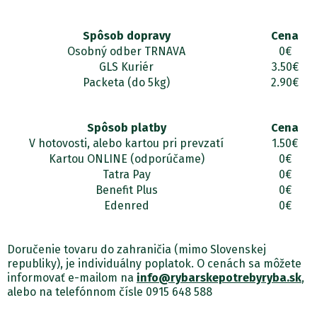
Spôsob dopravy
Cena
Osobný odber TRNAVA
0€
GLS Kuriér
3.50€
Packeta (do 5kg)
2.90€
Spôsob platby
Cena
V hotovosti, alebo kartou pri prevzatí
1.50€
Kartou ONLINE (odporúčame)
0€
Tatra Pay
0€
Benefit Plus
0€
Edenred
0€
Doručenie tovaru do zahraničia (mimo Slovenskej
republiky), je individuálny poplatok. O cenách sa môžete
informovať e-mailom na
info@rybarskepotrebyryba.sk
,
alebo na telefónnom čísle 0915 648 588