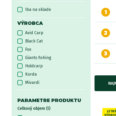
Iba na sklade
1
VÝROBCA
2
Avid Carp
Black Cat
Fox
3
Giants fishing
Holdcarp
Korda
Mivardi
NAJ
NASH
Ostatní
PARAMETRE PRODUKTU
Rapala
Celkový objem (l)
LETN
Sensas
VÝPRED