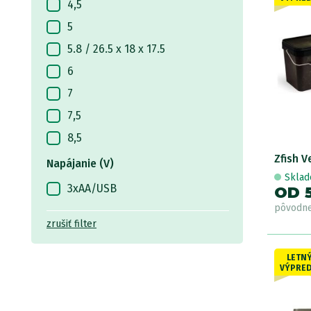
4,5
Spomb
5
Sportex
5.8 / 26.5 x 18 x 17.5
Starbaits
6
TB Baits
7
Trakker
7,5
Zfish
8,5
Zfish 
9
Napájanie (V)
Skla
10
3xAA/USB
OD 
11 / 36 x 19 x 22
pôvodn
zrušiť filter
12
17
LETN
VÝPRED
18
21