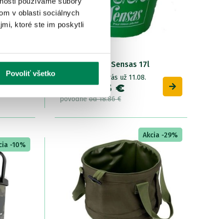
vnosti používame súbory
om v oblasti sociálnych
mi, ktoré ste im poskytli
 Premium
Sensas Vedro Sensas 17l
Povoliť všetko
Skladom
/ u vás už 11.08.
OD 16.03 €
pôvodne
od 18.86 €
Akcia -29%
cia -10%