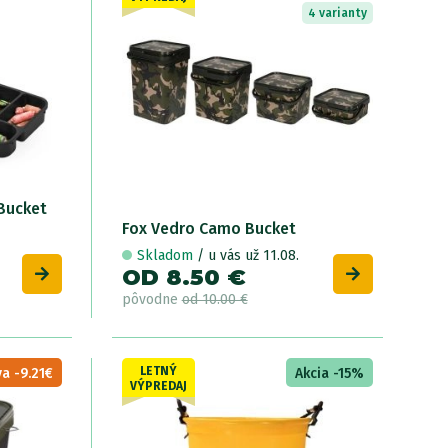
4 varianty
Bucket
M
Fox Vedro Camo Bucket
fo
Skladom
/ u vás už 11.08.
OD 8.50 €
O
pôvodne
od 10.00 €
p
LETNÝ
a -9.21€
Akcia -15%
VÝPREDAJ