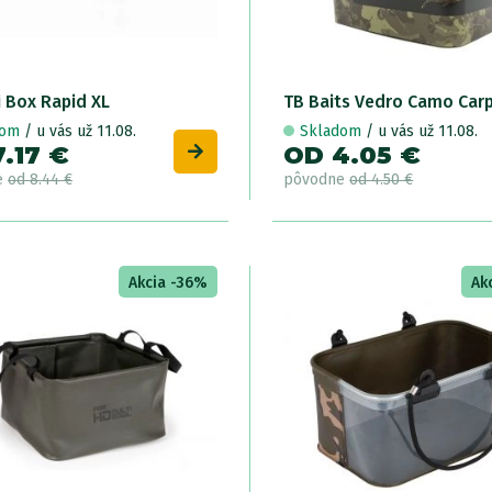
i Box Rapid XL
TB Baits Vedro Camo Carp
dom
/ u vás už 11.08.
Skladom
/ u vás už 11.08.
.17 €
OD 4.05 €
e
od 8.44 €
pôvodne
od 4.50 €
Akcia -36%
Ak