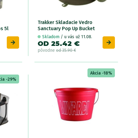
Trakker Skladacie Vedro
s 5l
Sanctuary Pop Up Bucket
Skladom
/ u vás už 11.08.
OD 25.42 €
pôvodne
od 35.90 €
Akcia -18%
cia -29%