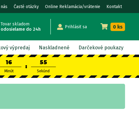
 nás
Časté otázky
Online Reklamácia/vrátenie
Kontakt
Tovar skladom
0 ks
Prihlásiť sa
odosielame do 24h
kový výpredaj
Naskladnené
Darčekové poukazy
16
54
:
Minút
Sekúnd