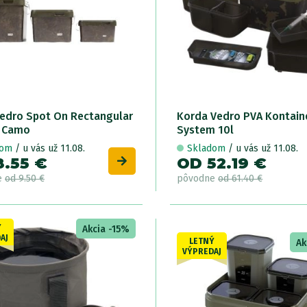
edro Spot On Rectangular
Korda Vedro PVA Kontain
 Camo
System 10l
dom
/ u vás už 11.08.
Skladom
/ u vás už 11.08.
8.55 €
OD 52.19 €
e
od 9.50 €
pôvodne
od 61.40 €
Ý
Akcia -15%
AJ
LETNÝ
Ak
VÝPREDAJ