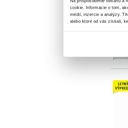
Na prispôsobenie obsahu a r
cookie. Informácie o tom, ak
médií, inzercie a analýzy. Tí
alebo ktoré od vás získali, ke
Fox Ve
Bucket
Skla
OD 
pôvodn
LETN
VÝPRED