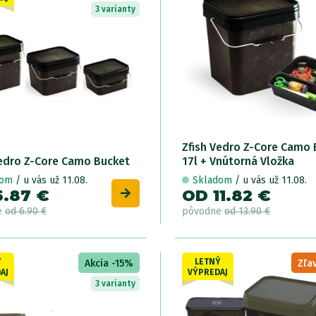
3 varianty
Zfish Vedro Z-Core Camo 
Vedro Z-Core Camo Bucket
17l + Vnútorná Vložka
dom
/ u vás už 11.08.
Skladom
/ u vás už 11.08.
5.87 €
OD 11.82 €
e
od 6.90 €
pôvodne
od 13.90 €
Ý
LETNÝ
Akcia -15%
Zľav
AJ
VÝPREDAJ
3 varianty