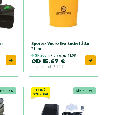
er
Sportex Vedro Eva Bucket Žlté
21cm
Skladom
/ u vás už 11.08.
OD 15.67 €
pôvodne
od 18.44 €
LETNÝ
cia -15%
Akcia -15%
VÝPREDAJ