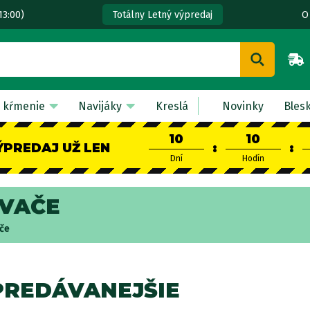
13:00)
O
Totálny Letný výpredaj
 kŕmenie
Navijáky
Kreslá
Novinky
Bles
10
10
ÝPREDAJ UŽ LEN
:
:
Dní
Hodín
OVAČE
ače
PREDÁVANEJŠIE