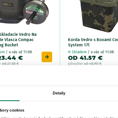
Skladacie Vedro Na
nie Vlasca Compac
Korda Vedro s Boxami Co
ng Bucket
System 17l
dom
/ u vás už 11.08.
Skladom
/ u vás už 11.08.
23.44 €
OD 41.57 €
e
od 27.58 €
pôvodne
od 48.90 €
Ý
LETNÝ
Akcia -15%
Ak
AJ
VÝPREDAJ
Detaily
bory cookies