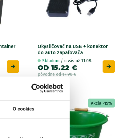
ntainer
Okysličovač na USB + konektor
do auto zapaľovača
Skladom
/ u vás už 11.08.
OD 15.22 €
pôvodne
od 17.90 €
cia -15%
LETNÝ
Akcia -15%
VÝPREDAJ
O cookies