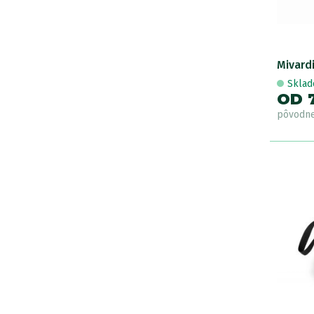
Mivard
Skla
OD 7
pôvodn