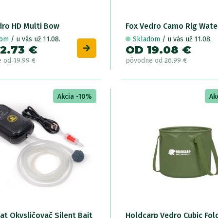
dro HD Multi Bow
Fox Vedro Camo Rig Wate
dom
/ u vás už 11.08.
Skladom
/ u vás už 11.08.
2.73 €
OD 19.08 €
e
od 19.99 €
pôvodne
od 26.99 €
Akcia -10%
Ak
at Okysličovač Silent Bait
Holdcarp Vedro Cubic Fol