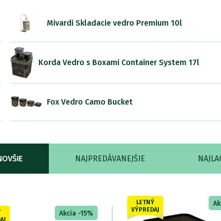
Mivardi Skladacie vedro Premium 10l
Korda Vedro s Boxami Container System 17l
Fox Vedro Camo Bucket
NOVŠIE
NAJPREDÁVANEJŠIE
NAJLA
LETNÝ
Ak
VÝPREDAJ
Ý
Akcia -15%
AJ