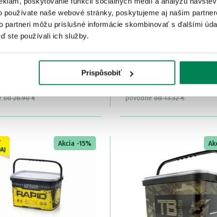
eklám, poskytovanie funkcií sociálnych médií a analýzu návšte
o používate naše webové stránky, poskytujeme aj našim partner
to partneri môžu príslušné informácie skombinovať s ďalšími údaj
ď ste používali ich služby.
dro Aquos Camo Water
Mivardi Skladacie vedro
 10l
10l
Prispôsobiť
dom
/ u vás už 11.08.
Skladom
/ u vás už 11.08.
22.87 €
OD 11.32 €
e
od 26.90 €
pôvodne
od 13.32 €
Ý
Akcia -15%
Ak
AJ