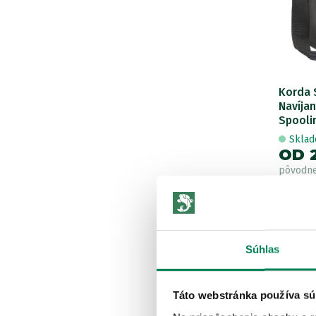
Korda 
Navíja
Spooli
Skla
OD 
pôvodn
LETN
VÝPRED
Súhlas
Táto webstránka používa sú