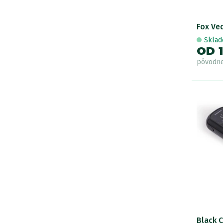
Fox Ve
Skla
OD 1
pôvodn
Black C