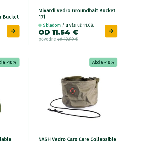
Mivardi Vedro Groundbait Bucket
r Bucket
17l
Skladom
/ u vás už 11.08.
OD 11.54 €
pôvodne
od 13.99 €
cia -10%
Akcia -10%
dable
NASH Vedro Carp Care Collapsible