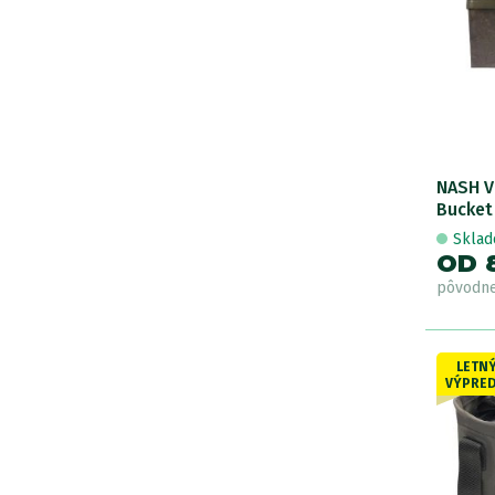
24
NASH V
Bucket
Skla
OD 
pôvodn
LETN
VÝPRED