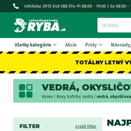
Infolinka: 0915 648 588
(Po-Pi 08:00 - 19:00 | So 08:00 - 
Všetky kategórie
Akcie
Prúty
Návnady,
TOTÁLNY LETNÝ V
VEDRÁ, OKYSLIČ
Home
Boxy, kufríky, vedrá
vedrá, okysličov
NAJ
FILTER
zrušiť filter