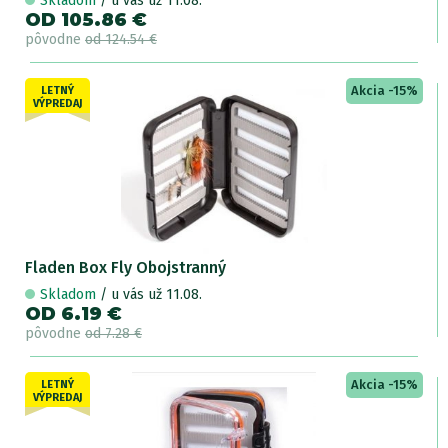
Skladom
/ u vás už 11.08.
OD 105.86 €
pôvodne
od 124.54 €
Akcia -15%
LETNÝ
VÝPREDAJ
Fladen Box Fly Obojstranný
Skladom
/ u vás už 11.08.
OD 6.19 €
pôvodne
od 7.28 €
Akcia -15%
LETNÝ
VÝPREDAJ