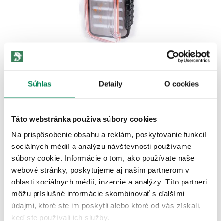
Fladen Box Fly Vodeodolný
Skladom
/ u vás už 11.08.
OD 15.60 €
Súhlas
Detaily
O cookies
pôvodne
od 18.35 €
Akcia -10%
Táto webstránka používa súbory cookies
Na prispôsobenie obsahu a reklám, poskytovanie funkcií
sociálnych médií a analýzu návštevnosti používame
súbory cookie. Informácie o tom, ako používate naše
webové stránky, poskytujeme aj našim partnerom v
oblasti sociálnych médií, inzercie a analýzy. Títo partneri
môžu príslušné informácie skombinovať s ďalšími
Hanák Competition Rýchlospojky Loop Connector
údajmi, ktoré ste im poskytli alebo ktoré od vás získali,
Standard 2ks
keď ste používali ich služby.