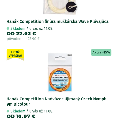
Hanák Competition Šnúra muškárska Wave Plávajúca
Skladom
/ u vás už 11.08.
OD 22.02 €
pôvodne
od 25.90 €
Akcia -15%
LETNÝ
VÝPREDAJ
Hanák Competition Nadväzec Ujímaný Czech Nymph
9m Bicolour
Skladom
/ u vás už 11.08.
OD 10.97 €