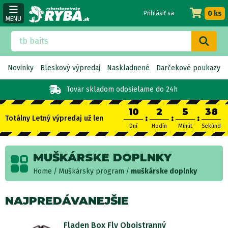
0 ks
Prihlásiť sa
MENU
Novinky
Bleskový výpredaj
Naskladnené
Darčekové poukazy
Tovar skladom
odosielame do 24h
10
2
5
38
:
:
:
Totálny Letný výpredaj už len
Dní
Hodín
Minút
Sekúnd
MUŠKÁRSKE DOPLNKY
Home
Muškársky program
muškárske doplnky
NAJPREDÁVANEJŠIE
Fladen Box Fly Obojstranný