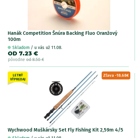
Hanák Competition Šnúra Backing Fluo Oranžový
100m
Skladom
/ u vás už 11.08.
OD 7.23 €
pôvodne
od 8.50 €
Zľava -18.68€
LETNÝ
VÝPREDAJ
Wychwood Muškársky Set Fly Fishing Kit 2,59m 4/5