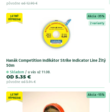
pôvodne
od 12.90 €
Akcia -35%
LETNÝ
VÝPREDAJ
2 varianty
Hanák Competition Indikátor Strike Indicator Line Žltý
50m
Skladom
/ u vás už 11.08.
OD 5.35 €
pôvodne
od 5.94 €
Akcia -15%
LETNÝ
VÝPREDAJ