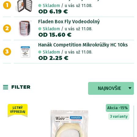
1
Skladom
/ u vás už 11.08.
OD 6.19 €
Fladen Box Fly Vodeodolný
2
Skladom
/ u vás už 11.08.
OD 15.60 €
Hanák Competition Mikrokrúžky HC 10ks
3
Skladom
/ u vás už 11.08.
OD 2.25 €
FILTER
NAJNOVŠIE
Akcia -15%
LETNÝ
VÝPREDAJ
3 varianty