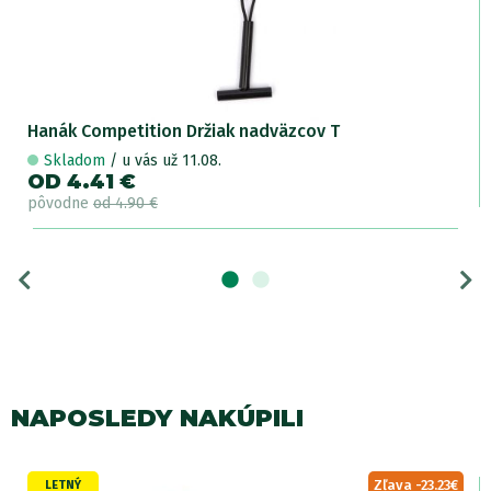
Hanák Competition Držiak nadväzcov T
Skladom
/ u vás už 11.08.
OD 4.41 €
pôvodne
od 4.90 €
NAPOSLEDY NAKÚPILI
Zľava -23.23€
LETNÝ