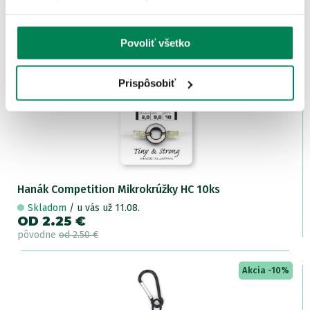
Skladom
/ u vás už 11.08.
OD 2.25 €
pôvodne
od 2.50 €
Povoliť všetko
Akcia -10%
Prispôsobiť
2 varianty
Hanák Competition Mikrokrúžky HC 10ks
Skladom
/ u vás už 11.08.
OD 2.25 €
pôvodne
od 2.50 €
Akcia -10%