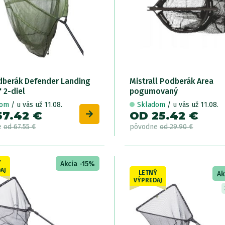
dberák Defender Landing
Mistrall Podberák Area
' 2-diel
pogumovaný
dom
/ u vás už 11.08.
Skladom
/ u vás už 11.08.
57.42 €
OD 25.42 €
e
od 67.55 €
pôvodne
od 29.90 €
Ý
Akcia -15%
AJ
LETNÝ
Ak
VÝPREDAJ