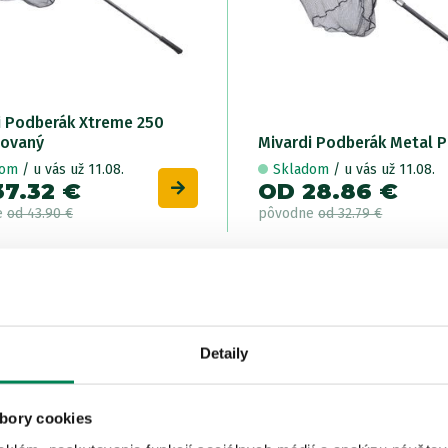
i Podberák Xtreme 250
ovaný
Mivardi Podberák Metal P
dom
/ u vás už 11.08.
Skladom
/ u vás už 11.08.
37.32 €
OD 28.86 €
e
od 43.90 €
pôvodne
od 32.79 €
LETNÝ
Ak
VÝPREDAJ
Ý
Akcia -15%
AJ
3 varianty
Detaily
bory cookies