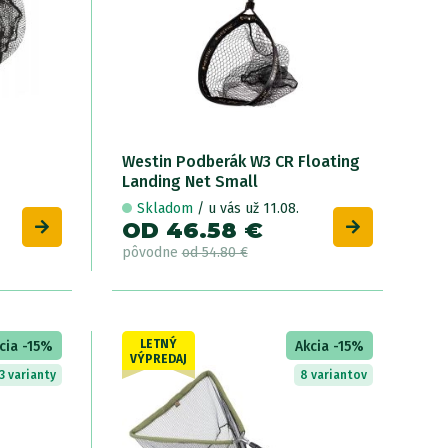
Westin Podberák W3 CR Floating
Landing Net Small
F
Skladom
/ u vás už 11.08.
OD 46.58 €
O
pôvodne
od 54.80 €
p
LETNÝ
cia -15%
Akcia -15%
VÝPREDAJ
3 varianty
8 variantov