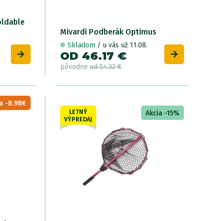
oldable
W
Mivardi Podberák Optimus
A
Skladom
/ u vás už 11.08.
OD 46.17 €
O
pôvodne
od 54.32 €
p
a -8.98€
LETNÝ
Akcia -15%
VÝPREDAJ