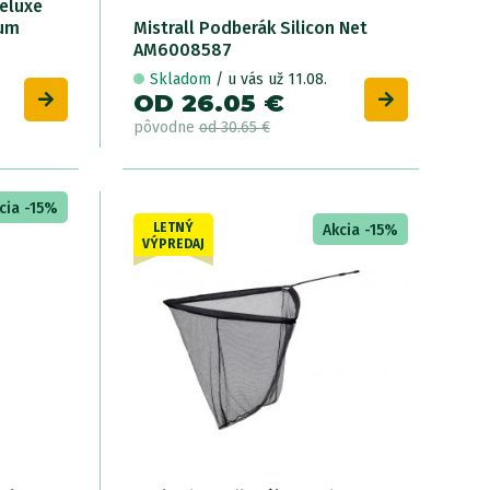
Deluxe
ium
Mistrall Podberák Silicon Net
Mi
AM6008587
5
Skladom
/ u vás už 11.08.
OD 26.05 €
O
pôvodne
od 30.65 €
p
cia -15%
LETNÝ
Akcia -15%
VÝPREDAJ