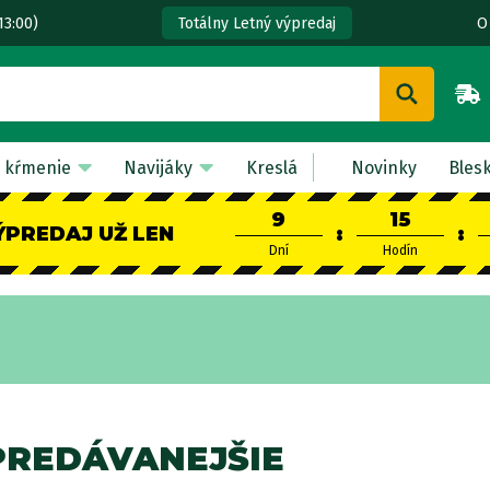
13:00)
O
Totálny Letný výpredaj
 kŕmenie
Navijáky
Kreslá
Novinky
Bles
9
15
ÝPREDAJ UŽ LEN
:
:
Dní
Hodín
PREDÁVANEJŠIE