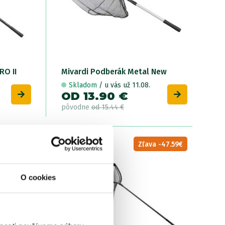
W
RO II
Mivardi Podberák Metal New
T
Skladom
/ u vás už 11.08.
OD 13.90 €
O
pôvodne
od 15.44 €
p
LETNÝ
cia -15%
Zľava -47.59€
VÝPREDAJ
O cookies