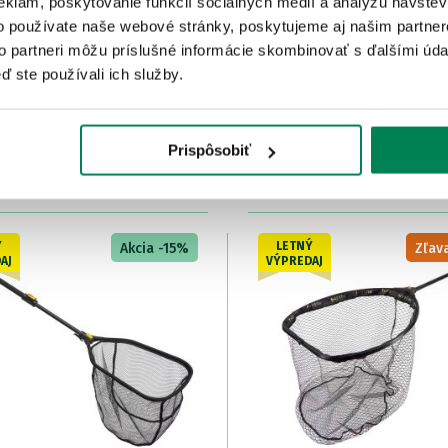
eklám, poskytovanie funkcií sociálnych médií a analýzu návšte
o používate naše webové stránky, poskytujeme aj našim partner
to partneri môžu príslušné informácie skombinovať s ďalšími údaj
ď ste používali ich služby.
Mivardi Podberák Hardcor
i Podberák Easy
Plávajúci
dom
/ u vás už 11.08.
Skladom
/ u vás už 11.08.
9.50 €
OD 41.81 €
Prispôsobiť
e
od 10.55 €
pôvodne
od 49.19 €
Ý
LETNÝ
Akcia -15%
Zľava
AJ
VÝPREDAJ