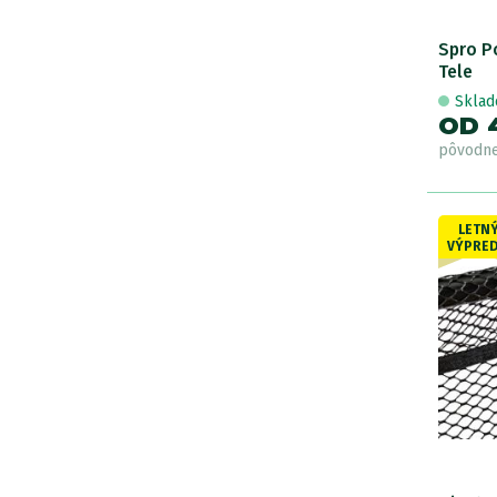
85x75
Spro P
90x90
Tele
100x100
Skla
OD 
105
pôvodn
105x105
106
LETN
106x106
VÝPRED