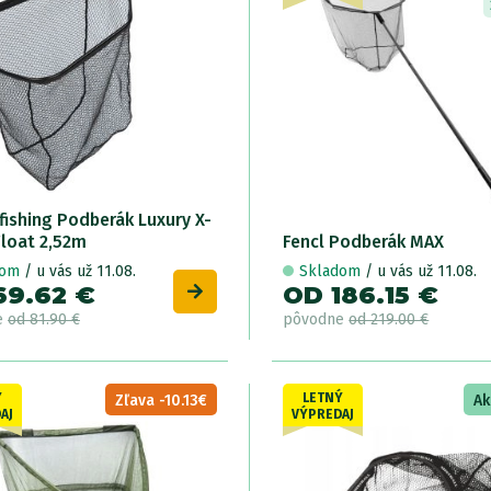
fishing Podberák Luxury X-
Float 2,52m
Fencl Podberák MAX
dom
/ u vás už 11.08.
Skladom
/ u vás už 11.08.
69.62 €
OD 186.15 €
e
od 81.90 €
pôvodne
od 219.00 €
Ý
LETNÝ
Zľava -10.13€
Ak
AJ
VÝPREDAJ