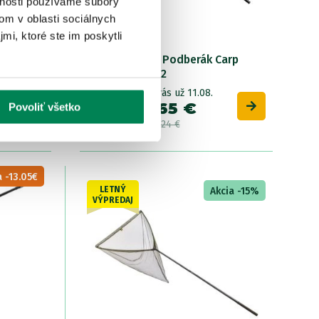
vnosti používame súbory
om v oblasti sociálnych
mi, ktoré ste im poskytli
e XLF
Fencl Kaprový Podberák Carp
Premium 105/2
S
Skladom
/ u vás už 11.08.
OD 269.65 €
O
Povoliť všetko
pôvodne
od 317.24 €
p
 -13.05€
LETNÝ
Akcia -15%
VÝPREDAJ