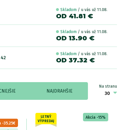
Skladom
/ u vás už 11.08.
OD 41.81 €
Skladom
/ u vás už 11.08.
OD 13.90 €
Skladom
/ u vás už 11.08.
 42
OD 37.32 €
Na stranu
CNEJŠIE
NAJDRAHŠIE
LETNÝ
Akcia -15%
VÝPREDAJ
 -35.25€