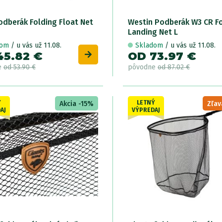
odberák Folding Float Net
Westin Podberák W3 CR F
Landing Net L
dom
/ u vás už 11.08.
Skladom
/ u vás už 11.08.
45.82 €
OD 73.97 €
e
od 53.90 €
pôvodne
od 87.02 €
Ý
LETNÝ
Akcia -15%
Zľav
AJ
VÝPREDAJ