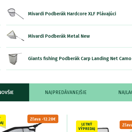
Mivardi Podberák Hardcore XLF Plávajúci
Mivardi Podberák Metal New
Giants fishing Podberák Carp Landing Net Camo
NOVŠIE
NAJPREDÁVANEJŠIE
NAJLA
Ý
Zľava -12.28€
AJ
LETNÝ
Zľava
VÝPREDAJ