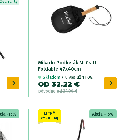
2 varianty
Mikado Podberák M-Craft
Foldable 47x40cm
D
Skladom
/ u vás už 11.08.
OD 32.22 €
O
pôvodne
od 37.90 €
p
LETNÝ
cia -15%
Akcia -15%
VÝPREDAJ