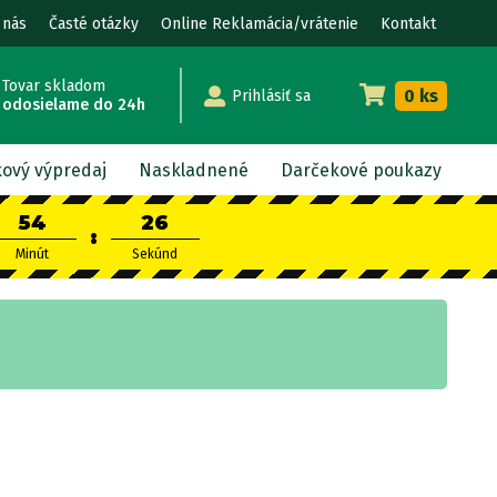
 nás
Časté otázky
Online Reklamácia/vrátenie
Kontakt
Tovar skladom
0 ks
Prihlásiť sa
odosielame do 24h
kový výpredaj
Naskladnené
Darčekové poukazy
54
25
:
Minút
Sekúnd