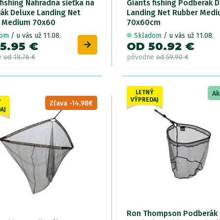
fishing Náhradná sieťka na
Giants fishing Podberák 
ák Deluxe Landing Net
Landing Net Rubber Med
 Medium 70x60
70x60cm
dom
/ u vás už 11.08.
Skladom
/ u vás už 11.08.
5.95 €
OD 50.92 €
e
od 18.76 €
pôvodne
od 59.90 €
LETNÝ
Ak
VÝPREDAJ
Ý
Zľava -14.98€
AJ
Ron Thompson Podberák