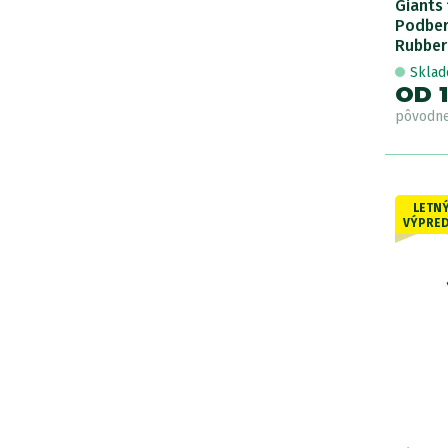
Giants 
Podber
Rubber
Skla
OD 1
pôvodn
LETN
VÝPRED