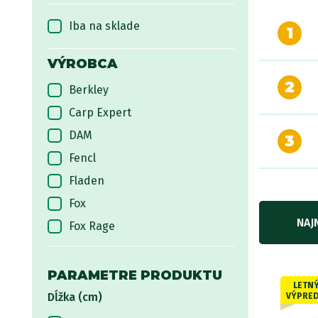
Iba na sklade
1
VÝROBCA
2
Berkley
Carp Expert
DAM
3
Fencl
Fladen
Fox
NAJ
Fox Rage
Giants fishing
Gunki
PARAMETRE PRODUKTU
LETN
63€
Akcia -10%
JRC
Dĺžka (cm)
VÝPRED
Mikado