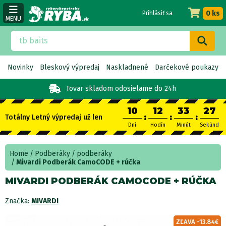
0 ks
Prihlásiť sa
MENU
Novinky
Bleskový výpredaj
Naskladnené
Darčekové poukazy
Tovar skladom
odosielame do 24h
10
12
33
27
:
:
:
Totálny Letný výpredaj už len
Dní
Hodín
Minút
Sekúnd
Home
Podberáky
podberáky
Mivardi Podberák CamoCODE + rúčka
MIVARDI PODBERÁK CAMOCODE + RÚČKA
Značka:
MIVARDI
ZĽAVA -13.84€