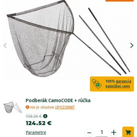
100%
garancia
najnižšej ceny
Podberák CamoCODE + rúčka
nie je skladom
UPOZORNIŤ
138.36 €
124.52 €
-
+
Parametre