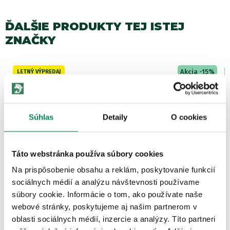
ĎALŠIE PRODUKTY TEJ ISTEJ
ZNAČKY
Akcia -15%
9 variantov
Súhlas
Detaily
O cookies
Táto webstránka používa súbory cookies
Mivardi Olovo CamoCODE Gripper Inline NE
Na prispôsobenie obsahu a reklám, poskytovanie funkcií
Skladom
/ u vás už 11.08.
sociálnych médií a analýzu návštevnosti používame
OD 1.58 €
súbory cookie. Informácie o tom, ako používate naše
pôvodne
od 1.75 €
webové stránky, poskytujeme aj našim partnerom v
oblasti sociálnych médií, inzercie a analýzy. Títo partneri