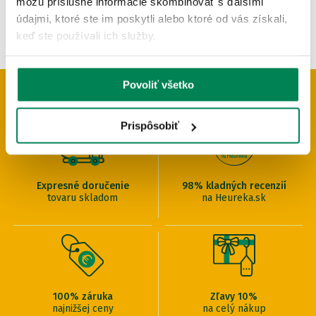
môžu príslušné informácie skombinovať s ďalšími
údajmi, ktoré ste im poskytli alebo ktoré od vás získali,
keď ste používali ich služby.
Povoliť všetko
PREČO U NÁS NAKUPOVAŤ
Prispôsobiť
Expresné doručenie
98% kladných recenzií
tovaru skladom
na Heureka.sk
100% záruka
Zľavy 10%
najnižšej ceny
na celý nákup