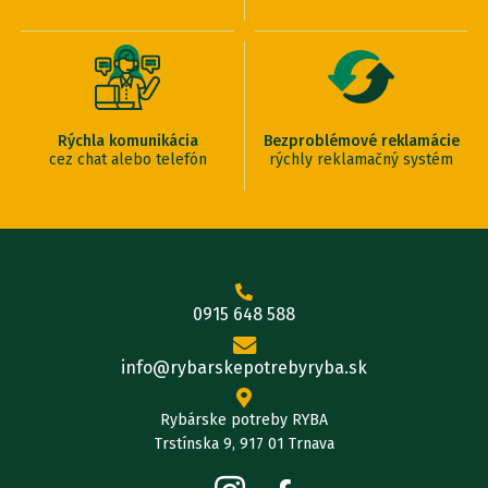
Rýchla komunikácia
Bezproblémové reklamácie
cez chat alebo telefón
rýchly reklamačný systém
0915 648 588
info@rybarskepotrebyryba.sk
Rybárske potreby RYBA
Trstínska 9, 917 01 Trnava