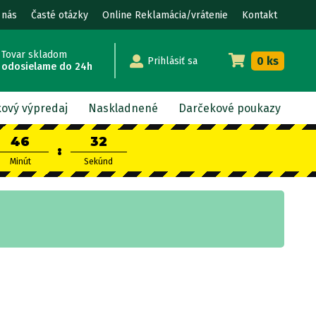
 nás
Časté otázky
Online Reklamácia/vrátenie
Kontakt
Tovar skladom
0 ks
Prihlásiť sa
odosielame do 24h
kový výpredaj
Naskladnené
Darčekové poukazy
46
31
:
Minút
Sekúnd