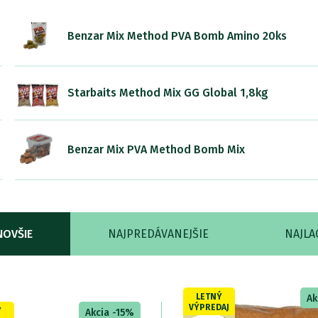
Benzar Mix Method PVA Bomb Amino 20ks
Starbaits Method Mix GG Global 1,8kg
Benzar Mix PVA Method Bomb Mix
NOVŠIE
NAJPREDÁVANEJŠIE
NAJLA
LETNÝ
Ak
VÝPREDAJ
Ý
Akcia -15%