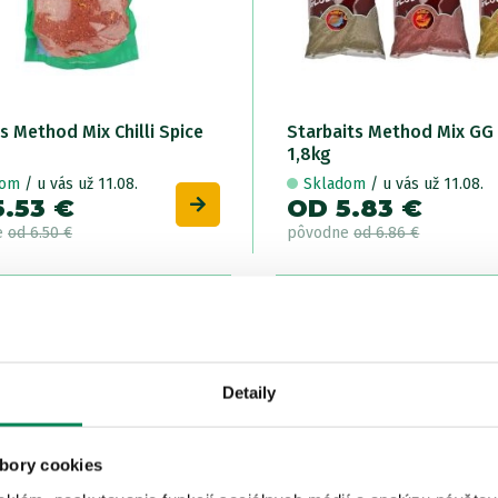
s Method Mix Chilli Spice
Starbaits Method Mix GG
1,8kg
dom
/ u vás už 11.08.
Skladom
/ u vás už 11.08.
5.53 €
OD 5.83 €
e
od 6.50 €
pôvodne
od 6.86 €
Ý
LETNÝ
Akcia -15%
Ak
AJ
VÝPREDAJ
7
Detaily
bory cookies