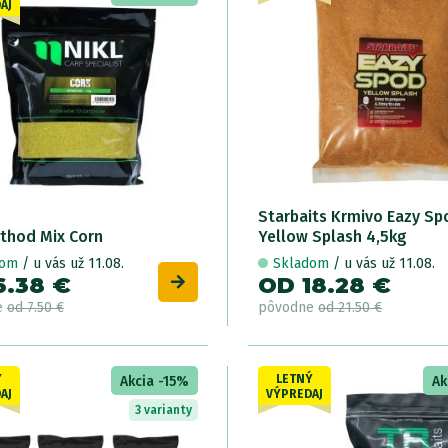
AJ
Starbaits Krmivo Eazy Sp
ethod Mix Corn
Yellow Splash 4,5kg
dom
/ u vás už 11.08.
Skladom
/ u vás už 11.08.
6.38 €
OD 18.28 €
e
od 7.50 €
pôvodne
od 21.50 €
Ý
LETNÝ
Akcia -15%
Ak
AJ
VÝPREDAJ
3 varianty