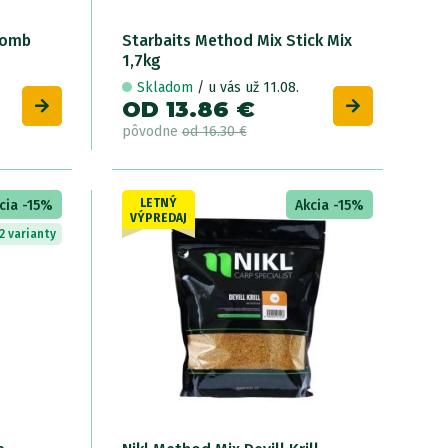
Bomb
Starbaits Method Mix Stick Mix
1,7kg
Skladom
/ u vás už 11.08.
OD 13.86 €
pôvodne
od 16.30 €
LETNÝ
cia -15%
Akcia -15%
VÝPREDAJ
2 varianty