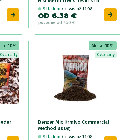
e
Nikl Method Mix Devill Krill
Skladom
/ u vás už 11.08.
OD 6.38 €
pôvodne
od 7.50 €
cia -10%
Akcia -10%
3 varianty
3 varianty
eeder
Benzar Mix Krmivo Commercial
Method 800g
Skladom
/ u vás už 11.08.