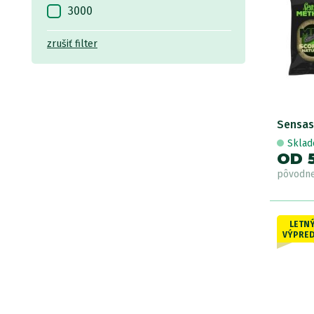
kreveta
3000
krill
4500
zrušiť filter
krill/korenie
kukurica
mango
med
Sensas
morské plody
Skla
OD 5
mušľa
pôvodn
patentka
pečeň/korenie
LETN
rak/ovocie
VÝPRED
ryba
ryba/proteín/pečeň
scopex