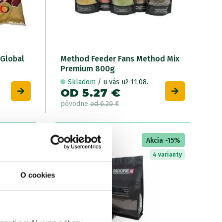
 Global
Method Feeder Fans Method Mix
Premium 800g
Skladom
/ u vás už 11.08.
OD 5.27 €
pôvodne
od 6.20 €
LETNÝ
cia -15%
Akcia -15%
VÝPREDAJ
 variantov
4 varianty
O cookies