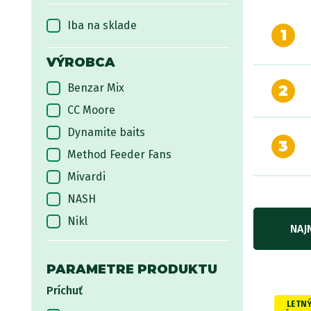
Iba na sklade
1
VÝROBCA
Benzar Mix
2
CC Moore
Dynamite baits
3
Method Feeder Fans
Mivardi
NASH
Nikl
NAJ
Pirko Baits
Sensas
PARAMETRE PRODUKTU
Starbaits
Príchuť
LETN
TB Baits