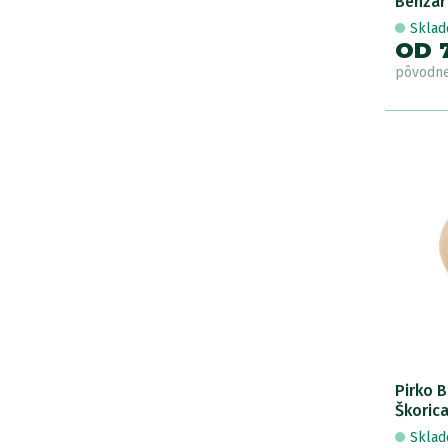
Benzar
Skla
OD 
pôvodn
Pirko 
Škoric
Skla