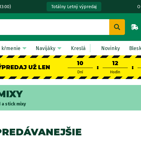
13:00)
O
Totálny Letný výpredaj
 kŕmenie
Navijáky
Kreslá
Novinky
Bles
10
12
ÝPREDAJ UŽ LEN
:
:
Dní
Hodín
MIXY
a stick mixy
PREDÁVANEJŠIE