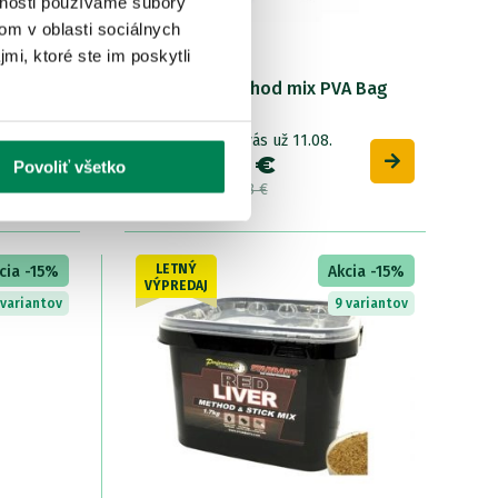
vnosti používame súbory
om v oblasti sociálnych
mi, ktoré ste im poskytli
A Bag
CC Moore Method mix PVA Bag
Mix 1kg
Skladom
/ u vás už 11.08.
OD 8.06 €
Povoliť všetko
pôvodne
od 9.48 €
LETNÝ
cia -15%
Akcia -15%
VÝPREDAJ
 variantov
9 variantov