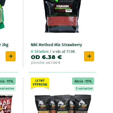
r 2kg
Nikl Method Mix Strawberry
Skladom
/ u vás už 11.08.
OD 6.38 €
pôvodne
od 7.50 €
LETNÝ
cia -15%
Akcia -15%
VÝPREDAJ
 variantov
5 variantov