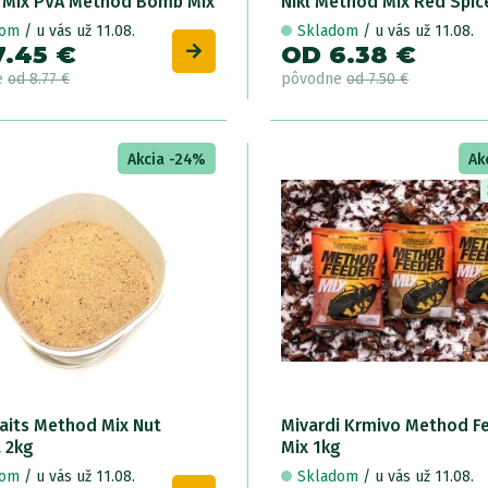
 Mix PVA Method Bomb Mix
Nikl Method Mix Red Spic
dom
/ u vás už 11.08.
Skladom
/ u vás už 11.08.
7.45 €
OD 6.38 €
e
od 8.77 €
pôvodne
od 7.50 €
Akcia -24%
Ak
Baits Method Mix Nut
Mivardi Krmivo Method F
a 2kg
Mix 1kg
dom
/ u vás už 11.08.
Skladom
/ u vás už 11.08.