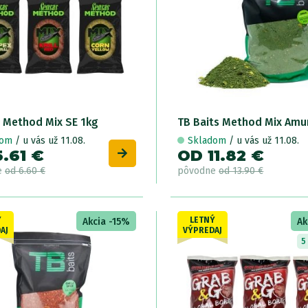
 Method Mix SE 1kg
TB Baits Method Mix Amu
dom
/ u vás už 11.08.
Skladom
/ u vás už 11.08.
.61 €
OD 11.82 €
e
od 6.60 €
pôvodne
od 13.90 €
Ý
LETNÝ
Akcia -15%
Ak
AJ
VÝPREDAJ
5