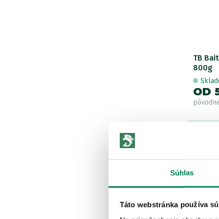
scopex/ryba
scopex/vanilka
škorica/orech
sladkovodné živočíchy
TB Bait
sladký krém
800g
tuniak
Skla
OD 
višňa/ryba
pôvodn
LETN
VÝPRED
Súhlas
Táto webstránka používa sú