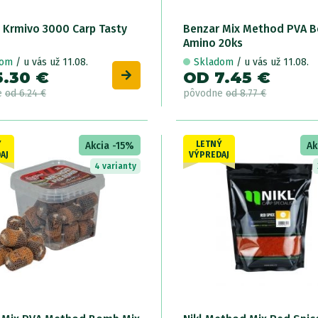
 Krmivo 3000 Carp Tasty
Benzar Mix Method PVA 
Amino 20ks
dom
/ u vás už 11.08.
Skladom
/ u vás už 11.08.
5.30 €
OD 7.45 €
e
od 6.24 €
pôvodne
od 8.77 €
Ý
LETNÝ
Akcia -15%
Ak
AJ
VÝPREDAJ
4 varianty