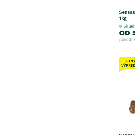
Sensas
1kg
Skla
OD 
pôvodn
LETN
VÝPRED