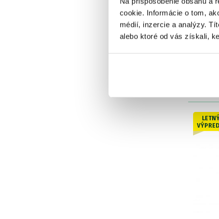
Na prispôsobenie obsahu a r
cookie. Informácie o tom, ak
médií, inzercie a analýzy. Tí
alebo ktoré od vás získali, ke
Pirko 
Cesnak
Skla
OD 1
pôvodn
LETN
VÝPRED