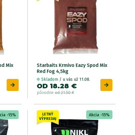
od Mix
Starbaits Krmivo Eazy Spod Mix
S
Red Fog 4,5kg
L
Skladom
/ u vás už 11.08.
OD 18.28 €
O
pôvodne
od 21.50 €
p
LETNÝ
cia -15%
Akcia -15%
VÝPREDAJ