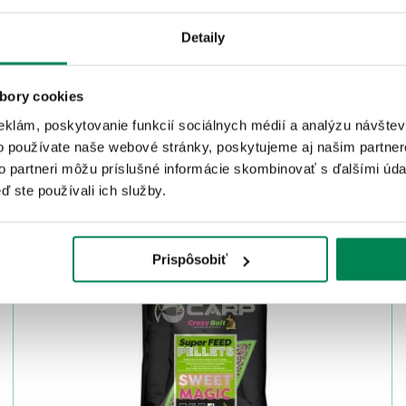
Detaily
bory cookies
eklám, poskytovanie funkcií sociálnych médií a analýzu návšte
o používate naše webové stránky, poskytujeme aj našim partner
to partneri môžu príslušné informácie skombinovať s ďalšími údaj
ISTEJ ZNAČKY
ď ste používali ich služby.
Akcia -10%
Prispôsobiť