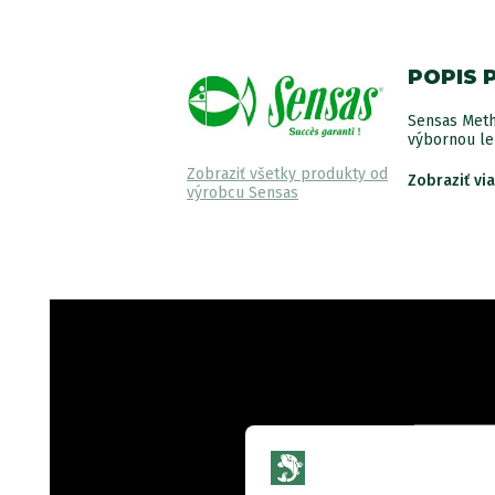
POPIS 
Sensas Meth
výbornou le
Zobraziť všetky produkty od
Zobraziť vi
výrobcu Sensas