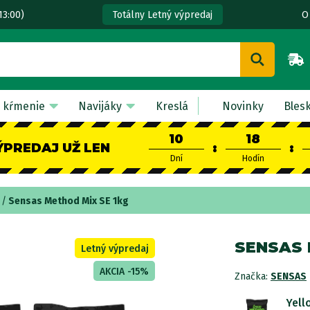
13:00)
O
Totálny Letný výpredaj
 kŕmenie
Navijáky
Kreslá
Novinky
Bles
10
18
ÝPREDAJ UŽ LEN
:
:
Dní
Hodín
Sensas Method Mix SE 1kg
SENSAS 
Letný výpredaj
AKCIA -15%
Značka:
SENSAS
Yell