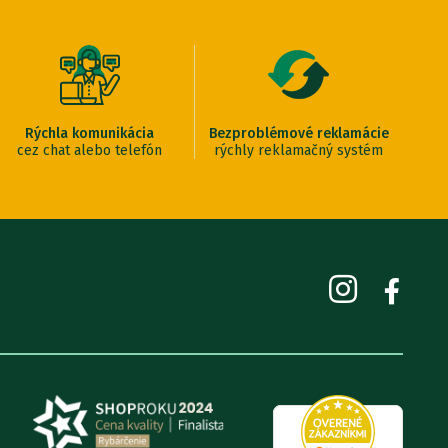
Rýchla komunikácia
Bezproblémové reklamácie
cez chat alebo telefón
rýchly reklamačný systém