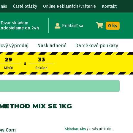
 nás
Časté otázky
Online Reklamácia/vrátenie
Kontakt
Tovar skladom
0 ks
Prihlásiť sa
odosielame do 24h
kový výpredaj
Naskladnené
Darčekové poukazy
29
32
:
Minút
Sekúnd
METHOD MIX SE 1KG
ow Corn
Skladom
4ks
/ u vás už 11.08.