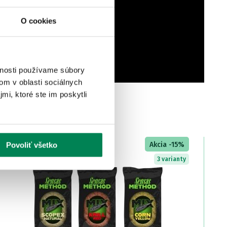
O cookies
vnosti používame súbory
om v oblasti sociálnych
mi, ktoré ste im poskytli
LETNÝ VÝPREDAJ
Akcia -15%
Povoliť všetko
3 varianty