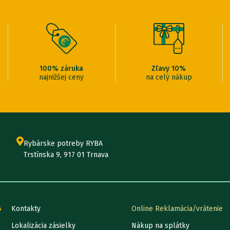
100% záruka
Zľavy 10%
najnižšej ceny
na celý nákup
Rybárske potreby RYBA
Trstínska 9, 917 01 Trnava
A
Kontakty
Online Reklamácia/vrátenie
Lokalizácia zásielky
Nákup na splátky