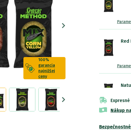
Parame
Red K
100%
garancia
Parame
najnižšej
ceny
Natu
Expresné
Nákup na
Parame
Bezpečnostné