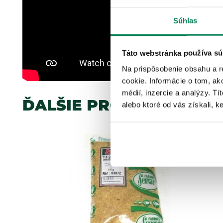
Súhlas
Táto webstránka používa sú
Na prispôsobenie obsahu a r
cookie. Informácie o tom, ak
médií, inzercie a analýzy. Tí
ĎALŠIE PRODUKTY TEJ 
alebo ktoré od vás získali, ke
Akcia -10%
2 varianty