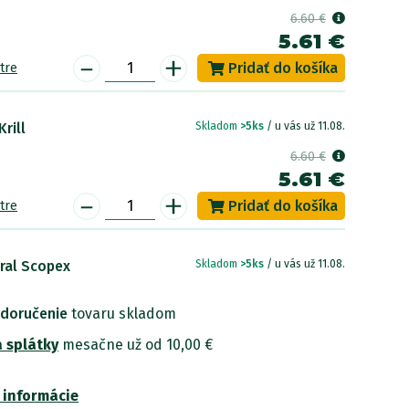
6.60 €
5.61 €
-
+
tre
rill
Skladom
>5ks
/ u vás už 11.08.
6.60 €
5.61 €
-
+
tre
ral Scopex
Skladom
>5ks
/ u vás už 11.08.
6.60 €
 doručenie
tovaru skladom
5.61 €
-
+
 splátky
tre
mesačne už od 10,00 €
 informácie