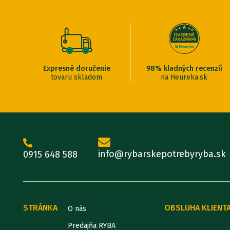
Expresné doručenie
98% kladných recenzií
tovaru skladom
na Heureka.sk
info@rybarskepotrebyryba.sk
0915 648 588
STRÁNKA
OBSLUHA KLIENT
O nás
Predajňa RYBA