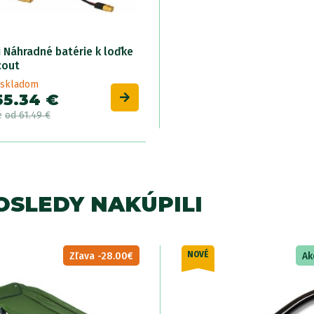
i Náhradné batérie k loďke
cout
e skladom
55.34 €
e
od 61.49 €
SLEDY NAKÚPILI
NOVÉ
Zľava -28.00€
Ak