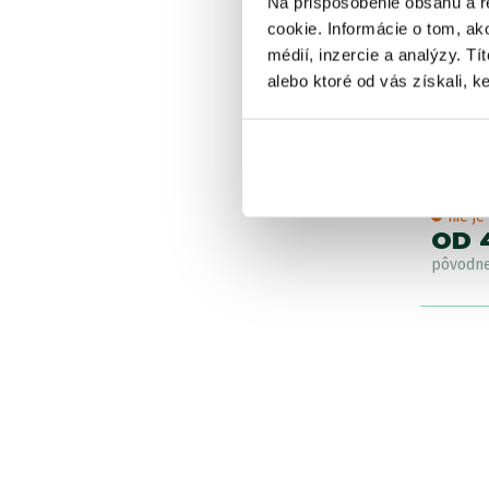
Na prispôsobenie obsahu a r
cookie. Informácie o tom, ak
médií, inzercie a analýzy. Tí
alebo ktoré od vás získali, ke
Mivard
LiFePO
nabíja
nie j
OD 
pôvodn