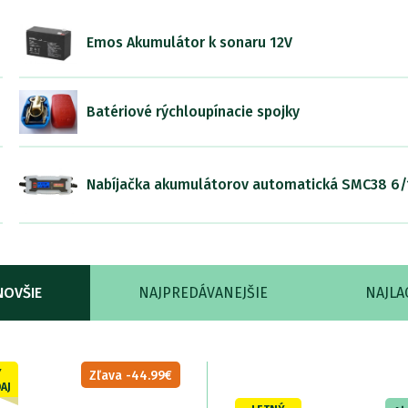
Emos Akumulátor k sonaru 12V
Batériové rýchloupínacie spojky
Nabíjačka akumulátorov automatická SMC38 6/
NOVŠIE
NAJPREDÁVANEJŠIE
NAJLA
Ý
Zľava -44.99€
AJ