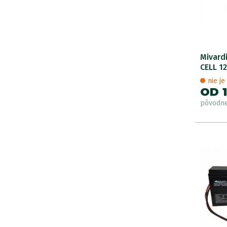
Mivard
CELL 12
nie j
OD 
pôvodn