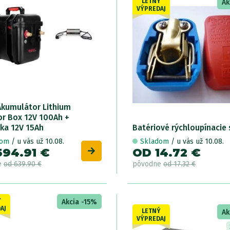
LETNÝ
Ak
VÝPREDAJ
Akumulátor Lithium
r Box 12V 100Ah +
čka 12V 15Ah
Batériové rýchloupínacie 
dom
/ u vás už 10.08.
Skladom
/ u vás už 10.08.
594.91 €
OD 14.72 €
e
od 639.90 €
pôvodne
od 17.32 €
Ý
Akcia -15%
AJ
LETNÝ
Ak
VÝPREDAJ