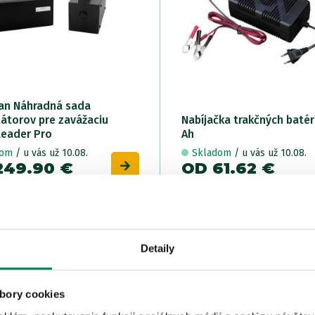
n Náhradná sada
átorov pre zavážaciu
Nabíjačka trakčných batéri
Leader Pro
Ah
dom
/ u vás už 10.08.
Skladom
/ u vás už 10.08.
249.90 €
OD 61.62 €
e
od 299.90 €
pôvodne
od 78.90 €
Zľava -65.99€
Zľava
Detaily
bory cookies