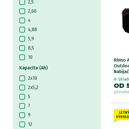
2,5
2,66
4
4,88
5,9
8,5
10
Rhino 
Outdoo
10,5
Kapacita (Ah)
Nabíja
2x10
Skla
OD 
2x5,2
pôvodn
5
7
LETN
9
VÝPRED
12