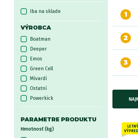
Iba na sklade
1
VÝROBCA
2
Boatman
Deeper
Emos
3
Green Cell
Mivardi
Ostatní
Powerkick
NAJ
Rhino
PARAMETRE PRODUKTU
LETN
Hmotnosť (kg)
VÝPRED