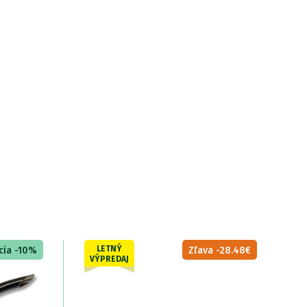
LETNÝ
cia -10%
Zľava -28.48€
VÝPREDAJ