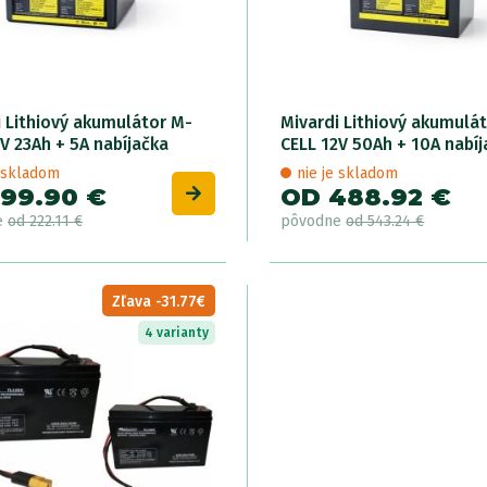
i Lithiový akumulátor M-
Mivardi Lithiový akumulá
V 23Ah + 5A nabíjačka
CELL 12V 50Ah + 10A nabíj
e skladom
nie je skladom
199.90 €
OD 488.92 €
e
od 222.11 €
pôvodne
od 543.24 €
Zľava -31.77€
4 varianty