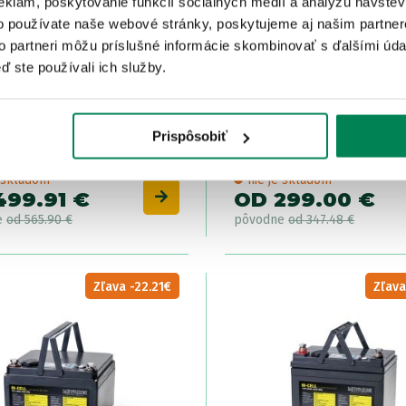
eklám, poskytovanie funkcií sociálnych médií a analýzu návšte
o používate naše webové stránky, poskytujeme aj našim partner
to partneri môžu príslušné informácie skombinovať s ďalšími údaj
ď ste používali ich služby.
i Akumulátor M-CELL
Deeper Náhradná sada
Prispôsobiť
4 12V 100Ah + 20A
akumulátorov pre zaváža
čka
loďku Quest
e skladom
nie je skladom
499.91 €
OD 299.00 €
e
od 565.90 €
pôvodne
od 347.48 €
Zľava -22.21€
Zľava