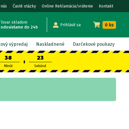
 nás
Časté otázky
Online Reklamácia/vrátenie
Kontakt
Tovar skladom
0 ks
Prihlásiť sa
odosielame do 24h
kový výpredaj
Naskladnené
Darčekové poukazy
38
22
:
Minút
Sekúnd