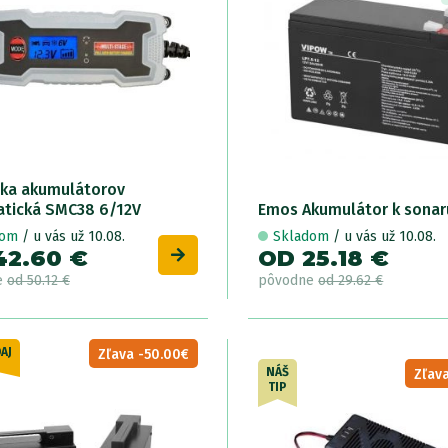
čka akumulátorov
tická SMC38 6/12V
Emos Akumulátor k sonar
dom
/ u vás už 10.08.
Skladom
/ u vás už 10.08.
42.60 €
OD 25.18 €
e
od 50.12 €
pôvodne
od 29.62 €
AJ
Zľava -50.00€
NÁŠ
Zľava
TIP