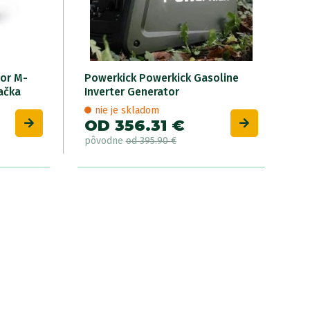
tor M-
Powerkick Powerkick Gasoline
ačka
Inverter Generator
nie je skladom
OD 356.31 €
pôvodne
od 395.90 €