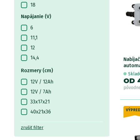
18
20
Napájanie (V)
23
6
50
11,1
100
12
14,4
Nabíja
automa
Rozmery (cm)
Skla
OD 
12V / 12Ah
pôvodn
12V / 7Ah
33x17x21
VÝPRED
40x21x36
zrušiť filter