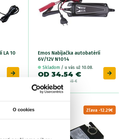
í LA 10
Emos Nabíjačka autobatérií
6V/12V N1014
Skladom
/ u vás už 10.08.
OD 34.54 €
pôvodne
od 48.68 €
 -48.48€
O cookies
NÁŠ
Zľava -12.29€
TIP