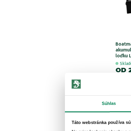
Boatma
akumul
loďku 
Skla
OD 
pôvodn
Súhlas
Táto webstránka používa sú