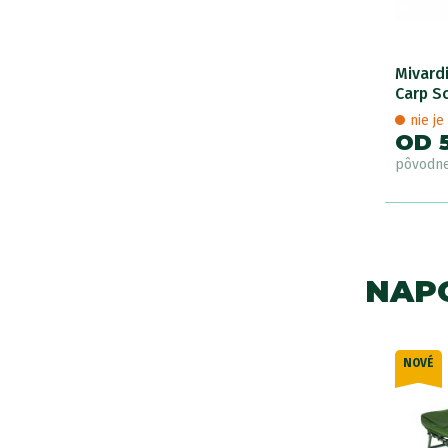
Mivard
Carp S
nie j
OD 
pôvodn
NAPO
LETNÝ
NOVÉ
93€
Akcia -15%
VÝPREDAJ
nty
2 varianty