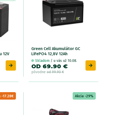
Green Cell Akumulátor GC
u 12V
LiFePO4 12,8V 12Ah
Skladom
/ u vás už 10.08.
OD 69.90 €
pôvodne
od 99.90 €
 -17.28€
Akcia -29%