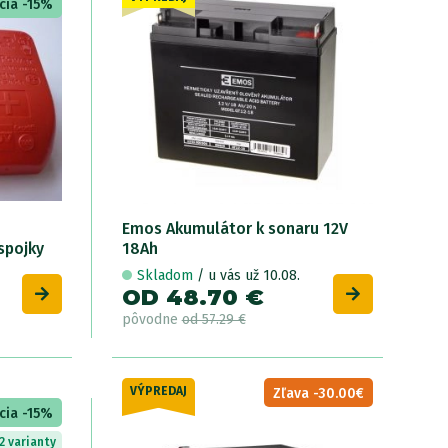
cia -15%
Emos Akumulátor k sonaru 12V
spojky
18Ah
Skladom
/ u vás už 10.08.
OD 48.70 €
pôvodne
od 57.29 €
VÝPREDAJ
Zľava -30.00€
cia -15%
2 varianty