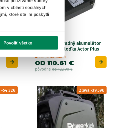
vnosti používame súbory
om v oblasti sociálnych
mi, ktoré ste im poskytli
Povoliť všetko
ciu
Boatman Náhradný akumulátor
pre zavážaciu loďku Actor Plus
nie je skladom
OD 110.61 €
pôvodne
od 122.90 €
 -54.32€
Zľava -39.59€