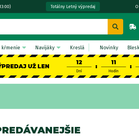
13:00)
O
Totálny Letný výpredaj
 kŕmenie
Navijáky
Kreslá
Novinky
Bles
12
11
ÝPREDAJ UŽ LEN
:
:
Dní
Hodín
PREDÁVANEJŠIE