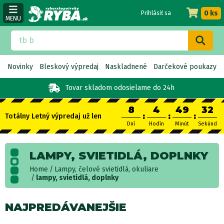
0 ks
Prihlásiť sa
MENU
Novinky
Bleskový výpredaj
Naskladnené
Darčekové poukazy
Tovar skladom
odosielame do 24h
8
4
49
31
:
:
:
Totálny Letný výpredaj už len
Dní
Hodín
Minút
Sekúnd
LAMPY, SVIETIDLÁ, DOPLNKY
Home
Lampy, čelové svietidlá, okuliare
lampy, svietidlá, doplnky
NAJPREDÁVANEJŠIE