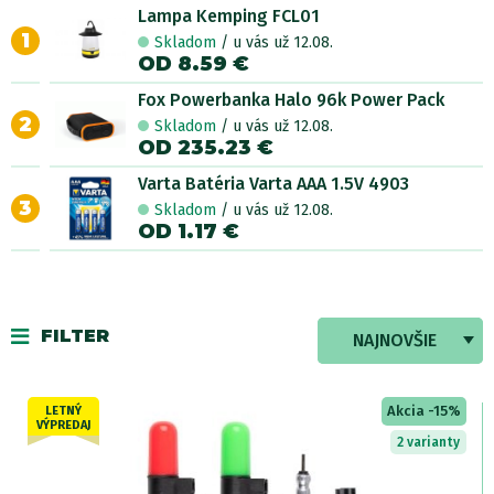
Lampa Kemping FCL01
1
Skladom
/ u vás už 12.08.
OD 8.59 €
Fox Powerbanka Halo 96k Power Pack
2
Skladom
/ u vás už 12.08.
OD 235.23 €
Varta Batéria Varta AAA 1.5V 4903
3
Skladom
/ u vás už 12.08.
OD 1.17 €
FILTER
NAJNOVŠIE
Akcia -15%
LETNÝ
VÝPREDAJ
2 varianty