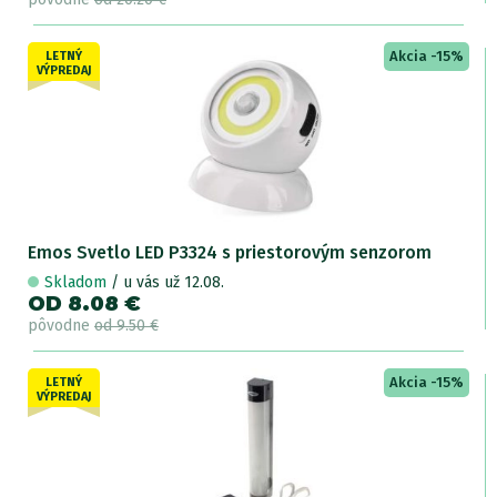
Akcia -15%
LETNÝ
VÝPREDAJ
Emos Svetlo LED P3324 s priestorovým senzorom
Skladom
/ u vás už 12.08.
OD 8.08 €
pôvodne
od 9.50 €
Akcia -15%
LETNÝ
VÝPREDAJ