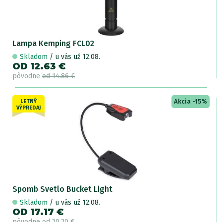
Lampa Kemping FCL02
Skladom
/ u vás už 12.08.
OD 12.63 €
pôvodne
od 14.86 €
Akcia -15%
LETNÝ
VÝPREDAJ
Spomb Svetlo Bucket Light
Skladom
/ u vás už 12.08.
OD 17.17 €
pôvodne
od 20.20 €