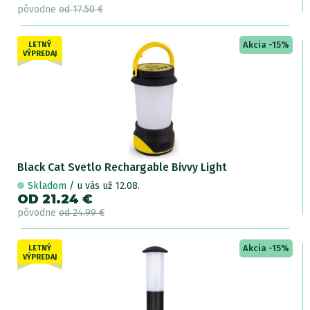
pôvodne
od 17.50 €
Akcia -15%
LETNÝ
VÝPREDAJ
Black Cat Svetlo Rechargable Bivvy Light
Skladom
/ u vás už 12.08.
OD 21.24 €
pôvodne
od 24.99 €
Akcia -15%
LETNÝ
VÝPREDAJ