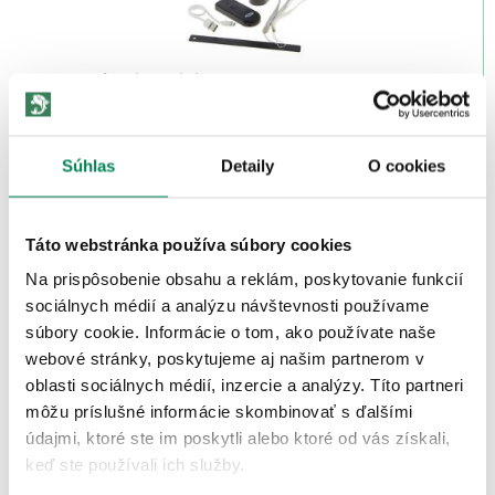
NGT Svetlo Bivvy Light L
Skladom
/ u vás už 12.08.
OD 25.42 €
pôvodne
od 29.90 €
Súhlas
Detaily
O cookies
Akcia -15%
LETNÝ
VÝPREDAJ
Táto webstránka používa súbory cookies
Na prispôsobenie obsahu a reklám, poskytovanie funkcií
sociálnych médií a analýzu návštevnosti používame
súbory cookie. Informácie o tom, ako používate naše
webové stránky, poskytujeme aj našim partnerom v
oblasti sociálnych médií, inzercie a analýzy. Títo partneri
Energofish Lampa Outdoor Solar Camping
môžu príslušné informácie skombinovať s ďalšími
Skladom
/ u vás už 12.08.
údajmi, ktoré ste im poskytli alebo ktoré od vás získali,
OD 14.72 €
keď ste používali ich služby.
pôvodne
od 17.32 €