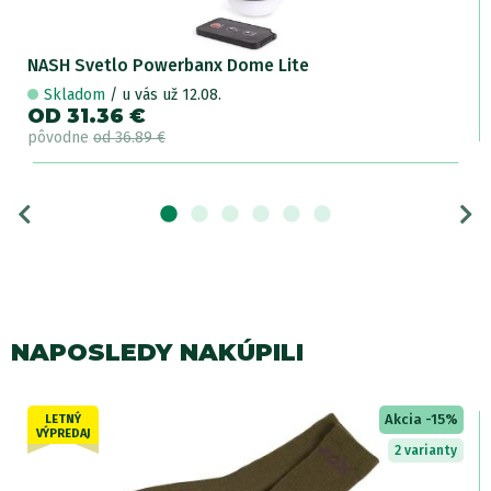
NASH Svetlo Powerbanx Dome Lite
Skladom
/ u vás už 12.08.
OD 31.36 €
pôvodne
od 36.89 €
NAPOSLEDY NAKÚPILI
Akcia -15%
LETNÝ
VÝPREDAJ
2 varianty