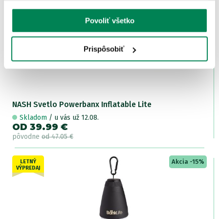
Akcia -15%
LETNÝ
Povoliť všetko
VÝPREDAJ
Prispôsobiť
NASH Svetlo Powerbanx Inflatable Lite
Skladom
/ u vás už 12.08.
OD 39.99 €
pôvodne
od 47.05 €
Akcia -15%
LETNÝ
VÝPREDAJ