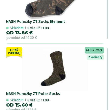
NASH Ponožky ZT Socks Element
Skladom
/ u vás už 11.08.
OD 13.86 €
pôvodne
od 16.30 €
Akcia -26%
LETNÝ
VÝPREDAJ
2 varianty
NASH Ponožky ZT Polar Socks
Skladom
/ u vás už 11.08.
OD 15.60 €
pôvodne
od 17.33 €