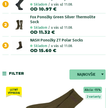
1
Skladom
/ u vás už 11.08.
OD 10.97 €
Fox Ponožky Green Silver Thermolite
Sock
2
Skladom
/ u vás už 11.08.
OD 11.32 €
NASH Ponožky ZT Polar Socks
3
Skladom
/ u vás už 11.08.
OD 15.60 €
FILTER
NAJNOVŠIE
Akcia -15%
LETNÝ
VÝPREDAJ
2 varianty