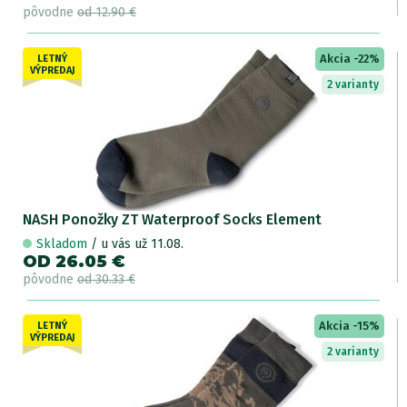
pôvodne
od 12.90 €
Akcia -22%
LETNÝ
VÝPREDAJ
2 varianty
NASH Ponožky ZT Waterproof Socks Element
Skladom
/ u vás už 11.08.
OD 26.05 €
pôvodne
od 30.33 €
Akcia -15%
LETNÝ
VÝPREDAJ
2 varianty