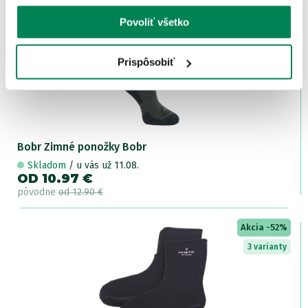
Povoliť všetko
Akcia -15%
LETNÝ
VÝPREDAJ
5 variantov
Prispôsobiť
Bobr Zimné ponožky Bobr
Skladom
/ u vás už 11.08.
OD 10.97 €
pôvodne
od 12.90 €
Akcia -52%
3 varianty