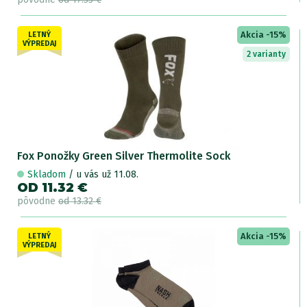
Akcia -15%
LETNÝ
VÝPREDAJ
2 varianty
Fox Ponožky Green Silver Thermolite Sock
Skladom
/ u vás už 11.08.
OD 11.32 €
pôvodne
od 13.32 €
Akcia -15%
LETNÝ
VÝPREDAJ