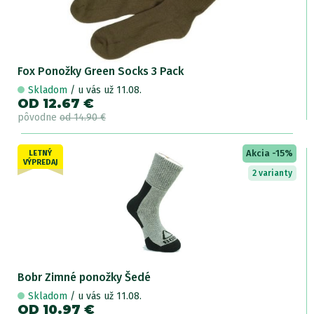
Fox Ponožky Green Socks 3 Pack
Skladom
/ u vás už 11.08.
OD 12.67 €
pôvodne
od 14.90 €
Akcia -15%
LETNÝ
VÝPREDAJ
2 varianty
Bobr Zimné ponožky Šedé
Skladom
/ u vás už 11.08.
OD 10.97 €