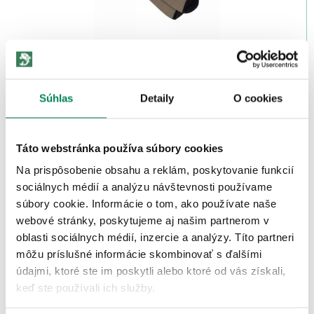
NASH Ponožky Trainer Socks
Skladom
/ u vás už 11.08.
OD 8.97 €
pôvodne
Súhlas
od 10.55 €
Detaily
O cookies
Akcia -27%
LETNÝ
VÝPREDAJ
Táto webstránka používa súbory cookies
2 varianty
Na prispôsobenie obsahu a reklám, poskytovanie funkcií
sociálnych médií a analýzu návštevnosti používame
súbory cookie. Informácie o tom, ako používate naše
webové stránky, poskytujeme aj našim partnerom v
oblasti sociálnych médií, inzercie a analýzy. Títo partneri
môžu príslušné informácie skombinovať s ďalšími
Korda Ponožky Kore Camouflage Waterproof
údajmi, ktoré ste im poskytli alebo ktoré od vás získali,
Skladom
/ u vás už 11.08.
keď ste používali ich služby.
OD 27.90 €
pôvodne
od 31.00 €