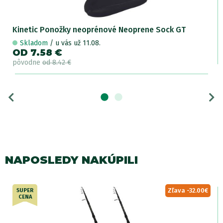
Kinetic Ponožky neoprénové Neoprene Sock GT
Skladom
/ u vás už 11.08.
OD 7.58 €
pôvodne
od 8.42 €
NAPOSLEDY NAKÚPILI
Zľava -32.00€
SUPER
CENA