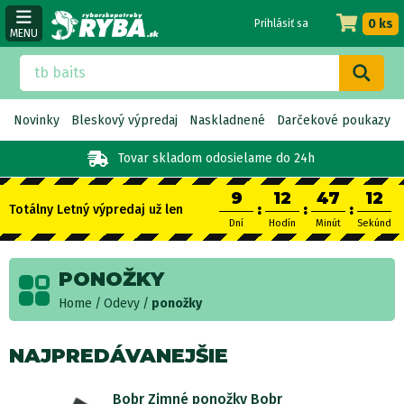
0 ks
Prihlásiť sa
MENU
Novinky
Bleskový výpredaj
Naskladnené
Darčekové poukazy
Tovar skladom
odosielame do 24h
9
12
47
12
:
:
:
Totálny Letný výpredaj už len
Dní
Hodín
Minút
Sekúnd
PONOŽKY
Home
Odevy
ponožky
NAJPREDÁVANEJŠIE
Bobr Zimné ponožky Bobr