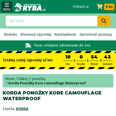
0 ks
Prihlásiť sa
MENU
Novinky
Bleskový výpredaj
Naskladnené
Darčekové poukazy
Tovar skladom
odosielame do 24h
10
0
54
42
:
:
:
Totálny Letný výpredaj už len
Dní
Hodín
Minút
Sekúnd
Home
Odevy
ponožky
Korda Ponožky Kore Camouflage Waterproof
KORDA PONOŽKY KORE CAMOUFLAGE
WATERPROOF
Značka:
KORDA