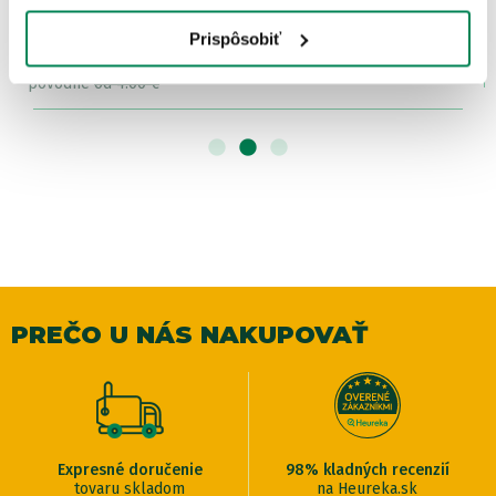
Korda Háčiky Basix Wide Gape Barbless 10ks
Prispôsobiť
Skladom
/ u vás už 11.08.
OD 3.60 €
pôvodne
od 4.00 €
PREČO U NÁS NAKUPOVAŤ
Expresné doručenie
98% kladných recenzií
tovaru skladom
na Heureka.sk