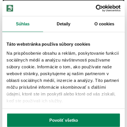
Súhlas
Detaily
O cookies
Táto webstránka používa súbory cookies
Na prispôsobenie obsahu a reklám, poskytovanie funkcií
ĎALŠIE PRODUKTY TEJ ISTEJ
sociálnych médií a analýzu návštevnosti používame
ZNAČKY
súbory cookie. Informácie o tom, ako používate naše
webové stránky, poskytujeme aj našim partnerom v
Akcia -10%
oblasti sociálnych médií, inzercie a analýzy. Títo partneri
môžu príslušné informácie skombinovať s ďalšími
4 varianty
údajmi, ktoré ste im poskytli alebo ktoré od vás získali,
keď ste používali ich služby.
Povoliť všetko