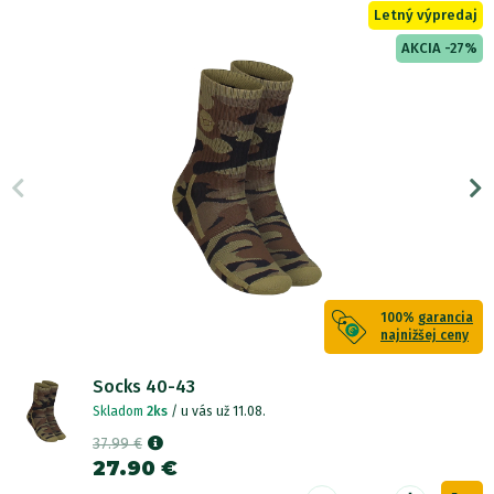
Letný výpredaj
AKCIA -27%
100%
garancia
najnižšej ceny
Socks 40-43
Skladom
2ks
/ u vás už 11.08.
37.99 €
27.90 €