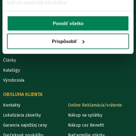
keď ste používali ich služby.
STRÁNKA
O nás
Povoliť všetko
Predajňa RYBA
Údaje firmy
Prispôsobiť
Obchodné podmienky
Články
Katalógy
Výrobcovia
OBSLUHA KLIENTA
Kontakty
Online Reklamácia/vrátenie
Lokalizácia zásielky
Nákup na splátky
Garancia najnižšej ceny
Nákup cez Benefit
Darčekové poukážky
Najčastejšie otázky