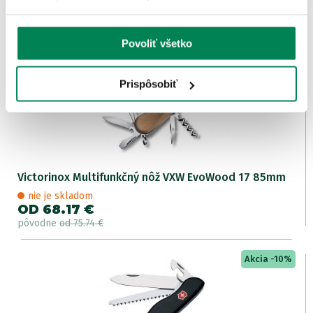
OD 38.47 €
pôvodne
od 52.58 €
Povoliť všetko
Zľava -7.57€
Prispôsobiť
Victorinox Multifunkčný nôž VXW EvoWood 17 85mm
nie je skladom
OD 68.17 €
pôvodne
od 75.74 €
Akcia -10%