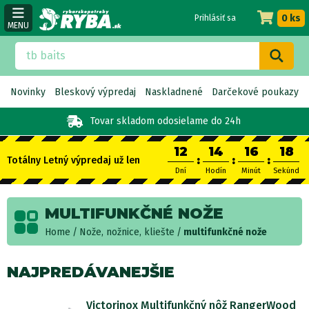
0 ks
Prihlásiť sa
MENU
Novinky
Bleskový výpredaj
Naskladnené
Darčekové poukazy
Tovar skladom
odosielame do 24h
12
14
16
18
:
:
:
Totálny Letný výpredaj už len
Dní
Hodín
Minút
Sekúnd
MULTIFUNKČNÉ NOŽE
Home
Nože, nožnice, kliešte
multifunkčné nože
NAJPREDÁVANEJŠIE
Victorinox Multifunkčný nôž RangerWood