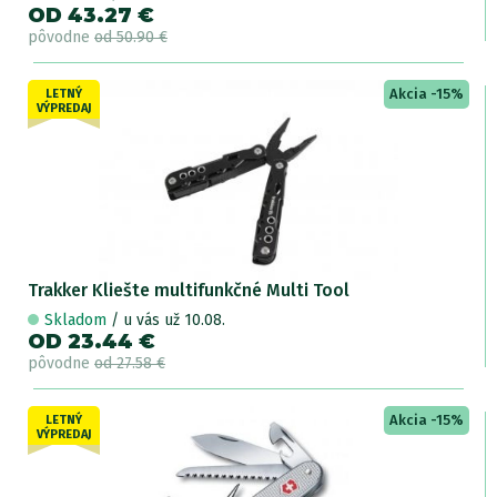
OD 43.27 €
pôvodne
od 50.90 €
Akcia -15%
LETNÝ
VÝPREDAJ
Trakker Kliešte multifunkčné Multi Tool
Skladom
/ u vás už 10.08.
OD 23.44 €
pôvodne
od 27.58 €
Akcia -15%
LETNÝ
VÝPREDAJ