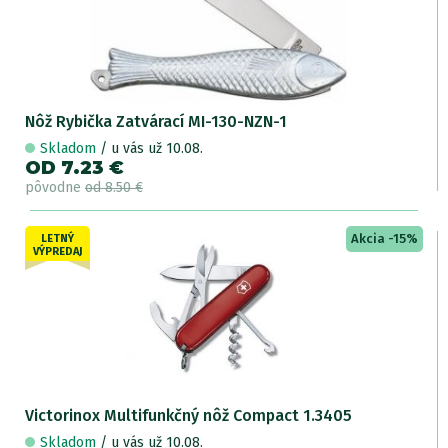
Nôž Rybička Zatvárací MI-130-NZN-1
Skladom
/ u vás už 10.08.
OD 7.23 €
pôvodne
od 8.50 €
Akcia -15%
LETNÝ
VÝPREDAJ
Victorinox Multifunkčný nôž Compact 1.3405
Skladom
/ u vás už 10.08.