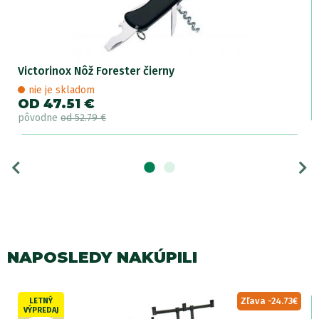
Victorinox Nôž Forester čierny
nie je skladom
OD 47.51 €
pôvodne
od 52.79 €
NAPOSLEDY NAKÚPILI
Zľava -24.73€
LETNÝ
VÝPREDAJ