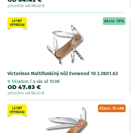
OD 84.42 €
pôvodne
od 99.32 €
Akcia -15%
LETNÝ
VÝPREDAJ
Victorinox Multifunkčný nôž Evowood 10 2.3801.63
Skladom
/ u vás už 10.08.
OD 47.83 €
pôvodne
od 56.27 €
Zľava -16.48€
LETNÝ
VÝPREDAJ