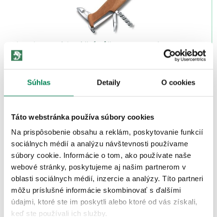
Victorinox Multifunkčný nôž RangerWood 55
0.9561.63
Skladom
/ u vás už 10.08.
OD 93.42 €
Súhlas
Detaily
O cookies
pôvodne
od 109.90 €
Akcia -27%
Táto webstránka používa súbory cookies
Na prispôsobenie obsahu a reklám, poskytovanie funkcií
sociálnych médií a analýzu návštevnosti používame
súbory cookie. Informácie o tom, ako používate naše
webové stránky, poskytujeme aj našim partnerom v
oblasti sociálnych médií, inzercie a analýzy. Títo partneri
môžu príslušné informácie skombinovať s ďalšími
Victorinox Nôž Trailmaster Desert
údajmi, ktoré ste im poskytli alebo ktoré od vás získali,
nie je skladom
keď ste používali ich služby.