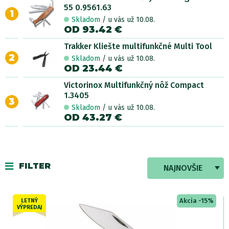
55 0.9561.63
1
Skladom
/ u vás už 10.08.
OD 93.42 €
Trakker Kliešte multifunkčné Multi Tool
2
Skladom
/ u vás už 10.08.
OD 23.44 €
Victorinox Multifunkčný nôž Compact
1.3405
3
Skladom
/ u vás už 10.08.
OD 43.27 €
FILTER
NAJNOVŠIE
Akcia -15%
LETNÝ
VÝPREDAJ