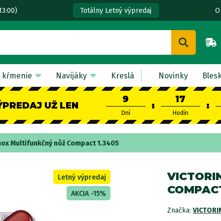
13:00)
O
Totálny Letný výpredaj
 kŕmenie
Navijáky
Kreslá
Novinky
Bles
9
17
ÝPREDAJ UŽ LEN
:
:
Dní
Hodín
nox Multifunkčný nôž Compact 1.3405
VICTORI
Letný výpredaj
COMPACT
AKCIA -15%
Značka:
VICTORI