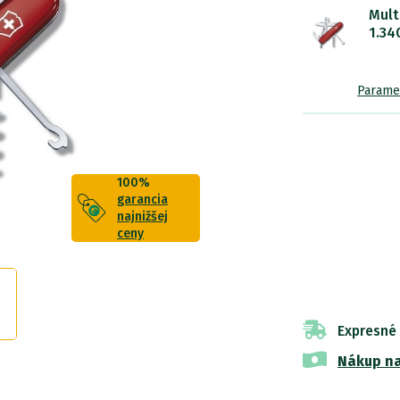
Mult
1.34
Parame
100%
garancia
najnižšej
ceny
Expresné
Nákup na