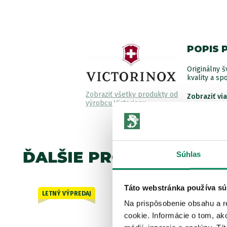
POPIS 
Originálny š
kvality a spo
Zobraziť všetky produkty od
Zobraziť vi
výrobcu Victorinox
ĎALŠIE PRODUKTY TEJ 
Súhlas
Táto webstránka používa sú
LETNÝ VÝPREDAJ
Akcia -15%
Na prispôsobenie obsahu a r
3 varianty
cookie. Informácie o tom, ak