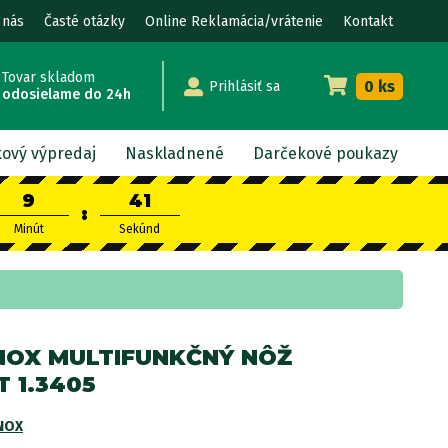
 nás
Časté otázky
Online Reklamácia/vrátenie
Kontakt
Tovar skladom
0 ks
Prihlásiť sa
odosielame do 24h
kový výpredaj
Naskladnené
Darčekové poukazy
9
40
:
Minút
Sekúnd
NOX MULTIFUNKČNÝ NÔŽ
 1.3405
NOX