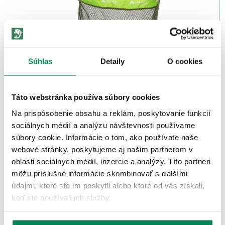
Súhlas
Detaily
O cookies
Mikado Podberáková hlavica Landing Net Head Soft
Mesh Foldable
Skladom
/ u vás už 10.08.
OD 18.70 €
Táto webstránka používa súbory cookies
pôvodne
od 22.00 €
Na prispôsobenie obsahu a reklám, poskytovanie funkcií
sociálnych médií a analýzu návštevnosti používame
Zľava -35.25€
LETNÝ
súbory cookie. Informácie o tom, ako používate naše
VÝPREDAJ
2 varianty
webové stránky, poskytujeme aj našim partnerom v
oblasti sociálnych médií, inzercie a analýzy. Títo partneri
môžu príslušné informácie skombinovať s ďalšími
údajmi, ktoré ste im poskytli alebo ktoré od vás získali,
keď ste používali ich služby.
Fencl Podberák MAX