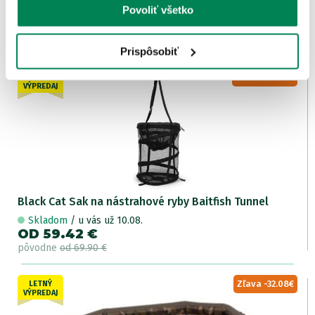
Povoliť všetko
Skladom
/ u vás už 10.08.
OD 186.15 €
pôvodne
od 219.00 €
Prispôsobiť
Zľava -10.48€
LETNÝ
VÝPREDAJ
Black Cat Sak na nástrahové ryby Baitfish Tunnel
Skladom
/ u vás už 10.08.
OD 59.42 €
pôvodne
od 69.90 €
Zľava -32.08€
LETNÝ
VÝPREDAJ