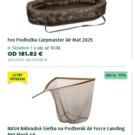
Fox Podložka Carpmaster Air Mat 2025
Skladom
/ u vás už 10.08.
OD 181.82 €
pôvodne
od 213.90 €
Akcia -15%
LETNÝ
VÝPREDAJ
NASH Náhradná Sieťka na Podberák Air Force Landing
Net Mesh 46