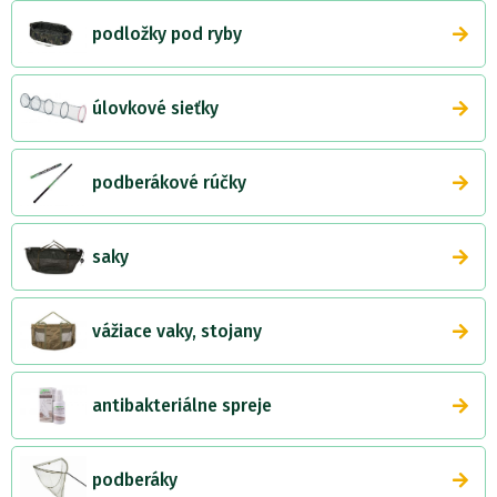
podložky pod ryby
úlovkové sieťky
podberákové rúčky
saky
vážiace vaky, stojany
antibakteriálne spreje
podberáky