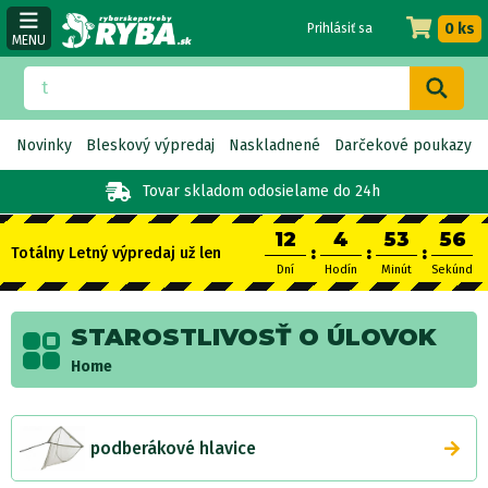
0 ks
Prihlásiť sa
MENU
Novinky
Bleskový výpredaj
Naskladnené
Darčekové poukazy
Tovar skladom
odosielame do 24h
12
4
53
55
:
:
:
Totálny Letný výpredaj už len
Dní
Hodín
Minút
Sekúnd
STAROSTLIVOSŤ O ÚLOVOK
Home
podberákové hlavice