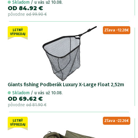
Skladom
/ u vás už 10.08.
OD 84.92 €
pôvodne
od 99.90 €
Zľava -12.28€
LETNÝ
VÝPREDAJ
Giants fishing Podberák Luxury X-Large Float 2,52m
Skladom
/ u vás už 10.08.
OD 69.62 €
pôvodne
od 81.90 €
Zľava -22.26€
LETNÝ
VÝPREDAJ