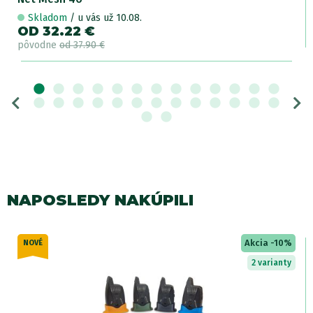
Skladom
/ u vás už 10.08.
OD 32.22 €
pôvodne
od 37.90 €
NAPOSLEDY NAKÚPILI
Akcia -10%
NOVÉ
2 varianty