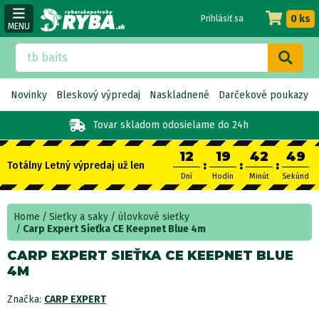
0 ks
Prihlásiť sa
MENU
Novinky
Bleskový výpredaj
Naskladnené
Darčekové poukazy
Tovar skladom
odosielame do 24h
12
19
42
49
:
:
:
Totálny Letný výpredaj už len
Dní
Hodín
Minút
Sekúnd
Home
Sieťky a saky
úlovkové sieťky
Carp Expert Sieťka CE Keepnet Blue 4m
CARP EXPERT SIEŤKA CE KEEPNET BLUE
4M
Značka:
CARP EXPERT