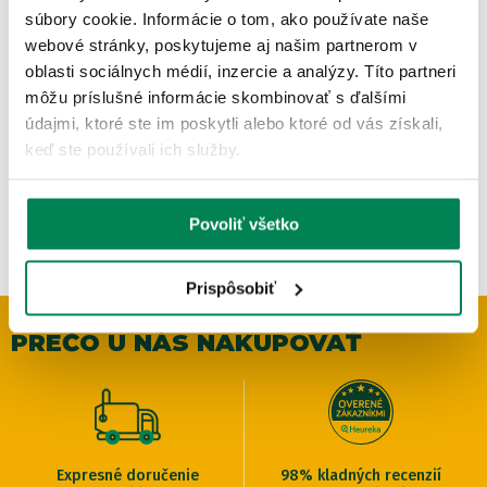
súbory cookie. Informácie o tom, ako používate naše
webové stránky, poskytujeme aj našim partnerom v
Expert Forma na vytláčanie kŕmnych gulôčok
Carp Exp
oblasti sociálnych médií, inzercie a analýzy. Títo partneri
ladom
/ u vás už 07.08.
Sklad
4.57 €
OD 2.
môžu príslušné informácie skombinovať s ďalšími
dne
od 8.75 €
pôvodne
údajmi, ktoré ste im poskytli alebo ktoré od vás získali,
keď ste používali ich služby.
Povoliť všetko
Prispôsobiť
PREČO U NÁS NAKUPOVAŤ
Expresné doručenie
98% kladných recenzií