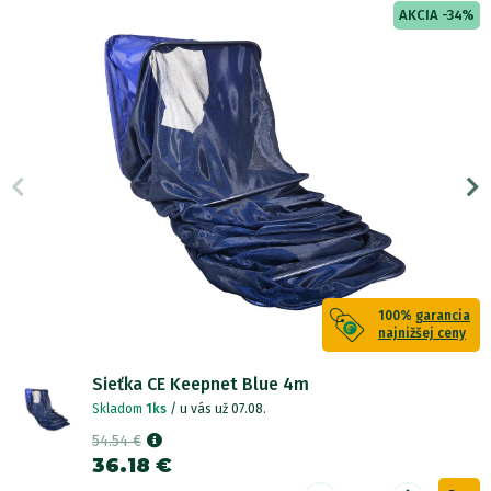
AKCIA -34%
100%
garancia
najnižšej ceny
Sieťka CE Keepnet Blue 4m
Skladom
1ks
/ u vás už 07.08.
54.54 €
36.18 €