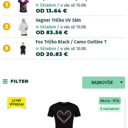
1
Skladom
/ u vás už 10.08.
OD 13.64 €
Vagner Tričko UV Skin
2
Skladom
/ u vás už 10.08.
OD 83.56 €
Fox Tričko Black / Camo Outline T
3
Skladom
/ u vás už 10.08.
OD 20.83 €
FILTER
NAJNOVŠIE
Akcia -15%
LETNÝ
VÝPREDAJ
5 variantov