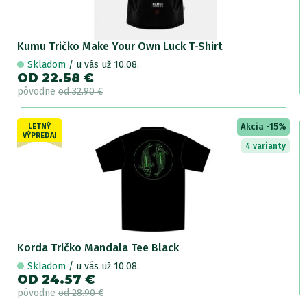
Kumu Tričko Make Your Own Luck T-Shirt
Skladom
/ u vás už 10.08.
OD 22.58 €
pôvodne
od 32.90 €
Akcia -15%
LETNÝ
VÝPREDAJ
4 varianty
Korda Tričko Mandala Tee Black
Skladom
/ u vás už 10.08.
OD 24.57 €
pôvodne
od 28.90 €