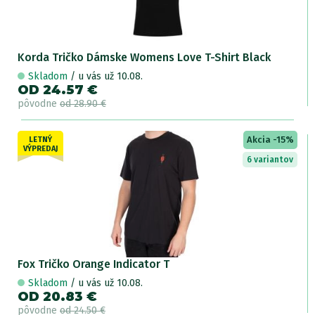
Korda Tričko Dámske Womens Love T-Shirt Black
Skladom
/ u vás už 10.08.
OD 24.57 €
pôvodne
od 28.90 €
Akcia -15%
LETNÝ
VÝPREDAJ
6 variantov
Fox Tričko Orange Indicator T
Skladom
/ u vás už 10.08.
OD 20.83 €
pôvodne
od 24.50 €