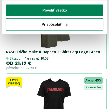
Akcia -15%
LETNÝ
Povoliť všetko
VÝPREDAJ
5 variantov
Prispôsobiť
NASH Tričko Make It Happen T-Shirt Carp Logo Green
Skladom
/ u vás už 10.08.
OD 21.17 €
pôvodne
od 24.90 €
Akcia -15%
LETNÝ
VÝPREDAJ
5 variantov