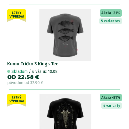
Akcia -31%
LETNÝ
VÝPREDAJ
5 variantov
Kumu Tričko 3 Kings Tee
Skladom
/ u vás už 10.08.
OD 22.58 €
pôvodne
od 32.90 €
Akcia -31%
LETNÝ
VÝPREDAJ
4 varianty