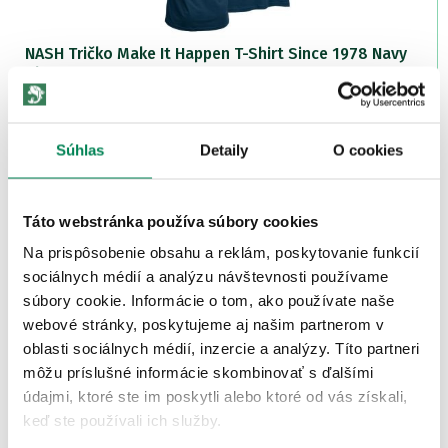
NASH Tričko Make It Happen T-Shirt Since 1978 Navy
Blue
Skladom
/ u vás už 10.08.
OD 21.17 €
pôvodne
od 24.90 €
Súhlas
Detaily
O cookies
Akcia -15%
LETNÝ
VÝPREDAJ
Táto webstránka používa súbory cookies
5 variantov
Na prispôsobenie obsahu a reklám, poskytovanie funkcií
sociálnych médií a analýzu návštevnosti používame
súbory cookie. Informácie o tom, ako používate naše
webové stránky, poskytujeme aj našim partnerom v
oblasti sociálnych médií, inzercie a analýzy. Títo partneri
NASH Tričko Make It Happen T-Shirt Carp Logo Ecru
môžu príslušné informácie skombinovať s ďalšími
Skladom
/ u vás už 10.08.
údajmi, ktoré ste im poskytli alebo ktoré od vás získali,
OD 21.17 €
keď ste používali ich služby.
pôvodne
od 24.90 €