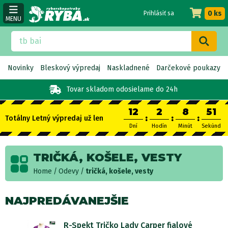
0 ks
Prihlásiť sa
MENU
Novinky
Bleskový výpredaj
Naskladnené
Darčekové poukazy
Tovar skladom
odosielame do 24h
12
2
8
50
:
:
:
Totálny Letný výpredaj už len
Dní
Hodín
Minút
Sekúnd
TRIČKÁ, KOŠELE, VESTY
Home
Odevy
tričká, košele, vesty
NAJPREDÁVANEJŠIE
R-Spekt Tričko Lady Carper fialové