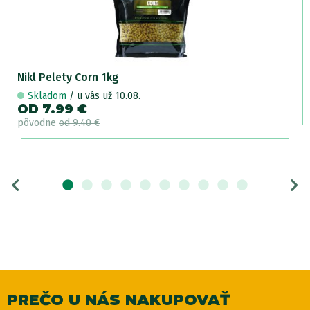
Nikl Pelety Corn 1kg
Skladom
/ u vás už 10.08.
OD 7.99 €
pôvodne
od 9.40 €
PREČO U NÁS NAKUPOVAŤ