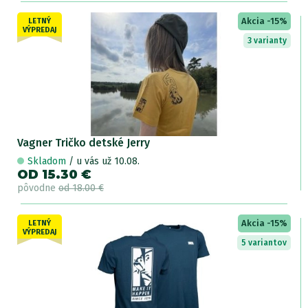
Akcia -15%
LETNÝ
VÝPREDAJ
3 varianty
Vagner Tričko detské Jerry
Skladom
/ u vás už 10.08.
OD 15.30 €
pôvodne
od 18.00 €
Akcia -15%
LETNÝ
VÝPREDAJ
5 variantov