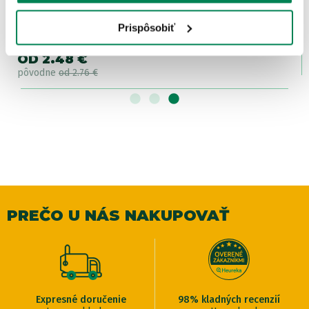
Mivardi Formička Method Feeder veľ.L
Prispôsobiť
Skladom
/ u vás už 12.08.
OD 2.48 €
pôvodne
od 2.76 €
PREČO U NÁS NAKUPOVAŤ
Expresné doručenie
98% kladných recenzií