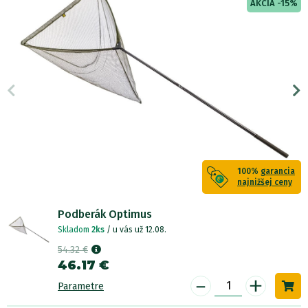
AKCIA -15%
100%
garancia
najnižšej ceny
Podberák Optimus
Skladom
2ks
/ u vás už 12.08.
54.32 €
46.17 €
-
+
Parametre