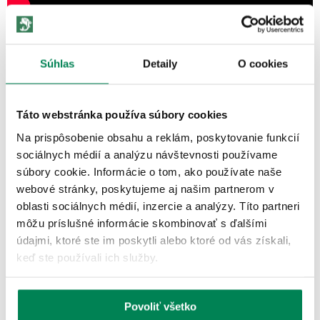
RECENZIE
Súhlas
Detaily
O cookies
Hodnotené
30.03.2026
Skvelé prevedenie
Táto webstránka používa súbory cookies
Na prispôsobenie obsahu a reklám, poskytovanie funkcií
sociálnych médií a analýzu návštevnosti používame
ĎALŠIE PRODUKTY TEJ ISTEJ
súbory cookie. Informácie o tom, ako používate naše
ZNAČKY
webové stránky, poskytujeme aj našim partnerom v
oblasti sociálnych médií, inzercie a analýzy. Títo partneri
môžu príslušné informácie skombinovať s ďalšími
Akcia -10%
údajmi, ktoré ste im poskytli alebo ktoré od vás získali,
keď ste používali ich služby.
Povoliť všetko