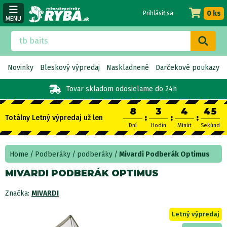
0 ks
Prihlásiť sa
MENU
Novinky
Bleskový výpredaj
Naskladnené
Darčekové poukazy
Tovar skladom
odosielame do 24h
8
3
4
44
:
:
:
Totálny Letný výpredaj už len
Dní
Hodín
Minút
Sekúnd
Home
Podberáky
podberáky
Mivardi Podberák Optimus
MIVARDI PODBERÁK OPTIMUS
Značka:
MIVARDI
Letný výpredaj