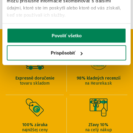
môžu príslušné informácie skombinovať s ďalšími
údajmi, ktoré ste im poskytli alebo ktoré od vás získali,
keď ste používali ich služby.
Povoliť všetko
PREČO U NÁS NAKUPOVAŤ
Prispôsobiť
Expresné doručenie
98% kladných recenzií
tovaru skladom
na Heureka.sk
100% záruka
Zľavy 10%
najnižšej ceny
na celý nákup