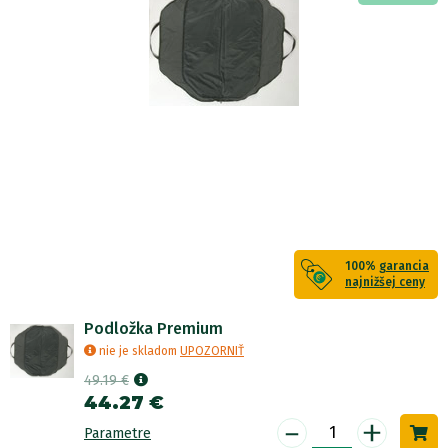
100%
garancia
najnižšej ceny
Podložka Premium
nie je skladom
UPOZORNIŤ
49.19 €
44.27 €
-
+
Parametre