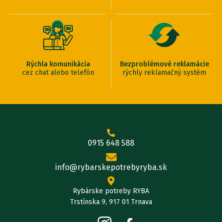
Rýchla komunikácia
Bezproblémové reklamácie
cez chat alebo telefón
rýchly reklamačný systém
0915 648 588
info@rybarskepotrebyryba.sk
Rybárske potreby RYBA
Trstínska 9, 917 01 Trnava