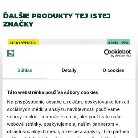
ĎALŠIE PRODUKTY TEJ ISTEJ
ZNAČKY
Akcia -15%
LETNÝ VÝPREDAJ
4 varianty
Súhlas
Detaily
O cookies
Táto webstránka používa súbory cookies
Mivardi Pelety Method 750g
Na prispôsobenie obsahu a reklám, poskytovanie funkcií
Skladom
/ u vás už 10.08.
sociálnych médií a analýzu návštevnosti používame
OD 4.68 €
súbory cookie. Informácie o tom, ako používate naše
pôvodne
od 5.50 €
webové stránky, poskytujeme aj našim partnerom v
oblasti sociálnych médií, inzercie a analýzy. Títo partneri