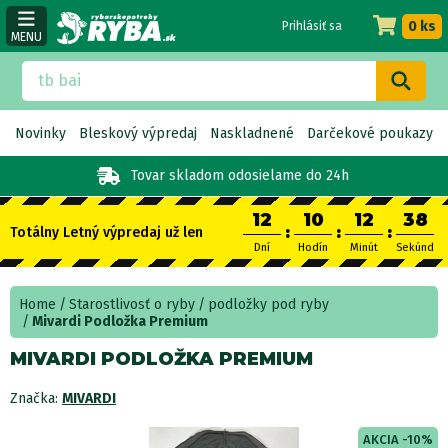
0 ks
Prihlásiť sa
MENU
Novinky
Bleskový výpredaj
Naskladnené
Darčekové poukazy
Tovar skladom
odosielame do 24h
12
10
12
37
:
:
:
Totálny Letný výpredaj už len
Dní
Hodín
Minút
Sekúnd
Home
Starostlivosť o ryby
podložky pod ryby
Mivardi Podložka Premium
MIVARDI PODLOŽKA PREMIUM
Značka:
MIVARDI
AKCIA -10%