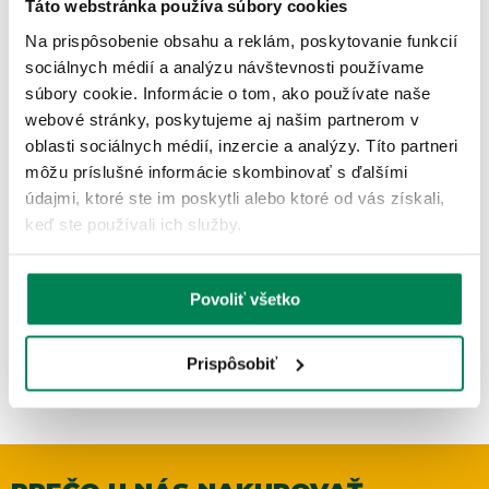
Táto webstránka používa súbory cookies
Na prispôsobenie obsahu a reklám, poskytovanie funkcií
sociálnych médií a analýzu návštevnosti používame
súbory cookie. Informácie o tom, ako používate naše
webové stránky, poskytujeme aj našim partnerom v
oblasti sociálnych médií, inzercie a analýzy. Títo partneri
môžu príslušné informácie skombinovať s ďalšími
Victorinox Multifunkčný nôž Compact 1.3405
údajmi, ktoré ste im poskytli alebo ktoré od vás získali,
Skladom
/ u vás už 10.08.
OD 43.27 €
keď ste používali ich služby.
pôvodne
od 50.90 €
Povoliť všetko
Prispôsobiť