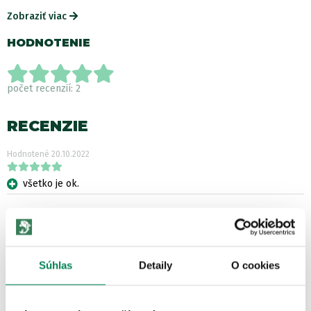
Zobraziť viac
HODNOTENIE
počet recenzií: 2
RECENZIE
Hodnotené
20.10.2022
všetko je ok.
ĎALŠIE PRODUKTY TEJ ISTEJ
ZNAČKY
Súhlas
Detaily
O cookies
Akcia -15%
LETNÝ VÝPREDAJ