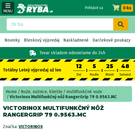
0 ks
Prihlásiť sa
MENU
Novinky
Bleskový výpredaj
Naskladnené
Darčekové poukazy
Tovar skladom
odosielame do 24h
12
5
25
48
:
:
:
Totálny Letný výpredaj už len
Dní
Hodín
Minút
Sekúnd
Home
Nože, nožnice, kliešte
multifunkčné nože
Victorinox Multifunkčný nôž RangerGrip 79 0.9563.MC
VICTORINOX MULTIFUNKČNÝ NÔŽ
RANGERGRIP 79 0.9563.MC
Značka:
VICTORINOX