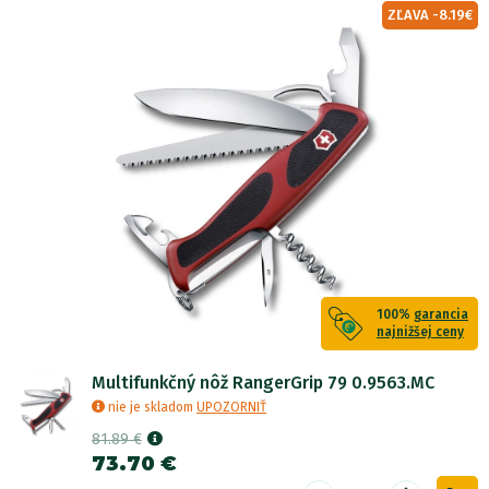
ZĽAVA -8.19€
100%
garancia
najnižšej ceny
Multifunkčný nôž RangerGrip 79 0.9563.MC
nie je skladom
UPOZORNIŤ
81.89 €
73.70 €