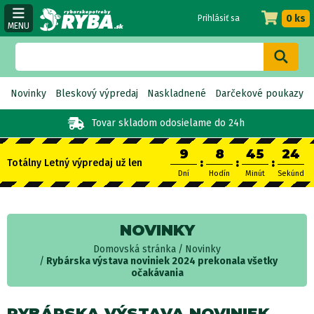
0 ks
Prihlásiť sa
MENU
Novinky
Bleskový výpredaj
Naskladnené
Darčekové poukazy
Tovar skladom
odosielame do 24h
9
8
45
24
:
:
:
Totálny Letný výpredaj už len
Dní
Hodín
Minút
Sekúnd
NOVINKY
Domovská stránka
Novinky
Rybárska výstava noviniek 2024 prekonala všetky
očakávania
RYBÁRSKA VÝSTAVA NOVINIEK