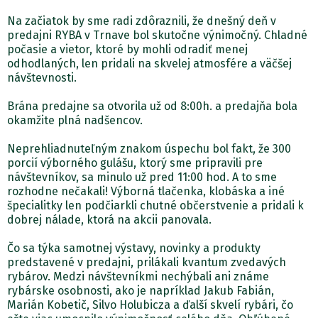
Na začiatok by sme radi zdôraznili, že dnešný deň v
predajni RYBA v Trnave bol skutočne výnimočný. Chladné
počasie a vietor, ktoré by mohli odradiť menej
odhodlaných, len pridali na skvelej atmosfére a väčšej
návštevnosti.
Brána predajne sa otvorila už od 8:00h. a predajňa bola
okamžite plná nadšencov.
Neprehliadnuteľným znakom úspechu bol fakt, že 300
porcií výborného gulášu, ktorý sme pripravili pre
návštevníkov, sa minulo už pred 11:00 hod. A to sme
rozhodne nečakali! Výborná tlačenka, klobáska a iné
špecialitky len podčiarkli chutné občerstvenie a pridali k
dobrej nálade, ktorá na akcii panovala.
Čo sa týka samotnej výstavy, novinky a produkty
predstavené v predajni, prilákali kvantum zvedavých
rybárov. Medzi návštevníkmi nechýbali ani známe
rybárske osobnosti, ako je napríklad Jakub Fabián,
Marián Kobetič, Silvo Holubicza a ďalší skvelí rybári, čo