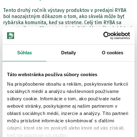
Tento druhý ročník výstavy produktov v predajni RYBA
bol naozajstným dôkazom o tom, ako skvelá môže byť
rybárska komunita, keď sa stretne. Celý tím RYBA sa
nezastavil a snažil sa o to, aby každý zákazník odchádzal
spokojný a plný nových informácií.
Na záver by sme sa chceli poďakovať všetkým
Súhlas
Detaily
O cookies
zamestnancom, zákazníkom a vystavovateľom za úžasnú
akciu a spoluprácu. Vaša podpora robí z rybárskej výstavy
v predajni RYBA naozaj nezabudnuteľný zážitok.
Táto webstránka používa súbory cookies
A nezabudnite si pozrieť fotky z akcie v našej galérii, za
ktoré ďakujeme Majkovi.
Na prispôsobenie obsahu a reklám, poskytovanie funkcií
sociálnych médií a analýzu návštevnosti používame
Vaše pozitívne ohlasy na Facebooku sú pre nás tou
súbory cookie. Informácie o tom, ako používate naše
najlepšou odmenou!
webové stránky, poskytujeme aj našim partnerom v
oblasti sociálnych médií, inzercie a analýzy. Títo partneri
Ešte raz ďakujeme a vidíme sa znova o rok pri 3. ročníku
výstavy v RYBE. Ahoj!
môžu príslušné informácie skombinovať s ďalšími
údajmi, ktoré ste im poskytli alebo ktoré od vás získali,
keď ste používali ich služby.