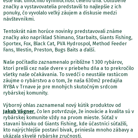
ešte viac umocnilo výnimočnosť celého dňa. Obľúbené
značky a vystavovatelia predstavili to najlepšie z ich
ponuky, čo vyvolalo veľký záujem a diskusie medzi
návštevníkmi.
Tentokrát nám horúce novinky predstavovali známe
značky ako napríklad Shimano, Starbaits, Giants Fishing,
Sportex, Fox, Black Cat, PVA Hydrospol, Method Feeder
Fans, Westin, Preston, Bugs Baits a ďalší.
Naše počítadlo zaznamenalo približne 1 300 rybárov,
ktorí prešli cez naše dvere v priebehu dňa a to prekročilo
všetky naše očakávania. To svedčí o neustále rastúcom
záujme o rybárstvo a o tom, že naša 630m2 predajňa
RYBA v Trnave je pre mnohých skutočným srdcom
rybárskej komunity.
Výborný ohlas zaznamenal nový kútik produktov od
Jakub Vágner
, čo len potvrdzuje, že inovácie a kvalita sú v
rybárskej komunite vždy na prvom mieste. Súťaž v
stavaní bivaku od Giants Fishing, kde účastníci súťažili,
kto najrýchlejšie postaví bivak, priniesla mnoho zábavy a
ukázala skvelé rybárske zručnosti.