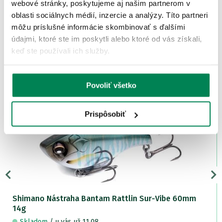
webové stránky, poskytujeme aj našim partnerom v
oblasti sociálnych médií, inzercie a analýzy. Títo partneri
môžu príslušné informácie skombinovať s ďalšími
údajmi, ktoré ste im poskytli alebo ktoré od vás získali,
keď ste používali ich služby.
ĎALŠIE PRODUKTY TEJ ISTEJ
ZNAČKY
Povoliť všetko
Akcia -15%
LETNÝ VÝPREDAJ
Prispôsobiť
7 variantov
Shimano Nástraha Bantam Rattlin Sur-Vibe 60mm
14g
Skladom
/ u vás už 11.08.