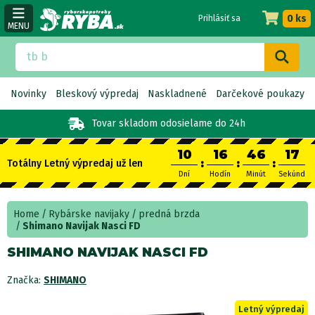
0 ks
Prihlásiť sa
MENU
Novinky
Bleskový výpredaj
Naskladnené
Darčekové poukazy
Tovar skladom
odosielame do 24h
10
16
46
17
:
:
:
Totálny Letný výpredaj už len
Dní
Hodín
Minút
Sekúnd
Home
Rybárske navijaky
predná brzda
Shimano Navijak Nasci FD
SHIMANO NAVIJAK NASCI FD
Značka:
SHIMANO
Letný výpredaj