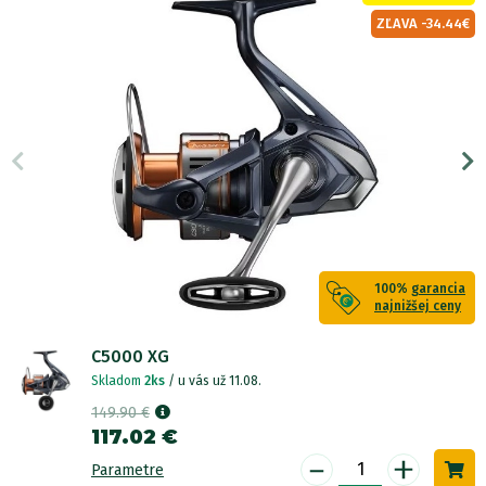
ZĽAVA -34.44€
100%
garancia
najnižšej ceny
C5000 XG
Skladom
2ks
/ u vás už 11.08.
149.90 €
117.02 €
-
+
Parametre