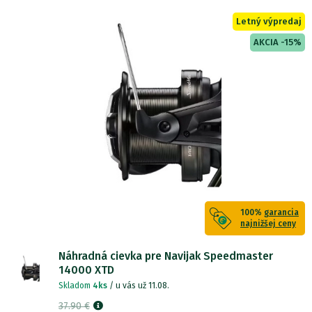
Letný výpredaj
AKCIA -15%
100%
garancia
najnižšej ceny
Náhradná cievka pre Navijak Speedmaster
14000 XTD
Skladom
4ks
/ u vás už 11.08.
37.90 €