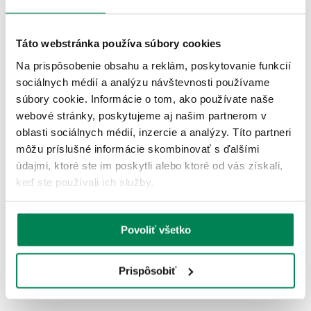
ĎALŠIE PRODUKTY TEJ ISTEJ
ZNAČKY
Táto webstránka používa súbory cookies
Na prispôsobenie obsahu a reklám, poskytovanie funkcií
Zľava -190.00€
sociálnych médií a analýzu návštevnosti používame
súbory cookie. Informácie o tom, ako používate naše
2 varianty
webové stránky, poskytujeme aj našim partnerom v
oblasti sociálnych médií, inzercie a analýzy. Títo partneri
môžu príslušné informácie skombinovať s ďalšími
údajmi, ktoré ste im poskytli alebo ktoré od vás získali,
keď ste používali ich služby.
Shimano Navijak Exsence B
Skladom
/ u vás už 11.08.
Povoliť všetko
OD 449.90 €
pôvodne
od 639.90 €
Prispôsobiť