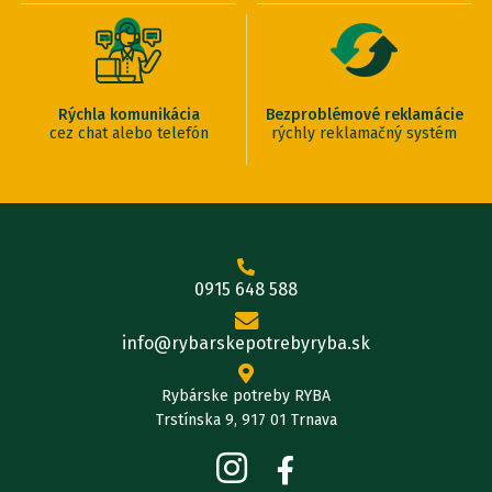
Rýchla komunikácia
Bezproblémové reklamácie
cez chat alebo telefón
rýchly reklamačný systém
0915 648 588
info@rybarskepotrebyryba.sk
Rybárske potreby RYBA
Trstínska 9, 917 01 Trnava