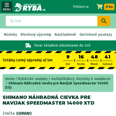
0 ks
Prihlásiť sa
MENU
Novinky
Bleskový výpredaj
Naskladnené
Darčekové poukazy
Tovar skladom
odosielame do 24h
9
16
48
41
:
:
:
Totálny Letný výpredaj už len
Dní
Hodín
Minút
Sekúnd
Home
Rybárske navijaky
multiplikátory, doplnky k navijakom
Shimano Náhradná cievka pre Navijak Speedmaster 14000
XTD
SHIMANO NÁHRADNÁ CIEVKA PRE
NAVIJAK SPEEDMASTER 14000 XTD
Značka:
SHIMANO