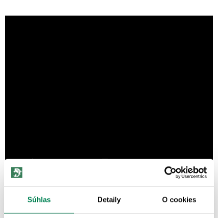
Súhlas
Detaily
O cookies
ĎALŠIE PRODUKTY TEJ ISTEJ
ZNAČKY