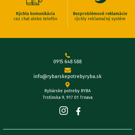
Rýchla komunikácia
Bezproblémové reklamácie
cez chat alebo telefón
rýchly reklamačný systém
0915 648 588
info@rybarskepotrebyryba.sk
Rybárske potreby RYBA
Trstínska 9, 917 01 Trnava