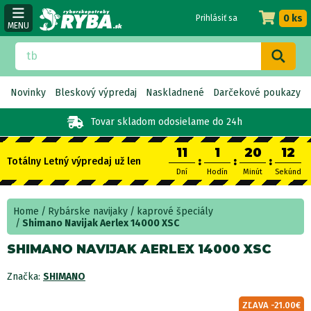
0 ks
Prihlásiť sa
MENU
Novinky
Bleskový výpredaj
Naskladnené
Darčekové poukazy
Tovar skladom
odosielame do 24h
11
1
20
12
:
:
:
Totálny Letný výpredaj už len
Dní
Hodín
Minút
Sekúnd
Home
Rybárske navijaky
kaprové špeciály
Shimano Navijak Aerlex 14000 XSC
SHIMANO NAVIJAK AERLEX 14000 XSC
Značka:
SHIMANO
ZĽAVA -21.00€