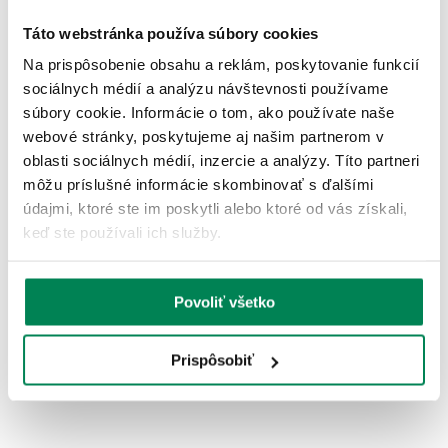
Táto webstránka používa súbory cookies
Akcia -15%
LETNÝ VÝPREDAJ
Na prispôsobenie obsahu a reklám, poskytovanie funkcií
9 variantov
sociálnych médií a analýzu návštevnosti používame
súbory cookie. Informácie o tom, ako používate naše
webové stránky, poskytujeme aj našim partnerom v
oblasti sociálnych médií, inzercie a analýzy. Títo partneri
môžu príslušné informácie skombinovať s ďalšími
údajmi, ktoré ste im poskytli alebo ktoré od vás získali,
Shimano Šnúra Kairiki Green
keď ste používali ich služby.
Skladom
/ u vás už 11.08.
OD 17.33 €
pôvodne
od 20.39 €
Povoliť všetko
Prispôsobiť