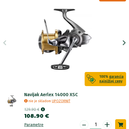
100%
garancia
najnižšej ceny
Navijak Aerlex 14000 XSC
nie je skladom
UPOZORNIŤ
129.90 €
108.90 €
-
+
Parametre