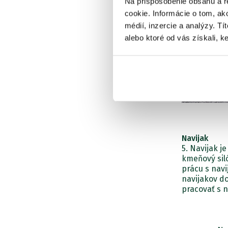
Na prispôsobenie obsahu a r
cookie. Informácie o tom, ak
médií, inzercie a analýzy. Tí
alebo ktoré od vás získali, ke
Navijak
5. Navijak j
kmeňový siló
prácu s nav
navijakov do
pracovať s 