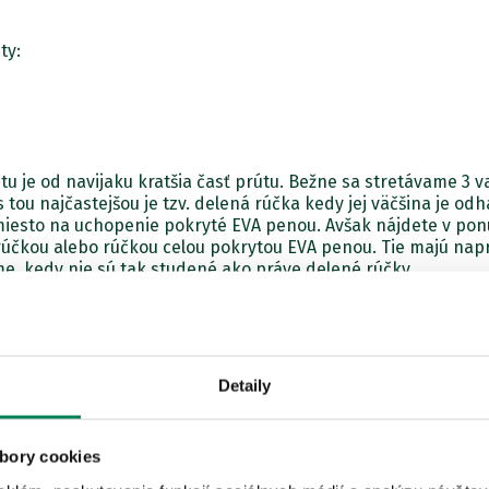
ty:
tu je od navijaku kratšia časť prútu. Bežne sa stretávame 3 v
 tou najčastejšou je tzv. delená rúčka kedy jej väčšina je od
 miesto na uchopenie pokryté EVA penou. Avšak nájdete v pon
rúčkou alebo rúčkou celou pokrytou EVA penou. Tie majú nap
e, kedy nie sú tak studené ako práve delené rúčky.
Detaily
bory cookies