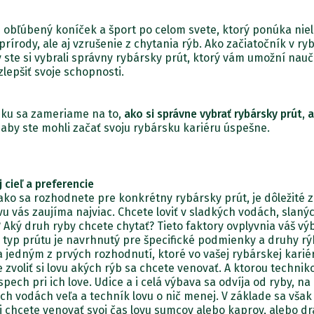
 obľúbený koníček a šport po celom svete, ktorý ponúka niel
prírody, ale aj vzrušenie z chytania rýb. Ako začiatočník v ry
y ste si vybrali správny rybársky prút, ktorý vám umožní nauč
lepšiť svoje schopnosti.
nku sa zameriame na to,
ako si správne vybrať rybársky prút, 
, aby ste mohli začať svoju rybársku kariéru úspešne.
j cieľ a preferencie
ako sa rozhodnete pre konkrétny rybársky prút, je dôležité zi
u vás zaujíma najviac. Chcete loviť v sladkých vodách, slaný
 Aký druh ryby chcete chytať? Tieto faktory ovplyvnia váš vý
 typ prútu je navrhnutý pre špecifické podmienky a druhy rý
 jedným z prvých rozhodnutí, ktoré vo vašej rybárskej karié
e zvoliť si lovu akých rýb sa chcete venovať. A ktorou techni
pech pri ich love. Udice a i celá výbava sa odvíja od ryby, na k
ich vodách veľa a techník lovu o nič menej. V základe sa však
i chcete venovať svoj čas lovu sumcov alebo kaprov, alebo d