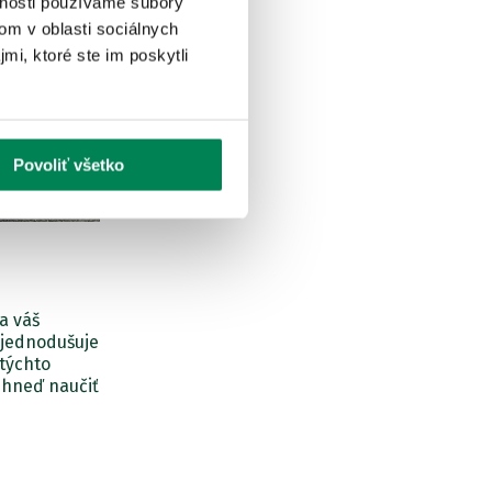
vnosti používame súbory
om v oblasti sociálnych
mi, ktoré ste im poskytli
Povoliť všetko
a váš
zjednodušuje
týchto
a hneď naučiť