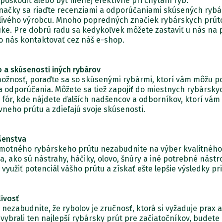
poškodiť alebo byť menej efektívne pri chytaní rýb.
značky sa riaďte recenziami a odporúčaniami skúsených rybár
hlivého výrobcu. Mnoho popredných značiek rybárskych prúto
uke. Pre dobrú radu sa kedykoľvek môžete zastaviť u nás na 
o nás kontaktovať cez náš e-shop.
 a skúsenosti iných rybárov
možnosť, poraďte sa so skúsenými rybármi, ktorí vám môžu p
a odporúčania. Môžete sa tiež zapojiť do miestnych rybársky
e fór, kde nájdete ďalších nadšencov a odborníkov, ktorí vám
neho prútu a zdieľajú svoje skúsenosti.
šenstva
motného rybárskeho prútu nezabudnite na výber kvalitného
a, ako sú nástrahy, háčiky, olovo, šnúry a iné potrebné nástr
využiť potenciál vášho prútu a získať ešte lepšie výsledky pri
livosť
 nezabudnite, že rybolov je zručnosť, ktorá si vyžaduje prax a
i vybrali ten najlepší rybársky prút pre začiatočníkov, budete