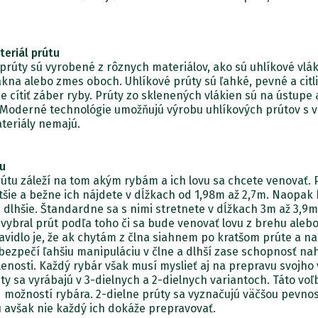
teriál prútu
prúty sú vyrobené z rôznych materiálov, ako sú uhlíkové vlá
kna alebo zmes oboch. Uhlíkové prúty sú ľahké, pevné a citl
e cítiť záber ryby. Prúty zo sklenených vlákien sú na ústupe 
 Moderné technológie umožňujú výrobu uhlíkových prútov s v
teriály nemajú.
tu
rútu záleží na tom akým rybám a ich lovu sa chcete venovať. 
tšie a bežne ich nájdete v dĺžkach od 1,98m až 2,7m. Naopak
 dlhšie. Štandardne sa s nimi stretnete v dĺžkach 3m až 3,9m.
 vybral prút podľa toho či sa bude venovať lovu z brehu alebo
vidlo je, že ak chytám z člna siahnem po kratšom prúte a na
bezpečí ľahšiu manipuláciu v člne a dlhší zase schopnosť na
lenosti. Každý rybár však musí myslieť aj na prepravu svojho
y sa vyrábajú v 3-dielnych a 2-dielnych variantoch. Táto voľ
 možností rybára. 2-dielne prúty sa vyznačujú väčšou pevnos
u avšak nie každý ich dokáže prepravovať.