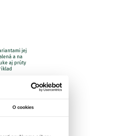
ariantami jej
halená a na
uke aj prúty
ríklad
O cookies