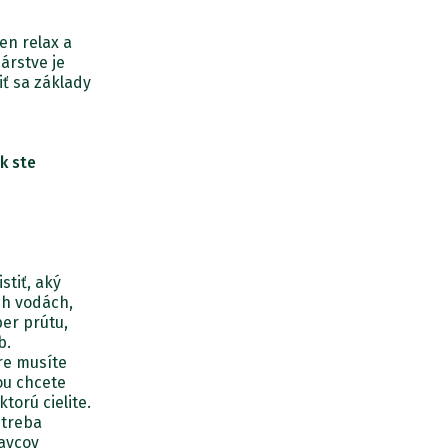
en relax a
bárstve je
iť sa základy
ak ste
stiť, aký
ch vodách,
ber prútu,
b.
re musíte
kou chcete
torú cielite.
 treba
ravcov