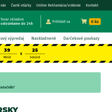
 nás
Časté otázky
Online Reklamácia/vrátenie
Kontakt
Tovar skladom
0 ks
Prihlásiť sa
odosielame do 24h
kový výpredaj
Naskladnené
Darčekové poukazy
39
24
:
Minút
Sekúnd
iatočník?
RSKY