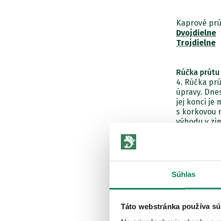
Kaprové prú
Dvojdielne
Trojdielne
Rúčka prútu
4. Rúčka prú
úpravy. Dnes
jej konci je
s korkovou 
výhodu v zim
Súhlas
Táto webstránka používa sú