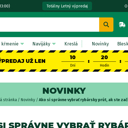
13:00)
O
Totálny Letný výpredaj
 kŕmenie
Navijáky
Kreslá
Novinky
Bles
10
20
ÝPREDAJ UŽ LEN
:
:
Dní
Hodín
NOVINKY
 stránka
Novinky
Ako si správne vybrať rybársky prút, ak ste zač
SI SPRÁVNE VYBRAŤ RYBÁ