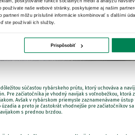
eklám, poskytovanie funkcií sociálnych médií a analýzu návšte
o používate naše webové stránky, poskytujeme aj našim partner
to partneri môžu príslušné informácie skombinovať s ďalšími údaj
ď ste používali ich služby.
Prispôsobiť
e dôležitou súčasťou rybárskeho prútu, ktorý uchováva a navíj
n. Pre začiatočníka je vhodný navijak s voľnobežkou, ktorá 
ijakom. Avšak v rybárskom priemysle zaznamenávame ústup 
 úzadia a preto je častokrát vhodnejšie pre začiatočníkov s
navijakom s prednou brzdou.