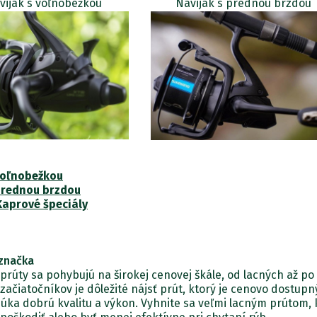
vijak s voľnobežkou
Navijak s prednou brzdou
voľnobežkou
prednou brzdou
Kaprové špeciály
značka
prúty sa pohybujú na širokej cenovej škále, od lacných až po
začiatočníkov je dôležité nájsť prút, ktorý je cenovo dostupný
úka dobrú kvalitu a výkon. Vyhnite sa veľmi lacným prútom, 