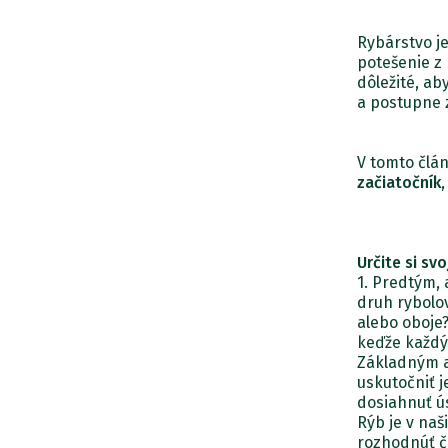
Rybárstvo je
potešenie z 
dôležité, ab
a postupne z
V tomto člá
začiatočník
Určite si svo
1. Predtým, 
druh rybolov
alebo oboje?
keďže každý
Základným a
uskutočniť j
dosiahnuť ús
Rýb je v naš
rozhodnúť č