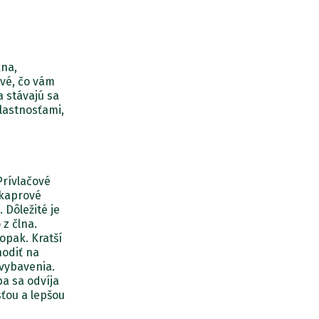
kna,
ivé, čo vám
a stávajú sa
lastnosťami,
Prívlačové
 kaprové
 Dôležité je
 z člna.
opak. Kratší
hodiť na
 vybavenia.
ba sa odvíja
ťou a lepšou