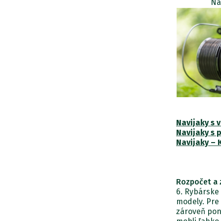
Na
Navijaky s 
Navijaky s 
Navijaky – 
Rozpočet a 
6. Rybárske 
modely. Pre 
zároveň pon