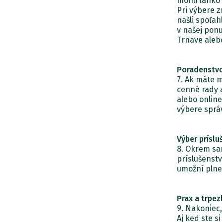
mohli ľahko 
Pri výbere 
našli spoľa
v našej pon
Trnave aleb
Poradenstvo
7. Ak máte 
cenné rady 
alebo onlin
výbere správ
Výber príslu
8. Okrem sa
príslušenstv
umožní plne 
Prax a trpez
9. Nakoniec,
Aj keď ste s