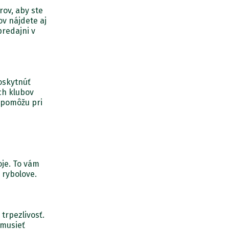
ov, aby ste
v nájdete aj
predajni v
oskytnúť
ch klubov
 pomôžu pri
oje. To vám
 rybolove.
 trpezlivosť.
 musieť