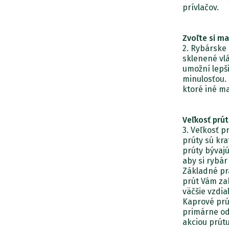
prívlačov.
Zvoľte si ma
2. Rybárske 
sklenené vlá
umožní lepši
minulosťou.
ktoré iné ma
Veľkosť prú
3. Veľkosť p
prúty sú kra
prúty bývajú
aby si rybár
Základné pra
prút Vám za
väčšie vzdia
Kaprové prút
primárne od
akciou prút