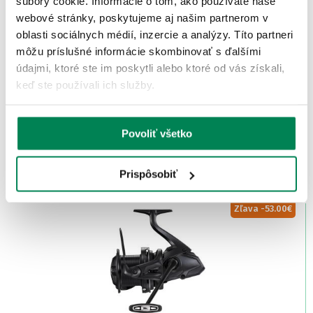
súbory cookie. Informácie o tom, ako používate naše
Zľava -11.60€
webové stránky, poskytujeme aj našim partnerom v
6 variantov
oblasti sociálnych médií, inzercie a analýzy. Títo partneri
môžu príslušné informácie skombinovať s ďalšími
údajmi, ktoré ste im poskytli alebo ktoré od vás získali,
keď ste používali ich služby.
Shimano Navijak Sahara FJ
Povoliť všetko
Skladom
/ u vás už 11.08.
OD 65.90 €
pôvodne
od 73.90 €
Prispôsobiť
Zľava -53.00€