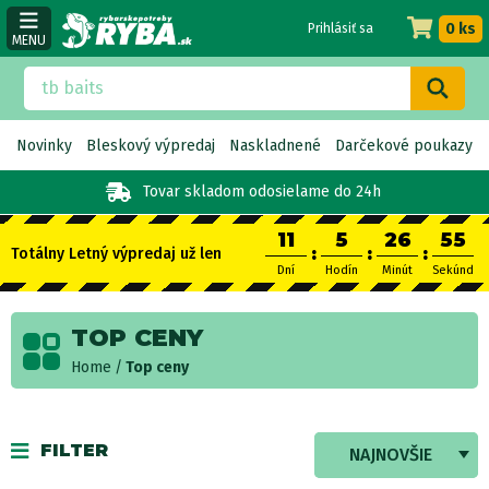
0 ks
Prihlásiť sa
MENU
Novinky
Bleskový výpredaj
Naskladnené
Darčekové poukazy
Tovar skladom
odosielame do 24h
11
5
26
55
:
:
:
Totálny Letný výpredaj už len
Dní
Hodín
Minút
Sekúnd
TOP CENY
Home
Top ceny
FILTER
NAJNOVŠIE