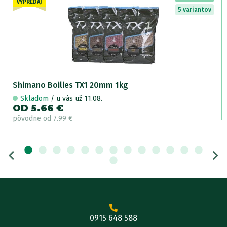
VÝPREDAJ
5 variantov
Shimano Boilies TX1 20mm 1kg
Skladom
/ u vás už 11.08.
OD 5.66 €
pôvodne
od 7.99 €
0915 648 588