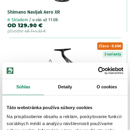
Shimano Navijak Aero XR
Skladom
/ u vás už 11.08.
OD 129.90 €
pôvodne
od 144.33 €
Zľava -8.88€
3 varianty
Súhlas
Detaily
O cookies
Shimano Navijak Aero BB
Skladom
/ u vás už 11.08.
Táto webstránka používa súbory cookies
OD 61.90 €
Na prispôsobenie obsahu a reklám, poskytovanie funkcií
pôvodne
od 68.78 €
sociálnych médií a analýzu návštevnosti používame