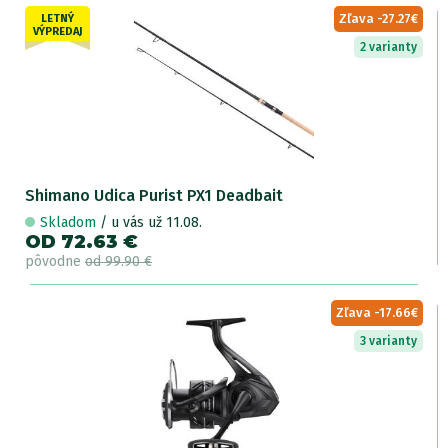
Zľava -27.27€
LETNÝ
VÝPREDAJ
2 varianty
Shimano Udica Purist PX1 Deadbait
Skladom
/ u vás už 11.08.
OD 72.63 €
pôvodne
od 99.90 €
Zľava -17.66€
3 varianty