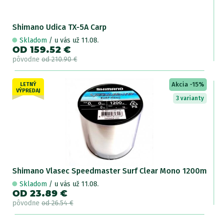
Shimano Udica TX-5A Carp
Skladom
/ u vás už 11.08.
OD 159.52 €
pôvodne
od 210.90 €
Akcia -15%
LETNÝ
VÝPREDAJ
3 varianty
Shimano Vlasec Speedmaster Surf Clear Mono 1200m
Skladom
/ u vás už 11.08.
OD 23.89 €
pôvodne
od 26.54 €