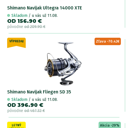
Shimano Navijak Ultegra 14000 XTE
Skladom
/ u vás už 11.08.
OD 156.90 €
pôvodne
od 209.90 €
Zľava -70.42€
VÝPREDAJ
Shimano Navijak Fliegen SD 35
Skladom
/ u vás už 11.08.
OD 396.90 €
pôvodne
od 467.32 €
Akcia -29%
LETNÝ