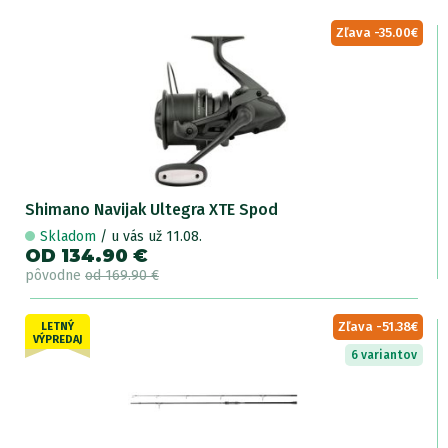
Zľava -35.00€
Shimano Navijak Ultegra XTE Spod
Skladom
/ u vás už 11.08.
OD 134.90 €
pôvodne
od 169.90 €
Zľava -51.38€
LETNÝ
VÝPREDAJ
6 variantov