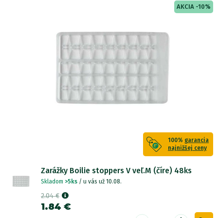
AKCIA -10%
100%
garancia
najnižšej ceny
Zarážky Boilie stoppers V veľ.M (číre) 48ks
Skladom
>5ks
/ u vás už 10.08.
2.04 €
1.84 €