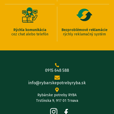
Rýchla komunikácia
Bezproblémové reklamácie
cez chat alebo telefón
rýchly reklamačný systém
0915 648 588
info@rybarskepotrebyryba.sk
Rybárske potreby RYBA
Trstínska 9, 917 01 Trnava