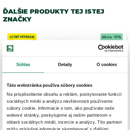
ĎALŠIE PRODUKTY TEJ ISTEJ
ZNAČKY
Akcia -15%
LETNÝ VÝPREDAJ
8 variantov
Súhlas
Detaily
O cookies
Táto webstránka používa súbory cookies
Mivardi Boilies Rapid Easy
Na prispôsobenie obsahu a reklám, poskytovanie funkcií
Skladom
/ u vás už 10.08.
sociálnych médií a analýzu návštevnosti používame
OD 7.17 €
pôvodne
od 8.44 €
súbory cookie. Informácie o tom, ako používate naše
webové stránky, poskytujeme aj našim partnerom v
oblasti sociálnych médií, inzercie a analýzy. Títo partneri
môžu príslušné informácie skombinovať s ďalšími