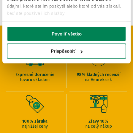
údajmi, ktoré ste im poskytli alebo ktoré od vás získali,
keď ste používali ich služby.
Povoliť všetko
PREČO U NÁS NAKUPOVAŤ
Prispôsobiť
Expresné doručenie
98% kladných recenzií
tovaru skladom
na Heureka.sk
100% záruka
Zľavy 10%
najnižšej ceny
na celý nákup