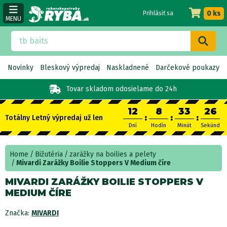
0 ks
Prihlásiť sa
MENU
Novinky
Bleskový výpredaj
Naskladnené
Darčekové poukazy
Tovar skladom
odosielame do 24h
12
8
33
25
:
:
:
Totálny Letný výpredaj už len
Dní
Hodín
Minút
Sekúnd
Home
Bižutéria
zarážky na boilies a pelety
Mivardi Zarážky Boilie Stoppers V Medium číre
MIVARDI ZARÁŽKY BOILIE STOPPERS V
MEDIUM ČÍRE
Značka:
MIVARDI