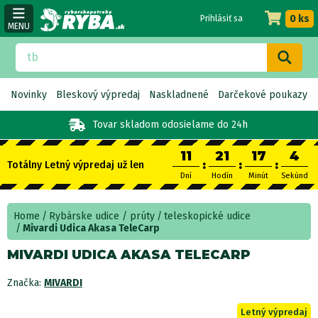
0 ks
Prihlásiť sa
MENU
Novinky
Bleskový výpredaj
Naskladnené
Darčekové poukazy
Tovar skladom
odosielame do 24h
11
21
17
3
:
:
:
Totálny Letný výpredaj už len
Dní
Hodín
Minút
Sekúnd
Home
Rybárske udice / prúty
teleskopické udice
Mivardi Udica Akasa TeleCarp
MIVARDI UDICA AKASA TELECARP
Značka:
MIVARDI
Letný výpredaj