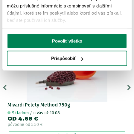
môžu príslušné informácie skombinovať s ďalšími
počet recenzií: 3
údajmi, ktoré ste im poskytli alebo ktoré od vás získali,
keď ste používali ich služby.
ĎALŠIE PRODUKTY TEJ ISTEJ
ZNAČKY
Povoliť všetko
Akcia -15%
LETNÝ VÝPREDAJ
Prispôsobiť
4 varianty
Mivardi Pelety Method 750g
Skladom
/ u vás už 10.08.
OD 4.68 €
pôvodne
od 5.50 €