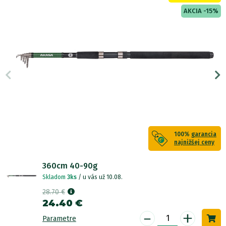
AKCIA -15%
100%
garancia
najnižšej ceny
360cm 40-90g
Skladom
3ks
/ u vás už 10.08.
28.70 €
24.40 €
-
+
Parametre