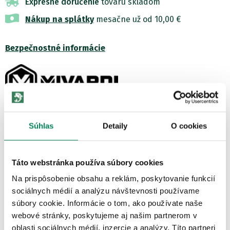
Expresné doručenie
tovaru skladom
Nákup na splátky
mesačne už od 10,00 €
Bezpečnostné informácie
Zobraziť všetky produkty od výrobcu Mivardi
Súhlas
Detaily
O cookies
POPIS PRODUKTU
Nová séria teleskopických prútov v dvoch záťažiach. Sú vhodné na
Táto webstránka používa súbory cookies
lov kaprov na ťažko aj pre univerzálne využitie. Veľmi dobre
navrhnutý...
Na prispôsobenie obsahu a reklám, poskytovanie funkcií
sociálnych médií a analýzu návštevnosti používame
Zobraziť viac
súbory cookie. Informácie o tom, ako používate naše
HODNOTENIE
webové stránky, poskytujeme aj našim partnerom v
oblasti sociálnych médií, inzercie a analýzy. Títo partneri