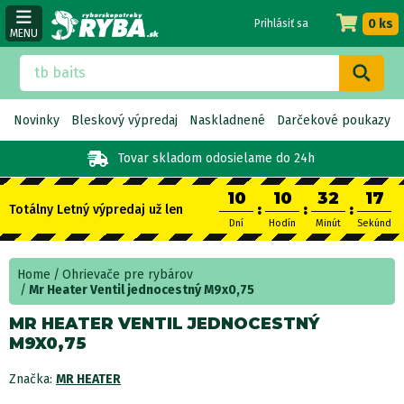
0 ks
Prihlásiť sa
MENU
Novinky
Bleskový výpredaj
Naskladnené
Darčekové poukazy
Tovar skladom
odosielame do 24h
10
10
32
16
:
:
:
Totálny Letný výpredaj už len
Dní
Hodín
Minút
Sekúnd
Home
Ohrievače pre rybárov
Mr Heater Ventil jednocestný M9x0,75
MR HEATER VENTIL JEDNOCESTNÝ
M9X0,75
Značka:
MR HEATER