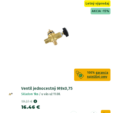
Letný výpredaj
AKCIA -15%
100%
garancia
najnižšej ceny
Ventil jednocestný M9x0,75
Skladom
1ks
/ u vás už 11.08.
19.37 €
16.46 €