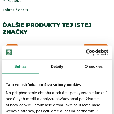
Mr.Heater....
Zobraziť viac
ĎALŠIE PRODUKTY TEJ ISTEJ
ZNAČKY
Zľava -70.00€
AKCIA
Súhlas
Detaily
O cookies
Táto webstránka používa súbory cookies
Mr Heater Ohrievač Portable Buddy DeWALT + Taška
Na prispôsobenie obsahu a reklám, poskytovanie funkcií
Zdarma
sociálnych médií a analýzu návštevnosti používame
Skladom
/ u vás už 11.08.
súbory cookie. Informácie o tom, ako používate naše
OD 149.90 €
webové stránky, poskytujeme aj našim partnerom v