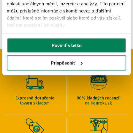
pôvodne
od 219.90 €
oblasti sociálnych médií, inzercie a analýzy. Títo partneri
môžu príslušné informácie skombinovať s ďalšími
údajmi, ktoré ste im poskytli alebo ktoré od vás získali,
keď ste používali ich služby.
Povoliť všetko
PREČO U NÁS NAKUPOVAŤ
Prispôsobiť
Expresné doručenie
98% kladných recenzií
tovaru skladom
na Heureka.sk