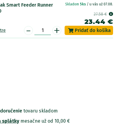
jak Smart Feeder Runner
Skladom
5ks
/ u vás už 07.08.
0
27.58 €
23.44 €
-
+
tre
 doručenie
tovaru skladom
 splátky
mesačne už od 10,00 €