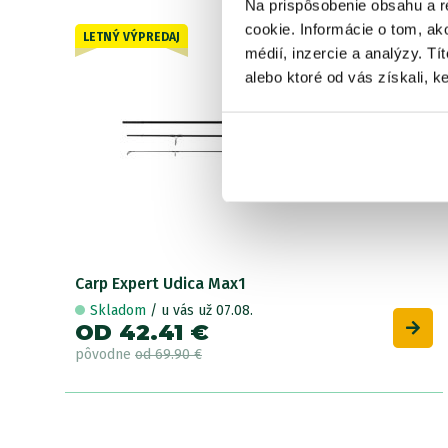
Na prispôsobenie obsahu a r
cookie. Informácie o tom, ak
LETNÝ VÝPREDAJ
Akcia -39%
médií, inzercie a analýzy. Tí
2 varianty
alebo ktoré od vás získali, ke
Carp Expert Udica Max1
Skladom
/ u vás už 07.08.
OD 42.41 €
pôvodne
od 69.90 €