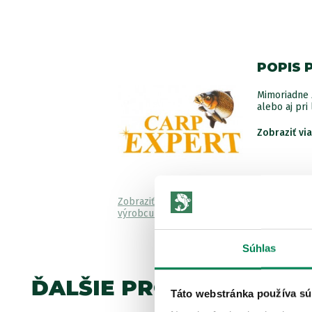
POPIS 
Mimoriadne z
alebo aj pri 
Zobraziť vi
Zobraziť všetky produkty od
výrobcu Carp Expert
Súhlas
ĎALŠIE PRODUKTY TEJ 
Táto webstránka používa sú