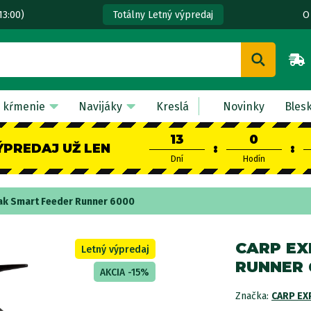
13:00)
O
Totálny Letný výpredaj
 kŕmenie
Navijáky
Kreslá
Novinky
Bles
13
0
ÝPREDAJ UŽ LEN
:
:
Dní
Hodín
jak Smart Feeder Runner 6000
CARP EX
Letný výpredaj
RUNNER 
AKCIA -15%
Značka:
CARP EX