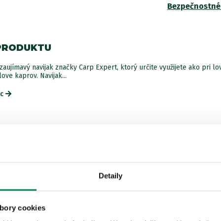
Bezpečnostné
PRODUKTU
aujímavý navijak značky Carp Expert, ktorý určite využijete ako pri l
love kaprov. Navijak...
ac
Detaily
ISTEJ ZNAČKY
bory cookies