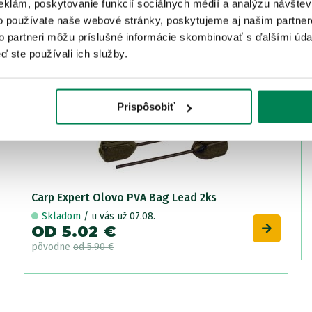
eklám, poskytovanie funkcií sociálnych médií a analýzu návšte
o používate naše webové stránky, poskytujeme aj našim partner
LETNÝ VÝPREDAJ
Akcia -15%
to partneri môžu príslušné informácie skombinovať s ďalšími údaj
2 varianty
ď ste používali ich služby.
Prispôsobiť
Carp Expert Olovo PVA Bag Lead 2ks
Skladom
/ u vás už 07.08.
OD 5.02 €
pôvodne
od 5.90 €