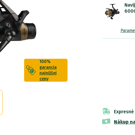
Navi
600
Parame
100%
garancia
najnižšej
ceny
Expresné
Nákup na