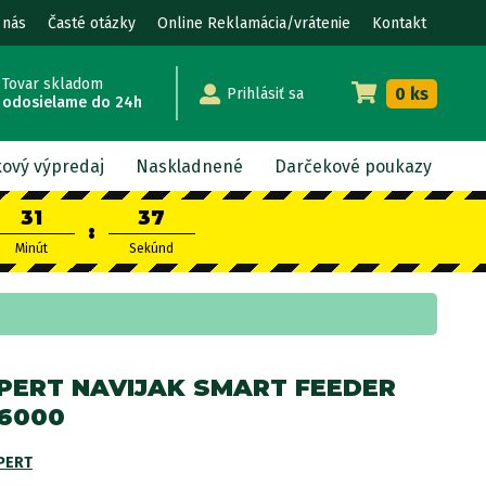
 nás
Časté otázky
Online Reklamácia/vrátenie
Kontakt
Tovar skladom
0 ks
Prihlásiť sa
odosielame do 24h
kový výpredaj
Naskladnené
Darčekové poukazy
31
36
:
Minút
Sekúnd
PERT NAVIJAK SMART FEEDER
6000
PERT