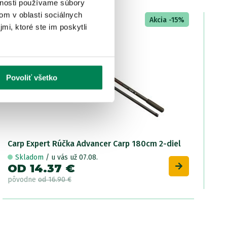
vnosti používame súbory
om v oblasti sociálnych
LETNÝ VÝPREDAJ
Akcia -15%
mi, ktoré ste im poskytli
Povoliť všetko
Carp Expert Rúčka Advancer Carp 180cm 2-diel
Skladom
/ u vás už 07.08.
OD 14.37 €
pôvodne
od 16.90 €