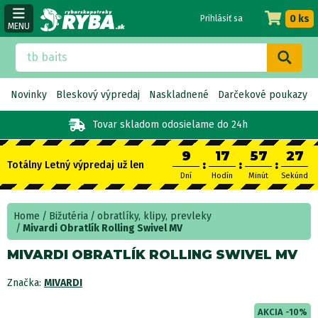
0 ks
Prihlásiť sa
MENU
Novinky
Bleskový výpredaj
Naskladnené
Darčekové poukazy
Tovar skladom
odosielame do 24h
9
17
57
26
:
:
:
Totálny Letný výpredaj už len
Dní
Hodín
Minút
Sekúnd
Home
Bižutéria
obratlíky, klipy, prevleky
Mivardi Obratlík Rolling Swivel MV
MIVARDI OBRATLÍK ROLLING SWIVEL MV
Značka:
MIVARDI
AKCIA -10%