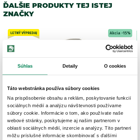
ĎALŠIE PRODUKTY TEJ ISTEJ
ZNAČKY
Akcia -15%
Súhlas
Detaily
O cookies
Táto webstránka používa súbory cookies
vo Entrix
Mivardi Olovo CamoCODE Distan
Skladom
/ u vás už 11.08.
Na prispôsobenie obsahu a reklám, poskytovanie funkcií
OD 1.62 €
sociálnych médií a analýzu návštevnosti používame
pôvodne
od 1.80 €
súbory cookie. Informácie o tom, ako používate naše
webové stránky, poskytujeme aj našim partnerom v
oblasti sociálnych médií, inzercie a analýzy. Títo partneri
môžu príslušné informácie skombinovať s ďalšími