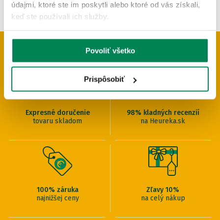
údajmi, ktoré ste im poskytli alebo ktoré od vás získali,
keď ste používali ich služby.
Povoliť všetko
PREČO U NÁS NAKUPOVAŤ
Prispôsobiť
Expresné doručenie
98% kladných recenzií
tovaru skladom
na Heureka.sk
100% záruka
Zľavy 10%
najnižšej ceny
na celý nákup