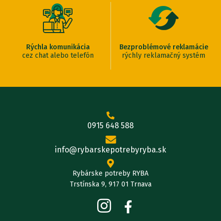
Rýchla komunikácia
Bezproblémové reklamácie
cez chat alebo telefón
rýchly reklamačný systém
0915 648 588
info@rybarskepotrebyryba.sk
Rybárske potreby RYBA
Trstínska 9, 917 01 Trnava