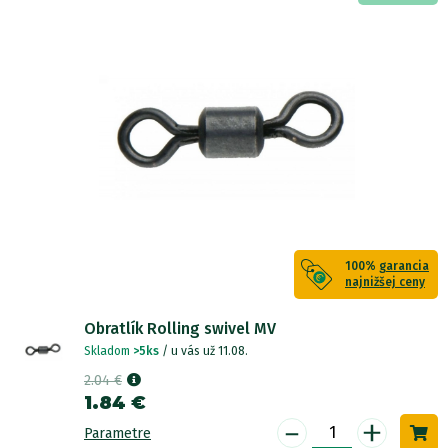
100%
garancia
najnižšej ceny
Obratlík Rolling swivel MV
Skladom
>5ks
/ u vás už 11.08.
2.04 €
1.84 €
-
+
Parametre