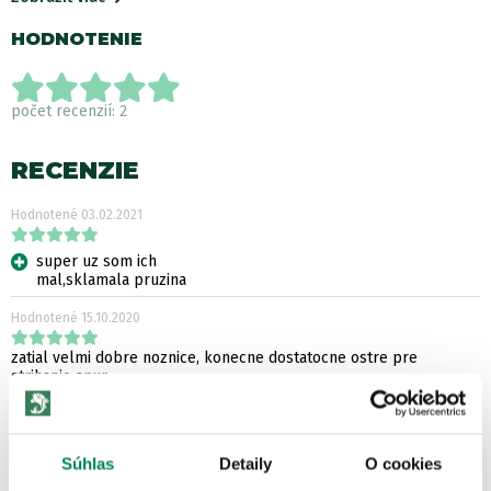
HODNOTENIE
počet recenzií: 2
RECENZIE
Hodnotené
03.02.2021
super uz som ich
mal,sklamala pruzina
Hodnotené
15.10.2020
zatial velmi dobre noznice, konecne dostatocne ostre pre
strihanie snur,
dobre strihaju snury a vlasce
Súhlas
Detaily
O cookies
ĎALŠIE PRODUKTY TEJ ISTEJ