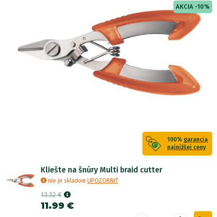
AKCIA -10%
100%
garancia
najnižšej ceny
Kliešte na šnúry Multi braid cutter
nie je skladom
UPOZORNIŤ
13.32 €
11.99 €