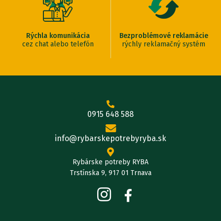
Rýchla komunikácia
Bezproblémové reklamácie
cez chat alebo telefón
rýchly reklamačný systém
0915 648 588
info@rybarskepotrebyryba.sk
Rybárske potreby RYBA
Trstínska 9, 917 01 Trnava