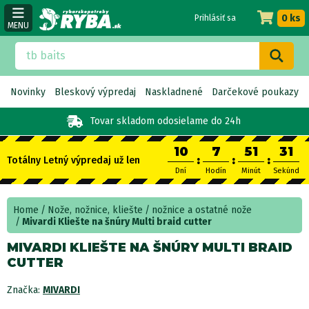
0 ks
Prihlásiť sa
MENU
Novinky
Bleskový výpredaj
Naskladnené
Darčekové poukazy
Tovar skladom
odosielame do 24h
10
7
51
30
:
:
:
Totálny Letný výpredaj už len
Dní
Hodín
Minút
Sekúnd
Home
Nože, nožnice, kliešte
nožnice a ostatné nože
Mivardi Kliešte na šnúry Multi braid cutter
MIVARDI KLIEŠTE NA ŠNÚRY MULTI BRAID
CUTTER
Značka:
MIVARDI