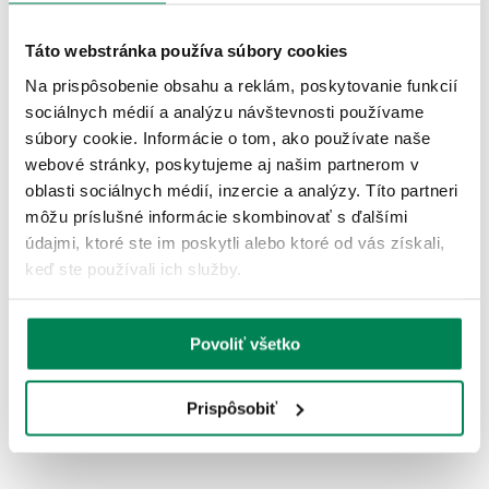
ZNAČKY
Táto webstránka používa súbory cookies
Na prispôsobenie obsahu a reklám, poskytovanie funkcií
Akcia -10%
sociálnych médií a analýzu návštevnosti používame
5 variantov
súbory cookie. Informácie o tom, ako používate naše
webové stránky, poskytujeme aj našim partnerom v
oblasti sociálnych médií, inzercie a analýzy. Títo partneri
môžu príslušné informácie skombinovať s ďalšími
údajmi, ktoré ste im poskytli alebo ktoré od vás získali,
keď ste používali ich služby.
Mivardi Kŕmitko Method Feeder QMR Flat
Skladom
/ u vás už 11.08.
OD 1.60 €
Povoliť všetko
pôvodne
od 1.78 €
Prispôsobiť