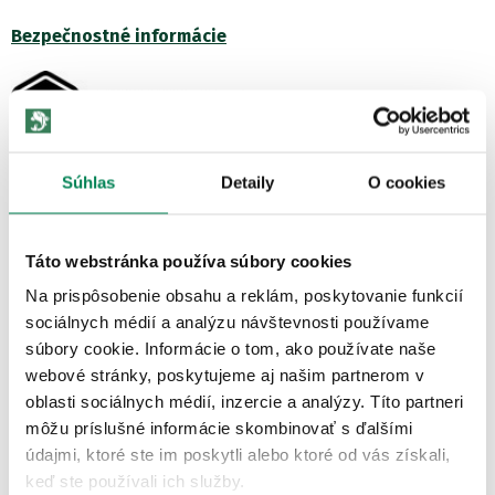
Bezpečnostné informácie
Zobraziť všetky produkty od výrobcu Mivardi
Súhlas
Detaily
O cookies
POPIS PRODUKTU
Táto webstránka používa súbory cookies
Ďalší zo série háčikov špeciálne určených na lov kaprov. Je
vyrobený z tvrdenej vysokouhlíkovej ocele s kvalitnou
Na prispôsobenie obsahu a reklám, poskytovanie funkcií
povrchovou úpravou...
sociálnych médií a analýzu návštevnosti používame
Zobraziť viac
súbory cookie. Informácie o tom, ako používate naše
webové stránky, poskytujeme aj našim partnerom v
oblasti sociálnych médií, inzercie a analýzy. Títo partneri
ĎALŠIE PRODUKTY TEJ ISTEJ
môžu príslušné informácie skombinovať s ďalšími
ZNAČKY
údajmi, ktoré ste im poskytli alebo ktoré od vás získali,
keď ste používali ich služby.