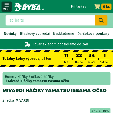
0 ks
Prihlásiť sa
MENU
Novinky
Bleskový výpredaj
Naskladnené
Darčekové poukazy
Tovar skladom
odosielame do 24h
11
22
34
0
:
:
:
Totálny Letný výpredaj už len
Dní
Hodín
Minút
Sekúnd
Home
Háčiky
očkové háčiky
Mivardi Háčiky Yamatsu Iseama očko
MIVARDI HÁČIKY YAMATSU ISEAMA OČKO
Značka:
MIVARDI
AKCIA -10%