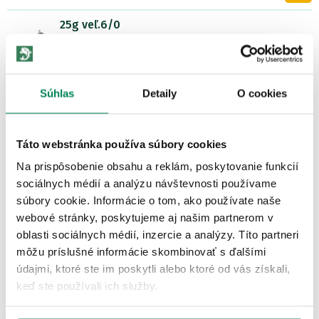
25g veľ.6/0
Skladom
>5ks
/ u vás už 11.08.
1.17 €
1.05 €
-
+
Súhlas
Detaily
O cookies
Parametre
30g veľ.5/0
Táto webstránka používa súbory cookies
Skladom
>5ks
/ u vás už 11.08.
Na prispôsobenie obsahu a reklám, poskytovanie funkcií
1.20 €
sociálnych médií a analýzu návštevnosti používame
1.08 €
-
+
súbory cookie. Informácie o tom, ako používate naše
Parametre
webové stránky, poskytujeme aj našim partnerom v
oblasti sociálnych médií, inzercie a analýzy. Títo partneri
25g veľ.4/0
môžu príslušné informácie skombinovať s ďalšími
Skladom
>5ks
/ u vás už 11.08.
údajmi, ktoré ste im poskytli alebo ktoré od vás získali,
0.95 €
keď ste používali ich služby.
0.86 €
-
+
Parametre