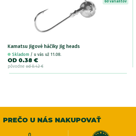
60 variantov
Kamatsu Jigové háčiky Jig heads
Skladom
/ u vás už 11.08.
OD 0.38 €
pôvodne
od 0.42 €
PREČO U NÁS NAKUPOVAŤ