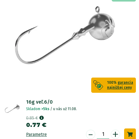
100%
garancia
najnižšej ceny
16g veľ.6/0
Skladom
>5ks
/ u vás už 11.08.
0.85 €
0.77 €
-
+
Parametre