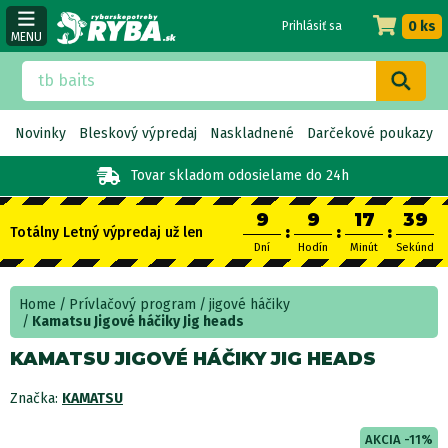
0 ks
Prihlásiť sa
MENU
Novinky
Bleskový výpredaj
Naskladnené
Darčekové poukazy
Tovar skladom
odosielame do 24h
9
9
17
38
:
:
:
Totálny Letný výpredaj už len
Dní
Hodín
Minút
Sekúnd
Home
Prívlačový program
jigové háčiky
Kamatsu Jigové háčiky Jig heads
KAMATSU JIGOVÉ HÁČIKY JIG HEADS
Značka:
KAMATSU
AKCIA -11%