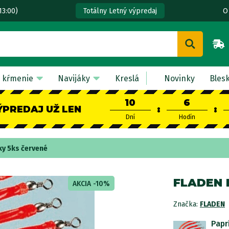
13:00)
O
Totálny Letný výpredaj
 kŕmenie
Navijáky
Kreslá
Novinky
Bles
10
6
ÝPREDAJ UŽ LEN
:
:
Dní
Hodín
ky 5ks červené
FLADEN 
AKCIA -10%
Značka:
FLADEN
Papr