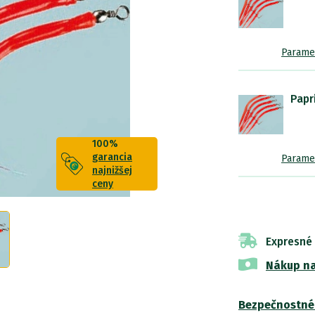
Parame
Papr
100%
garancia
Parame
najnižšej
ceny
Expresné
Nákup na
Bezpečnostné