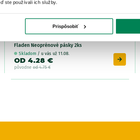
ď ste používali ich služby.
Prispôsobiť
Fladen Neoprénové pásky 2ks
Skladom
/ u vás už 11.08.
OD 4.28 €
pôvodne
od 4.75 €