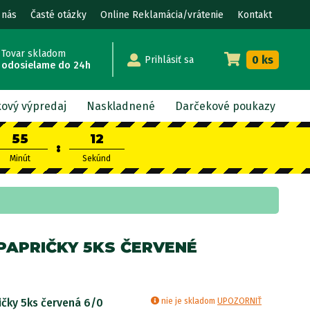
 nás
Časté otázky
Online Reklamácia/vrátenie
Kontakt
Tovar skladom
0 ks
Prihlásiť sa
odosielame do 24h
kový výpredaj
Naskladnené
Darčekové poukazy
55
10
:
Minút
Sekúnd
PAPRIČKY 5KS ČERVENÉ
ičky 5ks červená 6/0
nie je skladom
UPOZORNIŤ