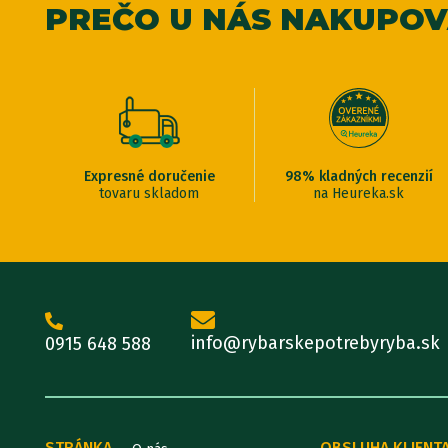
PREČO U NÁS NAKUPO
Expresné doručenie
98% kladných recenzií
tovaru skladom
na Heureka.sk
info@rybarskepotrebyryba.sk
0915 648 588
STRÁNKA
OBSLUHA KLIENT