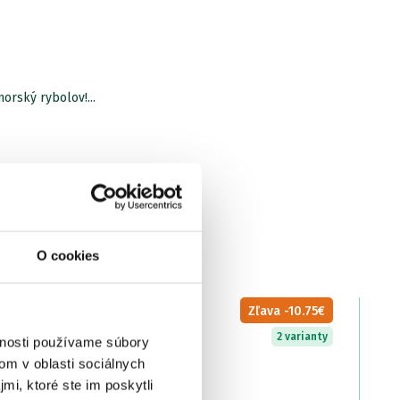
orský rybolov!...
O cookies
LETNÝ VÝPREDAJ
Zľava -10.75€
2 varianty
vnosti používame súbory
om v oblasti sociálnych
mi, ktoré ste im poskytli