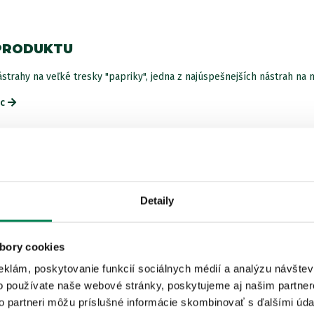
PRODUKTU
strahy na veľké tresky "papriky", jedna z najúspešnejších nástrah na m
ac
ISTEJ ZNAČKY
Detaily
Akcia -10%
bory cookies
eklám, poskytovanie funkcií sociálnych médií a analýzu návšte
o používate naše webové stránky, poskytujeme aj našim partner
to partneri môžu príslušné informácie skombinovať s ďalšími údaj