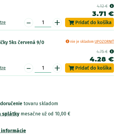
4.12 €
3.71 €
-
+
tre
ičky 5ks červená 9/0
nie je skladom
UPOZORNIŤ
4.75 €
4.28 €
-
+
tre
 doručenie
tovaru skladom
 splátky
mesačne už od 10,00 €
 informácie