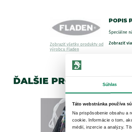
POPIS 
Špeciálne ná
Zobraziť vi
Zobraziť všetky produkty od
výrobcu Fladen
ĎALŠIE PRODUKTY TEJ 
Súhlas
Akcia -10%
Táto webstránka používa sú
2 varianty
Na prispôsobenie obsahu a r
cookie. Informácie o tom, ak
médií, inzercie a analýzy. Tí