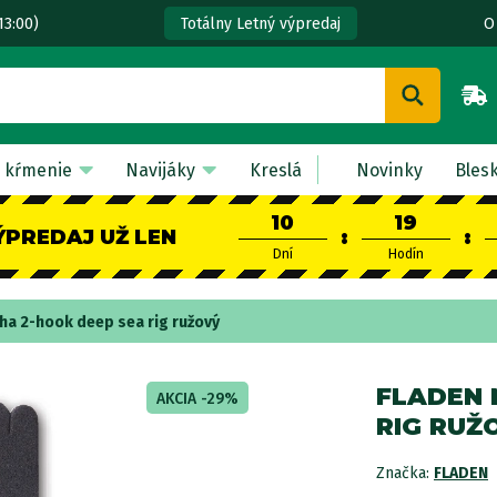
13:00)
O
Totálny Letný výpredaj
 kŕmenie
Navijáky
Kreslá
Novinky
Bles
10
19
ÝPREDAJ UŽ LEN
:
:
Dní
Hodín
ha 2-hook deep sea rig ružový
FLADEN 
AKCIA -29%
RIG RUŽ
Značka:
FLADEN