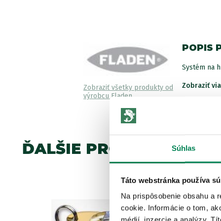
POPIS 
Systém na h
Zobraziť vi
Zobraziť všetky produkty od
výrobcu Fladen
ĎALŠIE PRODUKTY TEJ 
Súhlas
Táto webstránka používa sú
Akcia -10%
Na prispôsobenie obsahu a r
3 varianty
cookie. Informácie o tom, ak
médií, inzercie a analýzy. Tí