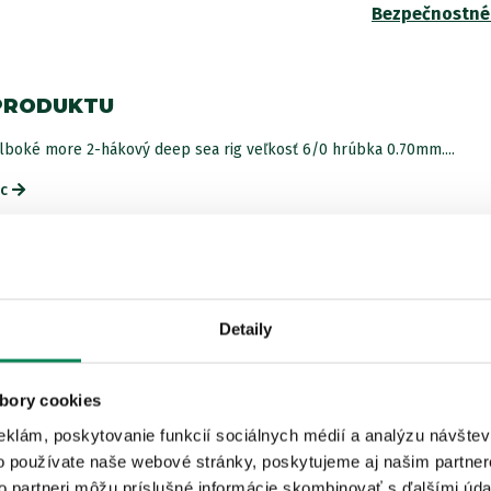
Bezpečnostné
PRODUKTU
lboké more 2-hákový deep sea rig veľkosť 6/0 hrúbka 0.70mm....
ac
ISTEJ ZNAČKY
Detaily
bory cookies
Akcia -10%
eklám, poskytovanie funkcií sociálnych médií a analýzu návšte
o používate naše webové stránky, poskytujeme aj našim partner
to partneri môžu príslušné informácie skombinovať s ďalšími údaj