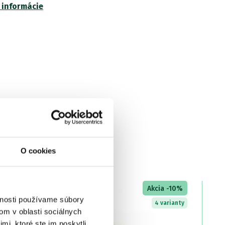
 informácie
O cookies
Akcia -10%
vnosti používame súbory
4 varianty
om v oblasti sociálnych
mi, ktoré ste im poskytli