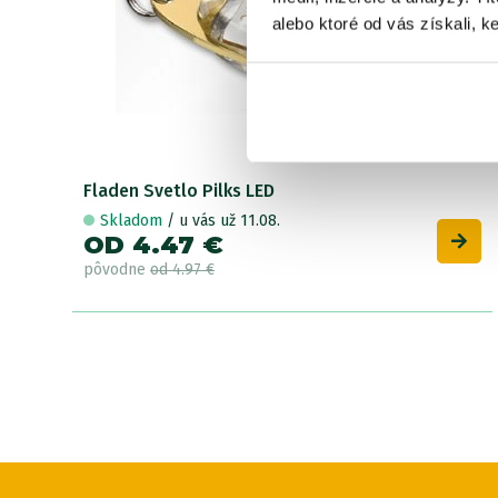
alebo ktoré od vás získali, ke
Fladen Svetlo Pilks LED
Skladom
/ u vás už 11.08.
OD 4.47 €
pôvodne
od 4.97 €