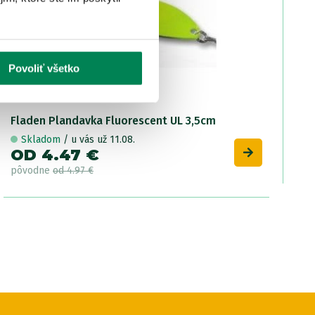
Povoliť všetko
Fladen Plandavka Fluorescent UL 3,5cm
Skladom
/ u vás už 11.08.
OD 4.47 €
pôvodne
od 4.97 €