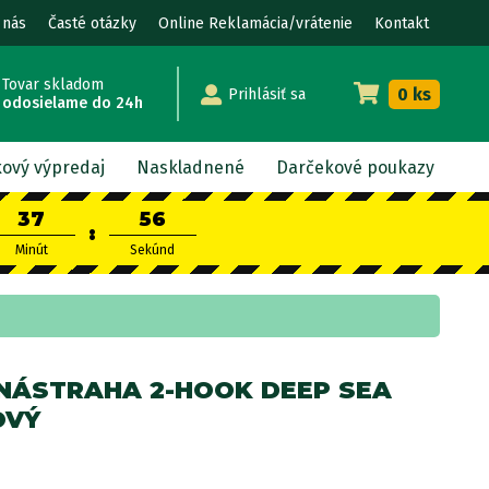
 nás
Časté otázky
Online Reklamácia/vrátenie
Kontakt
Tovar skladom
0 ks
Prihlásiť sa
odosielame do 24h
kový výpredaj
Naskladnené
Darčekové poukazy
37
55
:
Minút
Sekúnd
NÁSTRAHA 2-HOOK DEEP SEA
OVÝ