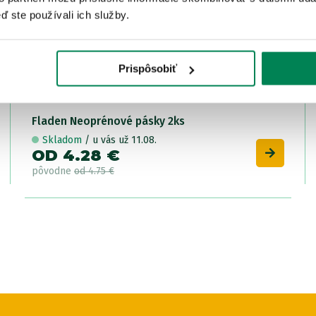
ď ste používali ich služby.
Prispôsobiť
Fladen Neoprénové pásky 2ks
Skladom
/ u vás už 11.08.
OD 4.28 €
pôvodne
od 4.75 €