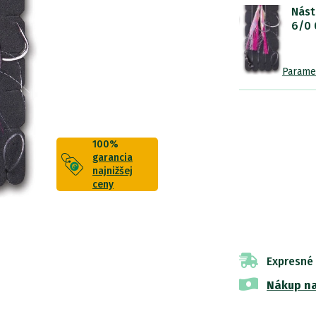
Nást
6/0 
Parame
100%
garancia
najnižšej
ceny
Expresné
Nákup na