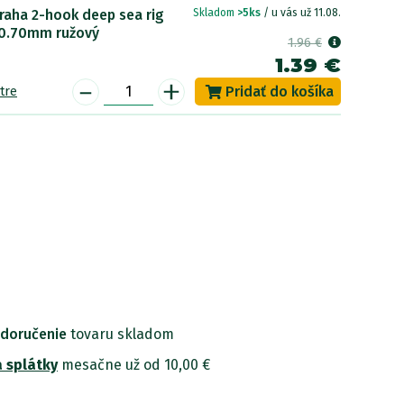
raha 2-hook deep sea rig
Skladom
>5ks
/ u vás už 11.08.
0.70mm ružový
1.96 €
1.39 €
-
+
tre
 doručenie
tovaru skladom
 splátky
mesačne už od 10,00 €