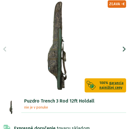
ZĽAVA -€
100%
garancia
najnižšej ceny
Puzdro Trench 3 Rod 12ft Holdall
nie je v ponuke
Expresné doručenie
tovaru skladom