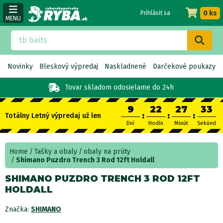
0 ks
Prihlásiť sa
MENU
Novinky
Bleskový výpredaj
Naskladnené
Darčekové poukazy
Tovar skladom
odosielame do 24h
9
22
27
32
:
:
:
Totálny Letný výpredaj už len
Dní
Hodín
Minút
Sekúnd
Home
Tašky a obaly
obaly na prúty
Shimano Puzdro Trench 3 Rod 12ft Holdall
SHIMANO PUZDRO TRENCH 3 ROD 12FT
HOLDALL
Značka:
SHIMANO