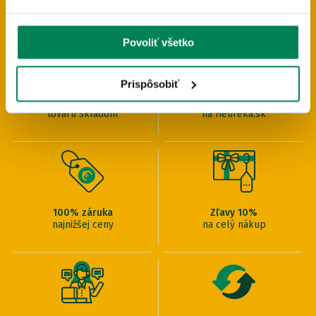
PREČO U NÁS NAKUPOVAŤ
Povoliť všetko
Prispôsobiť
Expresné doručenie
98% kladných recenzií
tovaru skladom
na Heureka.sk
100% záruka
Zľavy 10%
najnižšej ceny
na celý nákup