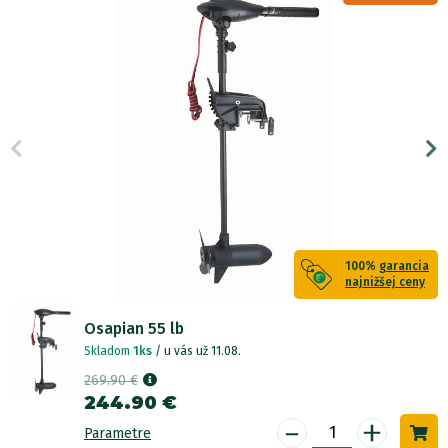
100%
garancia
najnižšej ceny
Osapian 55 lb
Skladom
1ks
/ u vás už 11.08.
269.90 €
244.90 €
-
+
Parametre