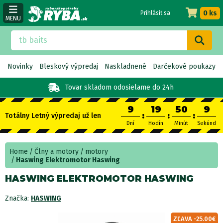
0 ks
Prihlásiť sa
MENU
Novinky
Bleskový výpredaj
Naskladnené
Darčekové poukazy
Tovar skladom
odosielame do 24h
9
19
50
8
:
:
:
Totálny Letný výpredaj už len
Dní
Hodín
Minút
Sekúnd
Home
Člny a motory
motory
Haswing Elektromotor Haswing
HASWING ELEKTROMOTOR HASWING
Značka:
HASWING
ZĽAVA -25.00€