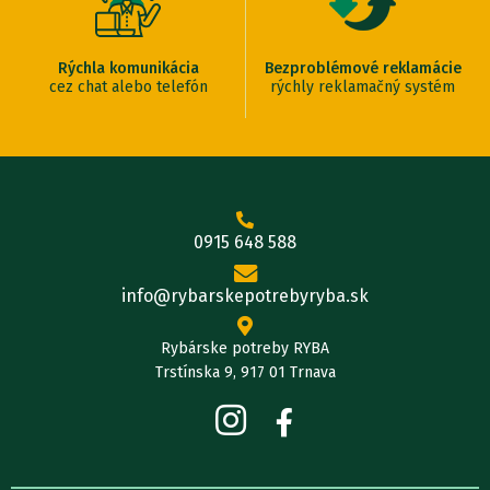
Rýchla komunikácia
Bezproblémové reklamácie
cez chat alebo telefón
rýchly reklamačný systém
0915 648 588
info@rybarskepotrebyryba.sk
Rybárske potreby RYBA
Trstínska 9, 917 01 Trnava