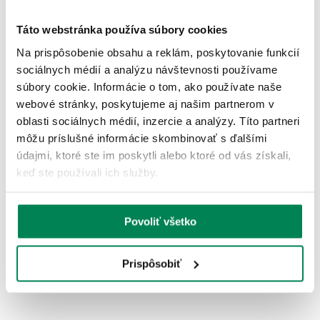
Táto webstránka používa súbory cookies
Zľava -52.10€
Na prispôsobenie obsahu a reklám, poskytovanie funkcií
sociálnych médií a analýzu návštevnosti používame
súbory cookie. Informácie o tom, ako používate naše
webové stránky, poskytujeme aj našim partnerom v
oblasti sociálnych médií, inzercie a analýzy. Títo partneri
môžu príslušné informácie skombinovať s ďalšími
údajmi, ktoré ste im poskytli alebo ktoré od vás získali,
Haswing Elektromotor Haswing 85lb s
keď ste používali ich služby.
maximalizérom
Skladom
/ u vás už 11.08.
OD 468.90 €
Povoliť všetko
pôvodne
od 521.00 €
Prispôsobiť