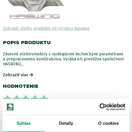
Zobraziť všetky produkty od výrobcu Haswing
POPIS PRODUKTU
Závesné elektromotory s vynikajúcimi technickými parametrami
a prepracovanou konštrukciou. Vyrába ich prestížna spoločnosť
HASWING,...
Zobraziť viac
HODNOTENIE
počet recenzií: 2
ĎALŠIE PRODUKTY TEJ ISTEJ
Súhlas
Detaily
O cookies
ZNAČKY