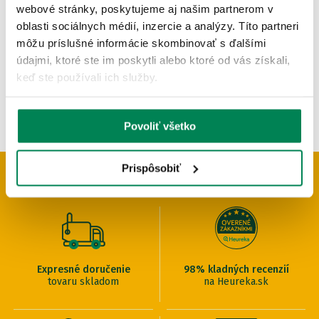
Skladom
/ u vás už 10.08.
webové stránky, poskytujeme aj našim partnerom v
OD 18.44 €
oblasti sociálnych médií, inzercie a analýzy. Títo partneri
pôvodne
od 20.49 €
môžu príslušné informácie skombinovať s ďalšími
údajmi, ktoré ste im poskytli alebo ktoré od vás získali,
keď ste používali ich služby.
Povoliť všetko
Prispôsobiť
PREČO U NÁS NAKUPOVAŤ
Expresné doručenie
98% kladných recenzií
tovaru skladom
na Heureka.sk