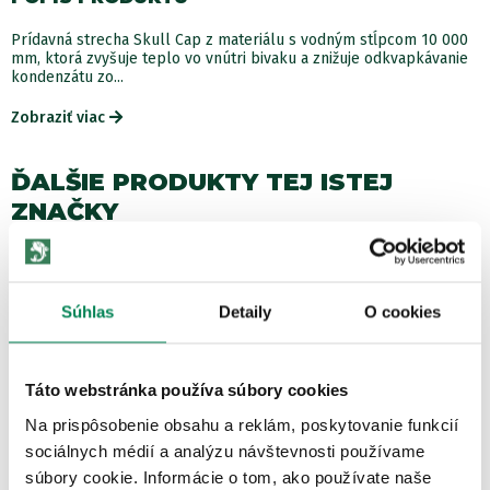
Prídavná strecha Skull Cap z materiálu s vodným stĺpcom 10 000
mm, ktorá zvyšuje teplo vo vnútri bivaku a znižuje odkvapkávanie
kondenzátu zo...
Zobraziť viac
ĎALŠIE PRODUKTY TEJ ISTEJ
ZNAČKY
Akcia -15%
LETNÝ VÝPREDAJ
3 varianty
Súhlas
Detaily
O cookies
Táto webstránka používa súbory cookies
Na prispôsobenie obsahu a reklám, poskytovanie funkcií
sociálnych médií a analýzu návštevnosti používame
NASH Signalizátor Siren S5
súbory cookie. Informácie o tom, ako používate naše