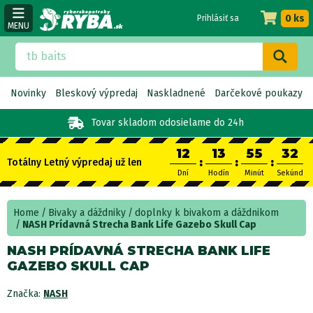
0 ks
Prihlásiť sa
MENU
Novinky
Bleskový výpredaj
Naskladnené
Darčekové poukazy
Tovar skladom
odosielame do 24h
12
13
55
32
:
:
:
Totálny Letný výpredaj už len
Dní
Hodín
Minút
Sekúnd
Home
Bivaky a dáždniky
doplnky k bivakom a dáždnikom
NASH Prídavná Strecha Bank Life Gazebo Skull Cap
NASH PRÍDAVNÁ STRECHA BANK LIFE
GAZEBO SKULL CAP
Značka:
NASH