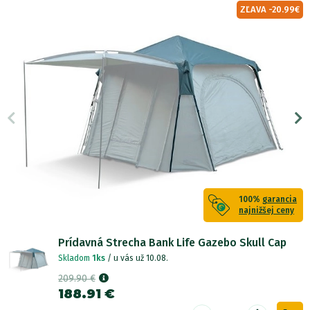
ZĽAVA -20.99€
100%
garancia
najnižšej ceny
Prídavná Strecha Bank Life Gazebo Skull Cap
Skladom
1ks
/ u vás už 10.08.
209.90 €
188.91 €