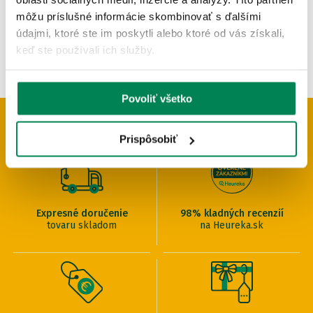
môžu príslušné informácie skombinovať s ďalšími
údajmi, ktoré ste im poskytli alebo ktoré od vás získali,
keď ste používali ich služby.
Povoliť všetko
PREČO U NÁS NAKUPOVAŤ
Prispôsobiť
Expresné doručenie
98% kladných recenzií
tovaru skladom
na Heureka.sk