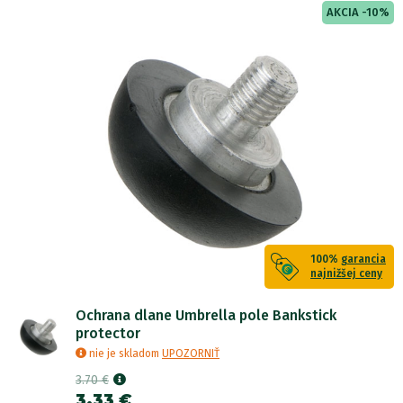
AKCIA -10%
100%
garancia
najnižšej ceny
Ochrana dlane Umbrella pole Bankstick
protector
nie je skladom
UPOZORNIŤ
3.70 €
3.33 €