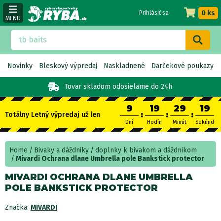
0 ks
Prihlásiť sa
MENU
Novinky
Bleskový výpredaj
Naskladnené
Darčekové poukazy
Tovar skladom
odosielame do 24h
9
19
29
19
:
:
:
Totálny Letný výpredaj už len
Dní
Hodín
Minút
Sekúnd
Home
Bivaky a dáždniky
doplnky k bivakom a dáždnikom
Mivardi Ochrana dlane Umbrella pole Bankstick protector
MIVARDI OCHRANA DLANE UMBRELLA
POLE BANKSTICK PROTECTOR
Značka:
MIVARDI