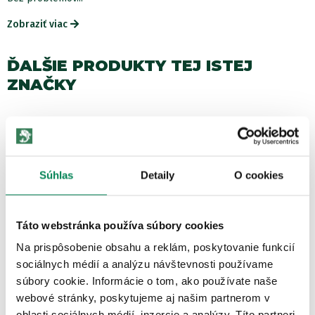
Zobraziť viac
ĎALŠIE PRODUKTY TEJ ISTEJ
ZNAČKY
Akcia -10%
10 variantov
Súhlas
Detaily
O cookies
Táto webstránka používa súbory cookies
Na prispôsobenie obsahu a reklám, poskytovanie funkcií
Mivardi Pelety Rapid Classic Halibut 1kg
sociálnych médií a analýzu návštevnosti používame
Skladom
/ u vás už 11.08.
súbory cookie. Informácie o tom, ako používate naše
OD 4.23 €
webové stránky, poskytujeme aj našim partnerom v
pôvodne
od 4.70 €
oblasti sociálnych médií, inzercie a analýzy. Títo partneri