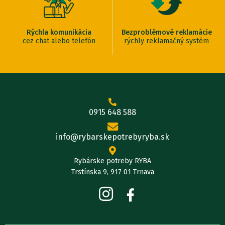
Rýchla komunikácia
Bezproblémové reklamácie
cez chat alebo telefón
rýchly reklamačný systém
0915 648 588
info@rybarskepotrebyryba.sk
Rybárske potreby RYBA
Trstínska 9, 917 01 Trnava