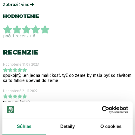
Zobraziť viac
HODNOTENIE
počet recenzií: 6
RECENZIE
Hodnotené
11.09.2023
spokojný, len jedna maličkosť. tyč do zeme by mala byť so závitom
sa to ľahšie upevniť do zeme
Hodnotené
21.11.2022
som spokojný
ĎALŠIE PRODUKTY TEJ ISTEJ
Súhlas
Detaily
O cookies
ZNAČKY