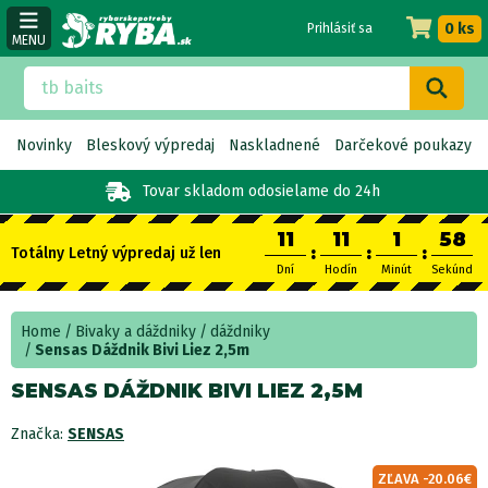
0 ks
Prihlásiť sa
MENU
Novinky
Bleskový výpredaj
Naskladnené
Darčekové poukazy
Tovar skladom
odosielame do 24h
11
11
1
58
:
:
:
Totálny Letný výpredaj už len
Dní
Hodín
Minút
Sekúnd
Home
Bivaky a dáždniky
dáždniky
Sensas Dáždnik Bivi Liez 2,5m
SENSAS DÁŽDNIK BIVI LIEZ 2,5M
Značka:
SENSAS
ZĽAVA -20.06€