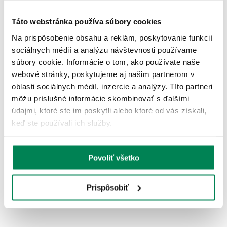
Táto webstránka používa súbory cookies
Akcia -15%
LETNÝ VÝPREDAJ
Na prispôsobenie obsahu a reklám, poskytovanie funkcií
sociálnych médií a analýzu návštevnosti používame
súbory cookie. Informácie o tom, ako používate naše
webové stránky, poskytujeme aj našim partnerom v
oblasti sociálnych médií, inzercie a analýzy. Títo partneri
môžu príslušné informácie skombinovať s ďalšími
údajmi, ktoré ste im poskytli alebo ktoré od vás získali,
Sensas Lepidlo do krmiva PV1 1kg
keď ste používali ich služby.
Skladom
/ u vás už 11.08.
OD 4.31 €
pôvodne
od 5.07 €
Povoliť všetko
Prispôsobiť