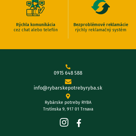
Rýchla komunikácia
Bezproblémové reklamácie
cez chat alebo telefón
rýchly reklamačný systém
0915 648 588
info@rybarskepotrebyryba.sk
Rybárske potreby RYBA
Trstínska 9, 917 01 Trnava