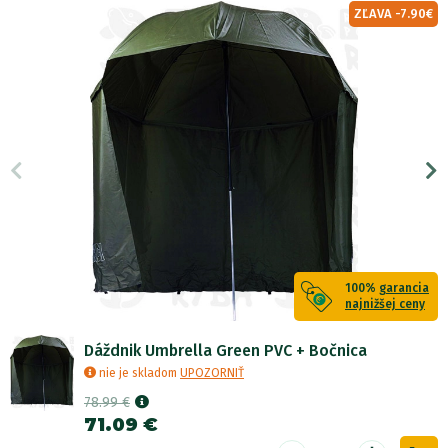
ZĽAVA -7.90€
100%
garancia
najnižšej ceny
Dáždnik Umbrella Green PVC + Bočnica
nie je skladom
UPOZORNIŤ
78.99 €
71.09 €