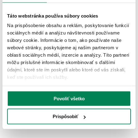
ĎALŠIE PRODUKTY TEJ ISTEJ
ZNAČKY
Táto webstránka používa súbory cookies
Na prispôsobenie obsahu a reklám, poskytovanie funkcií
Zľava -13.05€
LETNÝ VÝPREDAJ
sociálnych médií a analýzu návštevnosti používame
súbory cookie. Informácie o tom, ako používate naše
webové stránky, poskytujeme aj našim partnerom v
oblasti sociálnych médií, inzercie a analýzy. Títo partneri
môžu príslušné informácie skombinovať s ďalšími
údajmi, ktoré ste im poskytli alebo ktoré od vás získali,
keď ste používali ich služby.
Mivardi Navijak Titanus LX
Skladom
/ u vás už 10.08.
OD 73.94 €
Povoliť všetko
pôvodne
od 86.99 €
Prispôsobiť