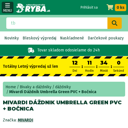
0 ks
Prihlásiť sa
MENU
Novinky
Bleskový výpredaj
Naskladnené
Darčekové poukazy
Tovar skladom
odosielame do 24h
12
11
34
0
:
:
:
Totálny Letný výpredaj už len
Dní
Hodín
Minút
Sekúnd
Home
Bivaky a dáždniky
dáždniky
Mivardi Dáždnik Umbrella Green PVC + Bočnica
MIVARDI DÁŽDNIK UMBRELLA GREEN PVC
+ BOČNICA
Značka:
MIVARDI