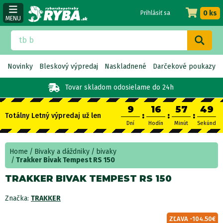
0 ks
Prihlásiť sa
MENU
Novinky
Bleskový výpredaj
Naskladnené
Darčekové poukazy
Tovar skladom
odosielame do 24h
9
16
57
48
:
:
:
Totálny Letný výpredaj už len
Dní
Hodín
Minút
Sekúnd
Home
Bivaky a dáždniky
bivaky
Trakker Bivak Tempest RS 150
TRAKKER BIVAK TEMPEST RS 150
Značka:
TRAKKER
ZĽAVA -104.50€