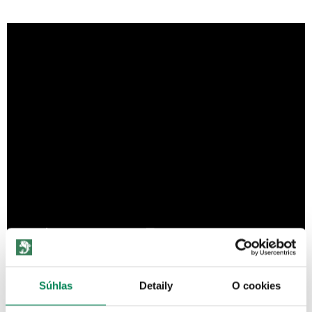
Súhlas
Detaily
O cookies
ĎALŠIE PRODUKTY TEJ ISTEJ
ZNAČKY