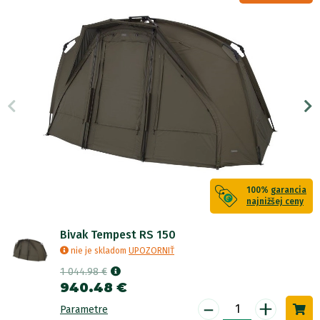
100%
garancia
najnižšej ceny
Bivak Tempest RS 150
nie je skladom
UPOZORNIŤ
1 044.98 €
940.48 €
-
+
Parametre