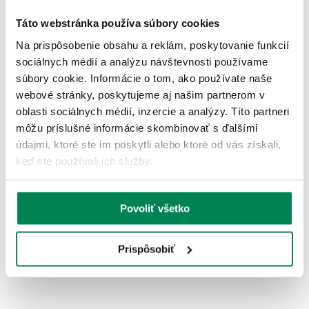
Táto webstránka používa súbory cookies
Akcia -15%
LETNÝ VÝPREDAJ
Na prispôsobenie obsahu a reklám, poskytovanie funkcií
sociálnych médií a analýzu návštevnosti používame
súbory cookie. Informácie o tom, ako používate naše
webové stránky, poskytujeme aj našim partnerom v
oblasti sociálnych médií, inzercie a analýzy. Títo partneri
môžu príslušné informácie skombinovať s ďalšími
údajmi, ktoré ste im poskytli alebo ktoré od vás získali,
keď ste používali ich služby.
Trakker Čiapka TechPro WR Beanie Black
Skladom
/ u vás už 11.08.
OD 19.08 €
pôvodne
od 22.45 €
Povoliť všetko
Prispôsobiť