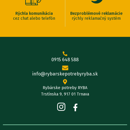
Rýchla komunikácia
Bezproblémové reklamácie
cez chat alebo telefón
rýchly reklamačný systém
0915 648 588
info@rybarskepotrebyryba.sk
Rybárske potreby RYBA
Trstínska 9, 917 01 Trnava