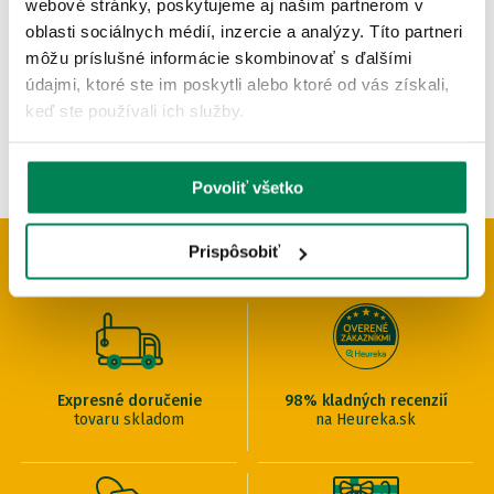
webové stránky, poskytujeme aj našim partnerom v
OD 8.89 €
oblasti sociálnych médií, inzercie a analýzy. Títo partneri
pôvodne
od 10.46 €
môžu príslušné informácie skombinovať s ďalšími
údajmi, ktoré ste im poskytli alebo ktoré od vás získali,
keď ste používali ich služby.
Povoliť všetko
Prispôsobiť
PREČO U NÁS NAKUPOVAŤ
Expresné doručenie
98% kladných recenzií
tovaru skladom
na Heureka.sk