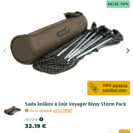
AKCIA -10%
100%
garancia
najnižšej ceny
Sada kolíkov a šnúr Voyager Bivvy Storm Pack
nie je skladom
UPOZORNIŤ
35.77 €
32.19 €