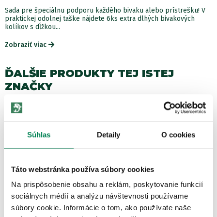
Sada pre špeciálnu podporu každého bivaku alebo prístrešku! V
praktickej odolnej taške nájdete 6ks extra dlhých bivakových
kolíkov s dĺžkou...
Zobraziť viac
ĎALŠIE PRODUKTY TEJ ISTEJ
ZNAČKY
Akcia -15%
LETNÝ VÝPREDAJ
Súhlas
Detaily
O cookies
Táto webstránka používa súbory cookies
Na prispôsobenie obsahu a reklám, poskytovanie funkcií
sociálnych médií a analýzu návštevnosti používame
Fox Šnúrka Edges Bait Floss Neutral 50m
súbory cookie. Informácie o tom, ako používate naše
Skladom
/ u vás už 07.08.