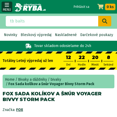
0 ks
Prihlásiť sa
MENU
Novinky
Bleskový výpredaj
Naskladnené
Darčekové poukazy
Tovar skladom
odosielame do 24h
12
22
20
7
:
:
:
Totálny Letný výpredaj už len
Dní
Hodín
Minút
Sekúnd
Home
Bivaky a dáždniky
bivaky
Fox Sada kolíkov a šnúr Voyager Bivvy Storm Pack
FOX SADA KOLÍKOV A ŠNÚR VOYAGER
BIVVY STORM PACK
Značka:
FOX