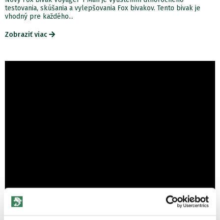
testovania, skúšania a vylepšovania Fox bivakov. Tento bivak je
vhodný pre každého...
Zobraziť viac