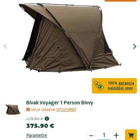
100%
garancia
najnižšej ceny
Bivak Voyager 1 Person Bivvy
nie je skladom
UPOZORNIŤ
479.90 €
375.90 €
-
+
Parametre