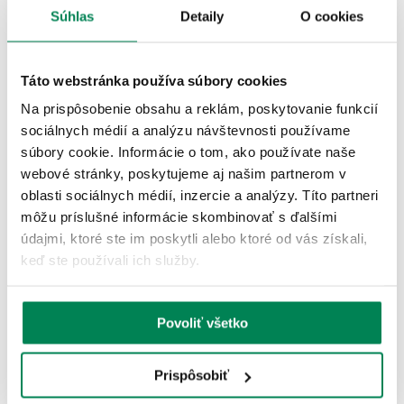
Súhlas
Detaily
O cookies
ĎALŠIE PRODUKTY TEJ ISTEJ
ZNAČKY
Táto webstránka používa súbory cookies
Na prispôsobenie obsahu a reklám, poskytovanie funkcií
sociálnych médií a analýzu návštevnosti používame
Zľava -9.22€
LETNÝ VÝPREDAJ
súbory cookie. Informácie o tom, ako používate naše
4 varianty
webové stránky, poskytujeme aj našim partnerom v
oblasti sociálnych médií, inzercie a analýzy. Títo partneri
môžu príslušné informácie skombinovať s ďalšími
údajmi, ktoré ste im poskytli alebo ktoré od vás získali,
keď ste používali ich služby.
Fox Mikina Womens Explorer Fleece Hooded Jacket
Skladom
/ u vás už 11.08.
Povoliť všetko
OD 52.28 €
pôvodne
od 61.50 €
Prispôsobiť