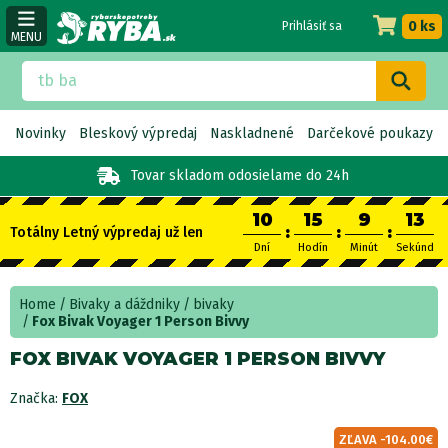
0 ks
Prihlásiť sa
MENU
Novinky
Bleskový výpredaj
Naskladnené
Darčekové poukazy
Tovar skladom
odosielame do 24h
10
15
9
13
:
:
:
Totálny Letný výpredaj už len
Dní
Hodín
Minút
Sekúnd
Home
Bivaky a dáždniky
bivaky
Fox Bivak Voyager 1 Person Bivvy
FOX BIVAK VOYAGER 1 PERSON BIVVY
Značka:
FOX
ZĽAVA -104.00€