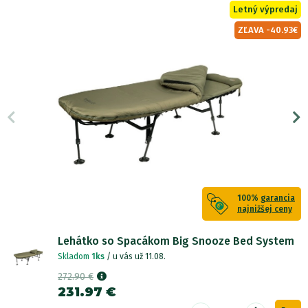
Letný výpredaj
ZĽAVA -40.93€
100%
garancia
najnižšej ceny
Lehátko so Spacákom Big Snooze Bed System
Skladom
1ks
/ u vás už 11.08.
272.90 €
231.97 €