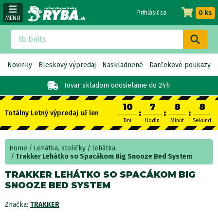
0 ks
Prihlásiť sa
MENU
Novinky
Bleskový výpredaj
Naskladnené
Darčekové poukazy
Tovar skladom
odosielame do 24h
10
7
8
7
:
:
:
Totálny Letný výpredaj už len
Dní
Hodín
Minút
Sekúnd
Home
Lehátka, stoličky
lehátka
Trakker Lehátko so Spacákom Big Snooze Bed System
TRAKKER LEHÁTKO SO SPACÁKOM BIG
SNOOZE BED SYSTEM
Značka:
TRAKKER