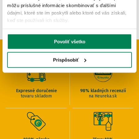
môžu príslušné informácie skombinovať s ďalšími
údajmi, ktoré ste im poskytli alebo ktoré od vás získali,
keď ste používali ich služby.
Povoliť všetko
PREČO U NÁS NAKUPOVAŤ
Prispôsobiť
Expresné doručenie
98% kladných recenzií
tovaru skladom
na Heureka.sk