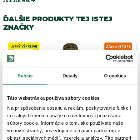
Zobraziť viac
ĎALŠIE PRODUKTY TEJ ISTEJ
ZNAČKY
Zľava -27.37€
LETNÝ VÝPREDAJ
4 varianty
Súhlas
Detaily
O cookies
Táto webstránka používa súbory cookies
Trakker Bunda CR Thermal Jacket
Na prispôsobenie obsahu a reklám, poskytovanie funkcií
Skladom
/ u vás už 11.08.
sociálnych médií a analýzu návštevnosti používame
OD 69.90 €
pôvodne
od 77.67 €
súbory cookie. Informácie o tom, ako používate naše
webové stránky, poskytujeme aj našim partnerom v
oblasti sociálnych médií, inzercie a analýzy. Títo partneri